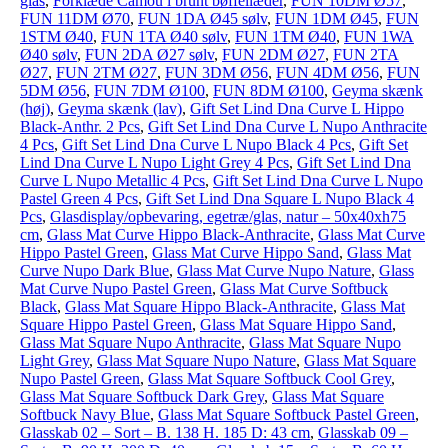
glas
,
Forklæde Camou i brunt bøffellæder
,
FUN 10DM Ø57
,
FUN 11DM Ø70
,
FUN 1DA Ø45 sølv
,
FUN 1DM Ø45
,
FUN
1STM Ø40
,
FUN 1TA Ø40 sølv
,
FUN 1TM Ø40
,
FUN 1WA
Ø40 sølv
,
FUN 2DA Ø27 sølv
,
FUN 2DM Ø27
,
FUN 2TA
Ø27
,
FUN 2TM Ø27
,
FUN 3DM Ø56
,
FUN 4DM Ø56
,
FUN
5DM Ø56
,
FUN 7DM Ø100
,
FUN 8DM Ø100
,
Geyma skænk
(høj)
,
Geyma skænk (lav)
,
Gift Set Lind Dna Curve L Hippo
Black-Anthr. 2 Pcs
,
Gift Set Lind Dna Curve L Nupo Anthracite
4 Pcs
,
Gift Set Lind Dna Curve L Nupo Black 4 Pcs
,
Gift Set
Lind Dna Curve L Nupo Light Grey 4 Pcs
,
Gift Set Lind Dna
Curve L Nupo Metallic 4 Pcs
,
Gift Set Lind Dna Curve L Nupo
Pastel Green 4 Pcs
,
Gift Set Lind Dna Square L Nupo Black 4
Pcs
,
Glasdisplay/opbevaring, egetræ/glas, natur – 50x40xh75
cm
,
Glass Mat Curve Hippo Black-Anthracite
,
Glass Mat Curve
Hippo Pastel Green
,
Glass Mat Curve Hippo Sand
,
Glass Mat
Curve Nupo Dark Blue
,
Glass Mat Curve Nupo Nature
,
Glass
Mat Curve Nupo Pastel Green
,
Glass Mat Curve Softbuck
Black
,
Glass Mat Square Hippo Black-Anthracite
,
Glass Mat
Square Hippo Pastel Green
,
Glass Mat Square Hippo Sand
,
Glass Mat Square Nupo Anthracite
,
Glass Mat Square Nupo
Light Grey
,
Glass Mat Square Nupo Nature
,
Glass Mat Square
Nupo Pastel Green
,
Glass Mat Square Softbuck Cool Grey
,
Glass Mat Square Softbuck Dark Grey
,
Glass Mat Square
Softbuck Navy Blue
,
Glass Mat Square Softbuck Pastel Green
,
Glasskab 02 – Sort – B. 138 H. 185 D: 43 cm
,
Glasskab 09 –