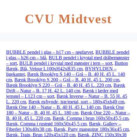
CVU Midtvest
BUBBLE pendel i glas – h17 cm – røgfarvet
,
BUBBLE pendel
i glas – h26 cm – blå
,
BULB pendel i krystal med dråbemønster
– sort
,
BULB pendel i krystal med mønster i tern – sort
,
Button
Bænk, Blå, Velour L100xH42xB35 cm
,
BYHYLDEN –
ligekantet
,
Bænk Brooklyn S 140 – Grå – B. 40 H. 45 L. 140
cm
,
Bænk Brooklyn S 200 – Grå – B. 40 H. 45 L. 200 cm
,
Bænk Brooklyn S 220 – Grå – B. 40 H. 45 L. 220 cm
,
Bænk
Drift – Natur – B. 17 H. 42 L. 140 cm
,
Bænk i læder med
jernstel – L123 cm – sort
,
Bænk Inverse – Natur – B. 55 H. 45
L. 220 cm
,
Bænk m/hynde, træ/metal, sort – 180x45xh49 cm
,
Bænk One 140 – Natur – B. 40 H. 45 L. 140 cm
,
Bænk One
180 – Natur – B. 40 H. 45 L. 180 cm
,
Bænk One 220 – Natur –
B. 40 H. 45 L. 220 cm
,
Bænk, Comma i brun 160x50x45,5 cm
,
Bænk, Comma i rustrød 160x50x45,5 cm
,
Bænk, Gallery –
Fiberler 130x40x38 cm
,
Bænk, Party mangotræ 180x36x45 cm
,
Bænk, Train, Brun 120x45x120 cm
,
Bænk, ZINC 150x30x38