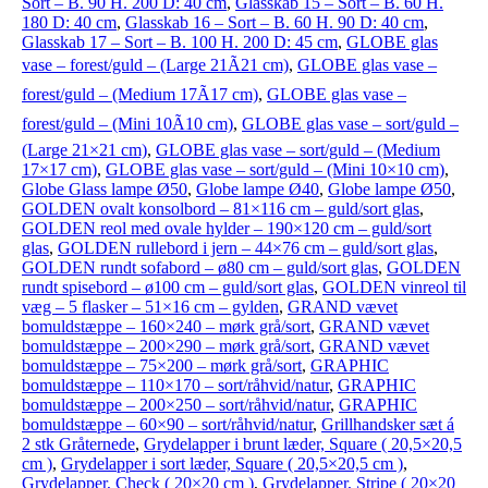
Sort – B. 90 H. 200 D: 40 cm
,
Glasskab 15 – Sort – B. 60 H.
180 D: 40 cm
,
Glasskab 16 – Sort – B. 60 H. 90 D: 40 cm
,
Glasskab 17 – Sort – B. 100 H. 200 D: 45 cm
,
GLOBE glas
vase – forest/guld – (Large 21Ã21 cm)
,
GLOBE glas vase –
forest/guld – (Medium 17Ã17 cm)
,
GLOBE glas vase –
forest/guld – (Mini 10Ã10 cm)
,
GLOBE glas vase – sort/guld –
(Large 21×21 cm)
,
GLOBE glas vase – sort/guld – (Medium
17×17 cm)
,
GLOBE glas vase – sort/guld – (Mini 10×10 cm)
,
Globe Glass lampe Ø50
,
Globe lampe Ø40
,
Globe lampe Ø50
,
GOLDEN ovalt konsolbord – 81×116 cm – guld/sort glas
,
GOLDEN reol med ovale hylder – 190×120 cm – guld/sort
glas
,
GOLDEN rullebord i jern – 44×76 cm – guld/sort glas
,
GOLDEN rundt sofabord – ø80 cm – guld/sort glas
,
GOLDEN
rundt spisebord – ø100 cm – guld/sort glas
,
GOLDEN vinreol til
væg – 5 flasker – 51×16 cm – gylden
,
GRAND vævet
bomuldstæppe – 160×240 – mørk grå/sort
,
GRAND vævet
bomuldstæppe – 200×290 – mørk grå/sort
,
GRAND vævet
bomuldstæppe – 75×200 – mørk grå/sort
,
GRAPHIC
bomuldstæppe – 110×170 – sort/råhvid/natur
,
GRAPHIC
bomuldstæppe – 200×250 – sort/råhvid/natur
,
GRAPHIC
bomuldstæppe – 60×90 – sort/råhvid/natur
,
Grillhandsker sæt á
2 stk Gråternede
,
Grydelapper i brunt læder, Square ( 20,5×20,5
cm )
,
Grydelapper i sort læder, Square ( 20,5×20,5 cm )
,
Grydelapper, Check ( 20×20 cm )
,
Grydelapper, Stripe ( 20×20