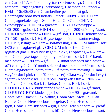
cm
,
Carmel 1A sofabord i egetræ (Sort/messing)
,
Carmel 1B
sofabord i røget egetræ (Sort/kobber)
,
Chamberline Pendel –
Hvid – 16x40x40 cm
,
Chamberline pendel i mat grå
,
Champagne bord med indsats Gather L400xB70xH100 cm
,
Champagnekøler Jay – Sort – H. 24 Ø. 37 cm
,
CHINDI
skindtæppe – 110×170 – grå/sort
,
CHINDI skindtæppe –
140×200 – grå/sort
,
CHINDI skindtæppe – 200×250 – grå/sort
,
CHINDI skindtæppe – 60×90 – grå/sort
,
CHINDI skindtæppe –
75×150 – grå/sort
,
CHUB lysestage – h6 cm – sort/messing
,
CHUB lysestage – h9 cm – sort/messing
,
CIRCUM mirror i sort
Ø70 cm – røgfarvet glas
,
CIRCUM mirror i sort Ø90 cm –
røgfarvet glas
,
Cirkel lysestage til bloklys / ophæng – ø32 cm –
sort
,
Cirkel lysestage til ophæng – ø52 cm – sort
,
CITY bænk
med beton – L180 cm – grå
,
CITY rundt sofabord med beton –
ø75 cm – grå
,
CITY rundt sofabord med beton – ø75 cm – sort
,
Clara væg/bordur i petroleum (Grå/petroleum/messing)
,
Clara
væg/bordur i pink (Pink/Kobber viser)
,
Clara væg/bordur i røget
egetræ (Kobber viser)
,
CLASSIC vægskab i træ – 120×82 –
sort/hvid
,
Clothes Rack i asketræ
,
Clothes Rack i sort
,
CLOUDY GREY kludetæppe i skind – 110×170 – grå/sand
,
CLOUDY GREY kludetæppe i skind – 60×90 – grå/sand
,
Cobra Steel Black / Oak Nature
,
Cobra Steel Metallic / Oak
Nature
,
Come Here sidebord – egetræ
,
Come Here sidebord –
grøn
,
Come Here sidebord – gul
,
Come Here sidebord – lyseblå
,
Come Here sidebord – midnats blå
,
Come Here sidebord – sort
,