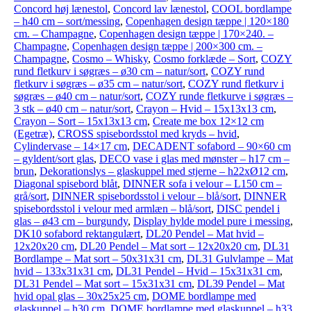
Concord høj lænestol
,
Concord lav lænestol
,
COOL bordlampe
– h40 cm – sort/messing
,
Copenhagen design tæppe | 120×180
cm. – Champagne
,
Copenhagen design tæppe | 170×240. –
Champagne
,
Copenhagen design tæppe | 200×300 cm. –
Champagne
,
Cosmo – Whisky
,
Cosmo forklæde – Sort
,
COZY
rund fletkurv i søgræs – ø30 cm – natur/sort
,
COZY rund
fletkurv i søgræs – ø35 cm – natur/sort
,
COZY rund fletkurv i
søgræs – ø40 cm – natur/sort
,
COZY runde fletkurve i søgræs –
3 stk – ø40 cm – natur/sort
,
Crayon – Hvid – 15x13x13 cm
,
Crayon – Sort – 15x13x13 cm
,
Create me box 12×12 cm
(Egetræ)
,
CROSS spisebordsstol med kryds – hvid
,
Cylindervase – 14×17 cm
,
DECADENT sofabord – 90×60 cm
– gyldent/sort glas
,
DECO vase i glas med mønster – h17 cm –
brun
,
Dekorationslys – glaskuppel med stjerne – h22xØ12 cm
,
Diagonal spisebord blåt
,
DINNER sofa i velour – L150 cm –
grå/sort
,
DINNER spisebordsstol i velour – blå/sort
,
DINNER
spisebordsstol i velour med armlæn – blå/sort
,
DISC pendel i
glas – ø43 cm – burgundy
,
Display hylde model pure i messing
,
DK10 sofabord rektangulært
,
DL20 Pendel – Mat hvid –
12x20x20 cm
,
DL20 Pendel – Mat sort – 12x20x20 cm
,
DL31
Bordlampe – Mat sort – 50x31x31 cm
,
DL31 Gulvlampe – Mat
hvid – 133x31x31 cm
,
DL31 Pendel – Hvid – 15x31x31 cm
,
DL31 Pendel – Mat sort – 15x31x31 cm
,
DL39 Pendel – Mat
hvid opal glas – 30x25x25 cm
,
DOME bordlampe med
glaskuppel – h30 cm
,
DOME bordlampe med glaskuppel – h33