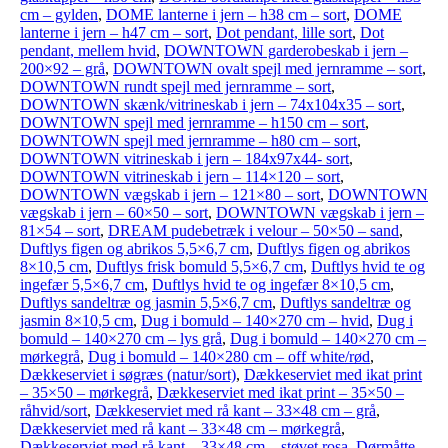
cm – gylden
,
DOME lanterne i jern – h38 cm – sort
,
DOME
lanterne i jern – h47 cm – sort
,
Dot pendant, lille sort
,
Dot
pendant, mellem hvid
,
DOWNTOWN garderobeskab i jern –
200×92 – grå
,
DOWNTOWN ovalt spejl med jernramme – sort
,
DOWNTOWN rundt spejl med jernramme – sort
,
DOWNTOWN skænk/vitrineskab i jern – 74x104x35 – sort
,
DOWNTOWN spejl med jernramme – h150 cm – sort
,
DOWNTOWN spejl med jernramme – h80 cm – sort
,
DOWNTOWN vitrineskab i jern – 184x97x44- sort
,
DOWNTOWN vitrineskab i jern – 114×120 – sort
,
DOWNTOWN vægskab i jern – 121×80 – sort
,
DOWNTOWN
vægskab i jern – 60×50 – sort
,
DOWNTOWN vægskab i jern –
81×54 – sort
,
DREAM pudebetræk i velour – 50×50 – sand
,
Duftlys figen og abrikos 5,5×6,7 cm
,
Duftlys figen og abrikos
8×10,5 cm
,
Duftlys frisk bomuld 5,5×6,7 cm
,
Duftlys hvid te og
ingefær 5,5×6,7 cm
,
Duftlys hvid te og ingefær 8×10,5 cm
,
Duftlys sandeltræ og jasmin 5,5×6,7 cm
,
Duftlys sandeltræ og
jasmin 8×10,5 cm
,
Dug i bomuld – 140×270 cm – hvid
,
Dug i
bomuld – 140×270 cm – lys grå
,
Dug i bomuld – 140×270 cm –
mørkegrå
,
Dug i bomuld – 140×280 cm – off white/rød
,
Dækkeserviet i søgræs (natur/sort)
,
Dækkeserviet med ikat print
– 35×50 – mørkegrå
,
Dækkeserviet med ikat print – 35×50 –
råhvid/sort
,
Dækkeserviet med rå kant – 33×48 cm – grå
,
Dækkeserviet med rå kant – 33×48 cm – mørkegrå
,
Dækkeserviet med rå kant – 33×48 cm – støvet rosa
,
Dørmåtte