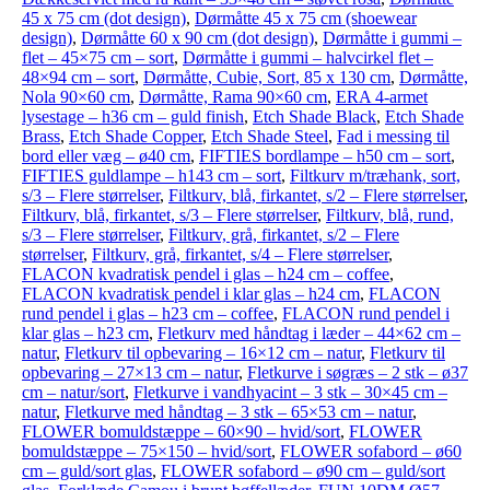
45 x 75 cm (dot design)
,
Dørmåtte 45 x 75 cm (shoewear
design)
,
Dørmåtte 60 x 90 cm (dot design)
,
Dørmåtte i gummi –
flet – 45×75 cm – sort
,
Dørmåtte i gummi – halvcirkel flet –
48×94 cm – sort
,
Dørmåtte, Cubie, Sort, 85 x 130 cm
,
Dørmåtte,
Nola 90×60 cm
,
Dørmåtte, Rama 90×60 cm
,
ERA 4-armet
lysestage – h36 cm – guld finish
,
Etch Shade Black
,
Etch Shade
Brass
,
Etch Shade Copper
,
Etch Shade Steel
,
Fad i messing til
bord eller væg – ø40 cm
,
FIFTIES bordlampe – h50 cm – sort
,
FIFTIES guldlampe – h143 cm – sort
,
Filtkurv m/træhank, sort,
s/3 – Flere størrelser
,
Filtkurv, blå, firkantet, s/2 – Flere størrelser
,
Filtkurv, blå, firkantet, s/3 – Flere størrelser
,
Filtkurv, blå, rund,
s/3 – Flere størrelser
,
Filtkurv, grå, firkantet, s/2 – Flere
størrelser
,
Filtkurv, grå, firkantet, s/4 – Flere størrelser
,
FLACON kvadratisk pendel i glas – h24 cm – coffee
,
FLACON kvadratisk pendel i klar glas – h24 cm
,
FLACON
rund pendel i glas – h23 cm – coffee
,
FLACON rund pendel i
klar glas – h23 cm
,
Fletkurv med håndtag i læder – 44×62 cm –
natur
,
Fletkurv til opbevaring – 16×12 cm – natur
,
Fletkurv til
opbevaring – 27×13 cm – natur
,
Fletkurve i søgræs – 2 stk – ø37
cm – natur/sort
,
Fletkurve i vandhyacint – 3 stk – 30×45 cm –
natur
,
Fletkurve med håndtag – 3 stk – 65×53 cm – natur
,
FLOWER bomuldstæppe – 60×90 – hvid/sort
,
FLOWER
bomuldstæppe – 75×150 – hvid/sort
,
FLOWER sofabord – ø60
cm – guld/sort glas
,
FLOWER sofabord – ø90 cm – guld/sort