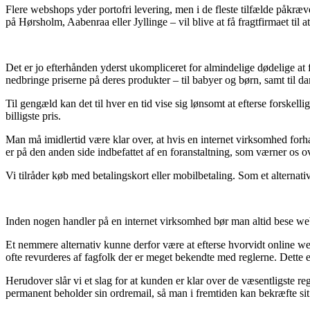
Flere webshops yder portofri levering, men i de fleste tilfælde påkræ
på Hørsholm, Aabenraa eller Jyllinge – vil blive at få fragtfirmaet til 
Det er jo efterhånden yderst ukompliceret for almindelige dødelige at fi
nedbringe priserne på deres produkter – til babyer og børn, samt til 
Til gengæld kan det til hver en tid vise sig lønsomt at efterse forskell
billigste pris.
Man må imidlertid være klar over, at hvis en internet virksomhed forha
er på den anden side indbefattet af en foranstaltning, som værner os o
Vi tilråder køb med betalingskort eller mobilbetaling. Som et alternati
Inden nogen handler på en internet virksomhed bør man altid bese web
Et nemmere alternativ kunne derfor være at efterse hvorvidt online 
ofte revurderes af fagfolk der er meget bekendte med reglerne. Dette e
Herudover slår vi et slag for at kunden er klar over de væsentligste r
permanent beholder sin ordremail, så man i fremtiden kan bekræfte sit 