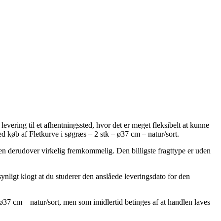
vering til et afhentningssted, hvor det er meget fleksibelt at kunne
ed køb af Fletkurve i søgræs – 2 stk – ø37 cm – natur/sort.
, men derudover virkelig fremkommelig. Den billigste fragttype er uden
ynligt klogt at du studerer den anslåede leveringsdato for den
37 cm – natur/sort, men som imidlertid betinges af at handlen laves