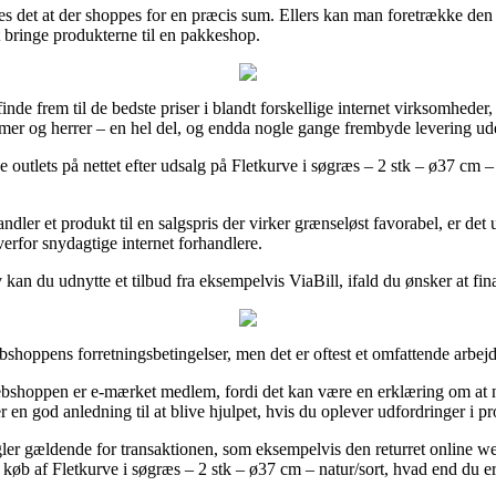
ves det at der shoppes for en præcis sum. Ellers kan man foretrække den 
at bringe produkterne til en pakkeshop.
nde frem til de bedste priser i blandt forskellige internet virksomheder, 
damer og herrer – en hel del, og endda nogle gange frembyde levering ud
ige outlets på nettet efter udsalg på Fletkurve i søgræs – 2 stk – ø37 cm 
ndler et produkt til en salgspris der virker grænseløst favorabel, er det
verfor snydagtige internet forhandlere.
v kan du udnytte et tilbud fra eksempelvis ViaBill, ifald du ønsker at fi
shoppens forretningsbetingelser, men det er oftest et omfattende arbejd
webshoppen er e-mærket medlem, fordi det kan være en erklæring om at 
r en god anledning til at blive hjulpet, hvis du oplever udfordringer i 
egler gældende for transaktionen, som eksempelvis den returret online web
køb af Fletkurve i søgræs – 2 stk – ø37 cm – natur/sort, hvad end du er p