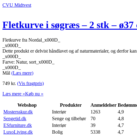
CVU Midtvest
Fletkurve i søgræs – 2 stk – ø37
Fletkurve fra Nordal_x000D_
_x000D_
Dette produkt er delvist håndlavet og af naturmaterialer, og derfor ka
_x000D_
Farve: Natur, sort_x000D_
_x000D_
Mål
(Læs mere)
749
kr.
(Vis fragtpris)
Læs mere »
Køb nu »
Webshop
Produkter
Anmeldelser
Bedømme
Mostersskur.dk
Interiør
1263
4,9
Sengetid.dk
Senge og tilbehør
70
4,8
ESfurniture.dk
Interiør
39
4,7
LuxoLiving.dk
Bolig
5338
4,7