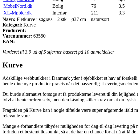
MøbelNord.dk
Bolig
76
3,5
XL-Møbler.dk
Interiør
211
3,3
Navn:
Fletkurve i søgræs – 2 stk – ø37 cm – natur/sort
Kategori:
Kurve
Producent:
Varenummer:
63550
EAN:
Vurderet til
3.9
ud af 5 stjerner baseret på
10
anmeldelser
Kurve
Adskillige webbutikker i Danmark yder i øjeblikket et hav af forskelli
hente dine nye produkter præcis når det passer dig. Leveringsmetoden er
Du burde alternativt forsøge at få produkterne leveret til din lejlighe
tvivl at hente ordren selv, men den løsning stiller krav om at du fysisk
Fragttiden på Kurve kan i nogle tilfælde være super afgørende ifald ma
relevante vare.
Mange e-forhandlere tilbyder muligheden for dag-til-dag levering på 
forinden et bestemt tidspunkt, så at de har en chance for at nå at få d