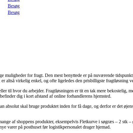
Besøg
Besøg
ge muligheder for fragt. Den mest benyttede er på nuværende tidspunkt le
 altså virkelig enkel, og ofte ligeledes den prisbilligste fragtløsning v
d eller til hvor du arbejder. Fragtløsningen er tit en tak mere bekostelig
 befinder dig i kort afstand af online forhandlerens hjemsted.
n absolut skal bruge produktet inden for få dage, og derfor er det øjens
mange af shoppens produkter, eksempelvis Fletkurve i søgræs – 2 stk – ø
e nye varer på posthuset før logistikpersonalet drager hjemad.