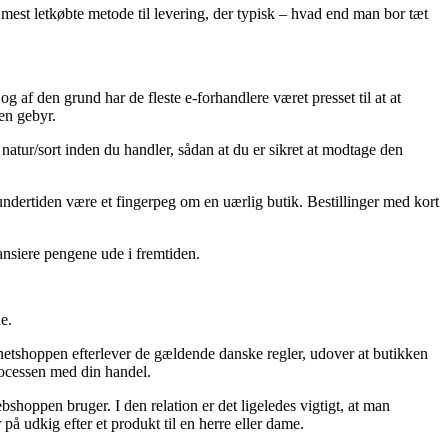
mest letkøbte metode til levering, der typisk – hvad end man bor tæt
og af den grund har de fleste e-forhandlere været presset til at at
en gebyr.
– natur/sort inden du handler, sådan at du er sikret at modtage den
 undertiden være et fingerpeg om en uærlig butik. Bestillinger med kort
nansiere pengene ude i fremtiden.
e.
netshoppen efterlever de gældende danske regler, udover at butikken
processen med din handel.
shoppen bruger. I den relation er det ligeledes vigtigt, at man
å udkig efter et produkt til en herre eller dame.