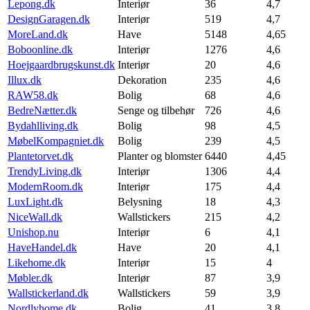
Lepong.dk
Interiør
36
4,7
DesignGaragen.dk
Interiør
519
4,7
MoreLand.dk
Have
5148
4,65
Boboonline.dk
Interiør
1276
4,6
Hoejgaardbrugskunst.dk
Interiør
20
4,6
Illux.dk
Dekoration
235
4,6
RAW58.dk
Bolig
68
4,6
BedreNætter.dk
Senge og tilbehør
726
4,6
Bydahlliving.dk
Bolig
98
4,5
MøbelKompagniet.dk
Bolig
239
4,5
Plantetorvet.dk
Planter og blomster
6440
4,45
TrendyLiving.dk
Interiør
1306
4,4
ModernRoom.dk
Interiør
175
4,4
LuxLight.dk
Belysning
18
4,3
NiceWall.dk
Wallstickers
215
4,2
Unishop.nu
Interiør
6
4,1
HaveHandel.dk
Have
20
4,1
Likehome.dk
Interiør
15
4
Møbler.dk
Interiør
87
3,9
Wallstickerland.dk
Wallstickers
59
3,9
Nordlyhome.dk
Bolig
41
3,8