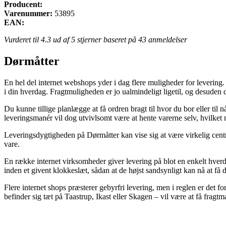
Producent:
Varenummer:
53895
EAN:
Vurderet til
4.3
ud af 5 stjerner baseret på
43
anmeldelser
Dørmåtter
En hel del internet webshops yder i dag flere muligheder for levering. 
i din hverdag. Fragtmuligheden er jo ualmindeligt ligetil, og desude
Du kunne tillige planlægge at få ordren bragt til hvor du bor eller til 
leveringsmanér vil dog utvivlsomt være at hente varerne selv, hvilket 
Leveringsdygtigheden på Dørmåtter kan vise sig at være virkelig centr
vare.
En række internet virksomheder giver levering på blot en enkelt hve
inden et givent klokkeslæt, sådan at de højst sandsynligt kan nå at få 
Flere internet shops præsterer gebyrfri levering, men i reglen er det f
befinder sig tæt på Taastrup, Ikast eller Skagen – vil være at få fragtma