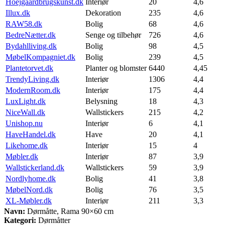
Hoejgaardbrugskunst.dk
Interiør
20
4,6
Illux.dk
Dekoration
235
4,6
RAW58.dk
Bolig
68
4,6
BedreNætter.dk
Senge og tilbehør
726
4,6
Bydahlliving.dk
Bolig
98
4,5
MøbelKompagniet.dk
Bolig
239
4,5
Plantetorvet.dk
Planter og blomster
6440
4,45
TrendyLiving.dk
Interiør
1306
4,4
ModernRoom.dk
Interiør
175
4,4
LuxLight.dk
Belysning
18
4,3
NiceWall.dk
Wallstickers
215
4,2
Unishop.nu
Interiør
6
4,1
HaveHandel.dk
Have
20
4,1
Likehome.dk
Interiør
15
4
Møbler.dk
Interiør
87
3,9
Wallstickerland.dk
Wallstickers
59
3,9
Nordlyhome.dk
Bolig
41
3,8
MøbelNord.dk
Bolig
76
3,5
XL-Møbler.dk
Interiør
211
3,3
Navn:
Dørmåtte, Rama 90×60 cm
Kategori:
Dørmåtter