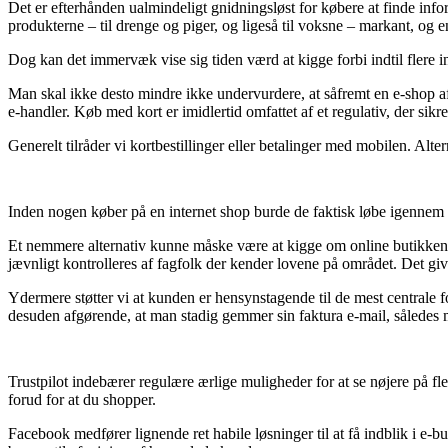
Det er efterhånden ualmindeligt gnidningsløst for købere at finde inform
produkterne – til drenge og piger, og ligeså til voksne – markant, og 
Dog kan det immervæk vise sig tiden værd at kigge forbi indtil flere i
Man skal ikke desto mindre ikke undervurdere, at såfremt en e-shop af
e-handler. Køb med kort er imidlertid omfattet af et regulativ, der sikr
Generelt tilråder vi kortbestillinger eller betalinger med mobilen. Alte
Inden nogen køber på en internet shop burde de faktisk løbe igennem v
Et nemmere alternativ kunne måske være at kigge om online butikken er
jævnligt kontrolleres af fagfolk der kender lovene på området. Det gi
Ydermere støtter vi at kunden er hensynstagende til de mest centrale f
desuden afgørende, at man stadig gemmer sin faktura e-mail, således m
Trustpilot indebærer regulære ærlige muligheder for at se nøjere på f
forud for at du shopper.
Facebook medfører lignende ret habile løsninger til at få indblik i e-