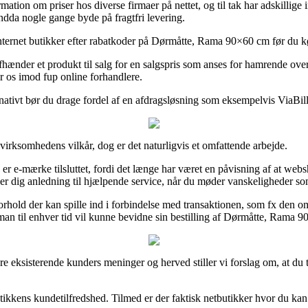
ation om priser hos diverse firmaer på nettet, og til tak har adskillige 
endda nogle gange byde på fragtfri levering.
nternet butikker efter rabatkoder på Dørmåtte, Rama 90×60 cm før du købe
hænder et produkt til salg for en salgspris som anses for hamrende over
er os imod fup online forhandlere.
rnativt bør du drage fordel af en afdragsløsning som eksempelvis ViaBill,
irksomhedens vilkår, dog er det naturligvis et omfattende arbejde.
 e-mærke tilsluttet, fordi det længe har været en påvisning af at websh
ver dig anledning til hjælpende service, når du møder vanskeligheder so
orhold der kan spille ind i forbindelse med transaktionen, som fx den om
an til enhver tid vil kunne bevidne sin bestilling af Dørmåtte, Rama 90
lere eksisterende kunders meninger og herved stiller vi forslag om, at
butikkens kundetilfredshed. Tilmed er der faktisk netbutikker hvor du k