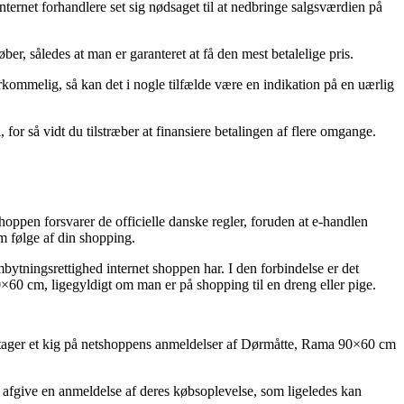
internet forhandlere set sig nødsaget til at nedbringe salgsværdien på
r, således at man er garanteret at få den mest betalelige pris.
kommelig, så kan det i nogle tilfælde være en indikation på en uærlig
 for så vidt du tilstræber at finansiere betalingen af flere omgange.
oppen forsvarer de officielle danske regler, foruden at e-handlen
m følge af din shopping.
bytningsrettighed internet shoppen har. I den forbindelse er det
×60 cm, ligegyldigt om man er på shopping til en dreng eller pige.
 du tager et kig på netshoppens anmeldelser af Dørmåtte, Rama 90×60 cm
an afgive en anmeldelse af deres købsoplevelse, som ligeledes kan