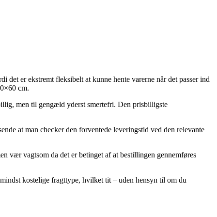
di det er ekstremt fleksibelt at kunne hente varerne når det passer ind
 90×60 cm.
llig, men til gengæld yderst smertefri. Den prisbilligste
ssende at man checker den forventede leveringstid ved den relevante
 vær vagtsom da det er betinget af at bestillingen gennemføres
mindst kostelige fragttype, hvilket tit – uden hensyn til om du