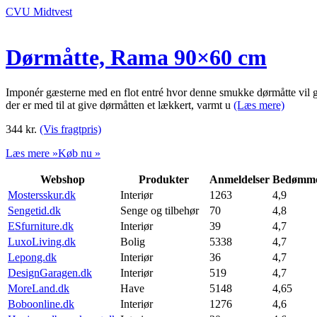
CVU Midtvest
Dørmåtte, Rama 90×60 cm
Imponér gæsterne med en flot entré hvor denne smukke dørmåtte vil g
der er med til at give dørmåtten et lækkert, varmt u
(Læs mere)
344
kr.
(Vis fragtpris)
Læs mere »
Køb nu »
Webshop
Produkter
Anmeldelser
Bedømme
Mostersskur.dk
Interiør
1263
4,9
Sengetid.dk
Senge og tilbehør
70
4,8
ESfurniture.dk
Interiør
39
4,7
LuxoLiving.dk
Bolig
5338
4,7
Lepong.dk
Interiør
36
4,7
DesignGaragen.dk
Interiør
519
4,7
MoreLand.dk
Have
5148
4,65
Boboonline.dk
Interiør
1276
4,6