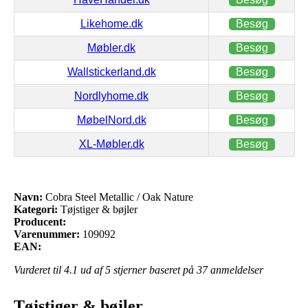
Likehome.dk
Besøg
Møbler.dk
Besøg
Wallstickerland.dk
Besøg
Nordlyhome.dk
Besøg
MøbelNord.dk
Besøg
XL-Møbler.dk
Besøg
Navn:
Cobra Steel Metallic / Oak Nature
Kategori:
Tøjstiger & bøjler
Producent:
Varenummer:
109092
EAN:
Vurderet til
4.1
ud af 5 stjerner baseret på
37
anmeldelser
Tøjstiger & bøjler