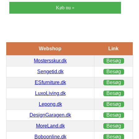
Køb nu »
Webshop
Link
Mostersskur.dk
Besøg
Sengetid.dk
Besøg
ESfurniture.dk
Besøg
LuxoLiving.dk
Besøg
Lepong.dk
Besøg
DesignGaragen.dk
Besøg
MoreLand.dk
Besøg
Boboonline.dk
Besøg