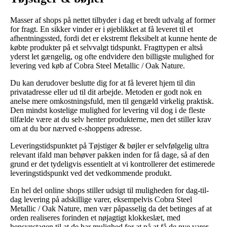
Masser af shops på nettet tilbyder i dag et bredt udvalg af former
for fragt. En sikker vinder er i øjeblikket at få leveret til et
afhentningssted, fordi det er ekstremt fleksibelt at kunne hente de
købte produkter på et selvvalgt tidspunkt. Fragttypen er altså
yderst let gængelig, og ofte endvidere den billigste mulighed for
levering ved køb af Cobra Steel Metallic / Oak Nature.
Du kan derudover beslutte dig for at få leveret hjem til din
privatadresse eller ud til dit arbejde. Metoden er godt nok en
anelse mere omkostningsfuld, men til gengæld virkelig praktisk.
Den mindst kostelige mulighed for levering vil dog i de fleste
tilfælde være at du selv henter produkterne, men det stiller krav
om at du bor nærved e-shoppens adresse.
Leveringstidspunktet på Tøjstiger & bøjler er selvfølgelig ultra
relevant ifald man behøver pakken inden for få dage, så af den
grund er det tydeligvis essentielt at vi kontrollerer det estimerede
leveringstidspunkt ved det vedkommende produkt.
En hel del online shops stiller udsigt til muligheden for dag-til-
dag levering på adskillige varer, eksempelvis Cobra Steel
Metallic / Oak Nature, men vær påpasselig da det betinges af at
orden realiseres forinden et nøjagtigt klokkeslæt, med
hensynstagen til at de har mulighed for at nå at få de nye varer