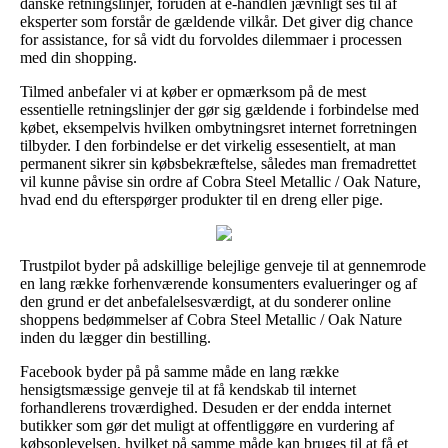
danske retningslinjer, foruden at e-handlen jævnligt ses til af
eksperter som forstår de gældende vilkår. Det giver dig chance
for assistance, for så vidt du forvoldes dilemmaer i processen
med din shopping.
Tilmed anbefaler vi at køber er opmærksom på de mest
essentielle retningslinjer der gør sig gældende i forbindelse med
købet, eksempelvis hvilken ombytningsret internet forretningen
tilbyder. I den forbindelse er det virkelig essesentielt, at man
permanent sikrer sin købsbekræftelse, således man fremadrettet
vil kunne påvise sin ordre af Cobra Steel Metallic / Oak Nature,
hvad end du efterspørger produkter til en dreng eller pige.
Trustpilot byder på adskillige belejlige genveje til at gennemrode
en lang række forhenværende konsumenters evalueringer og af
den grund er det anbefalelsesværdigt, at du sonderer online
shoppens bedømmelser af Cobra Steel Metallic / Oak Nature
inden du lægger din bestilling.
Facebook byder på på samme måde en lang række
hensigtsmæssige genveje til at få kendskab til internet
forhandlerens troværdighed. Desuden er der endda internet
butikker som gør det muligt at offentliggøre en vurdering af
købsoplevelsen, hvilket på samme måde kan bruges til at få et