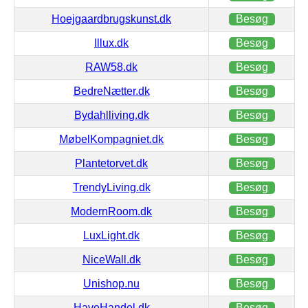
Hoejgaardbrugskunst.dk
Besøg
Illux.dk
Besøg
RAW58.dk
Besøg
BedreNætter.dk
Besøg
Bydahlliving.dk
Besøg
MøbelKompagniet.dk
Besøg
Plantetorvet.dk
Besøg
TrendyLiving.dk
Besøg
ModernRoom.dk
Besøg
LuxLight.dk
Besøg
NiceWall.dk
Besøg
Unishop.nu
Besøg
HaveHandel.dk
Besøg