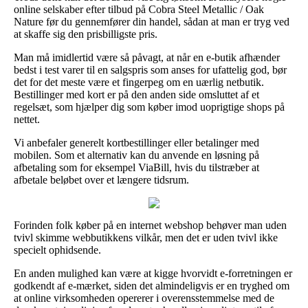
online selskaber efter tilbud på Cobra Steel Metallic / Oak
Nature før du gennemfører din handel, sådan at man er tryg ved
at skaffe sig den prisbilligste pris.
Man må imidlertid være så påvagt, at når en e-butik afhænder
bedst i test varer til en salgspris som anses for ufattelig god, bør
det for det meste være et fingerpeg om en uærlig netbutik.
Bestillinger med kort er på den anden side omsluttet af et
regelsæt, som hjælper dig som køber imod uoprigtige shops på
nettet.
Vi anbefaler generelt kortbestillinger eller betalinger med
mobilen. Som et alternativ kan du anvende en løsning på
afbetaling som for eksempel ViaBill, hvis du tilstræber at
afbetale beløbet over et længere tidsrum.
Forinden folk køber på en internet webshop behøver man uden
tvivl skimme webbutikkens vilkår, men det er uden tvivl ikke
specielt ophidsende.
En anden mulighed kan være at kigge hvorvidt e-forretningen er
godkendt af e-mærket, siden det almindeligvis er en tryghed om
at online virksomheden opererer i overensstemmelse med de