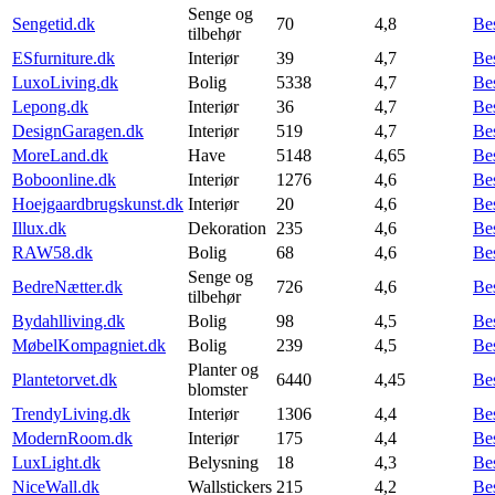
Senge og
Sengetid.dk
70
4,8
Be
tilbehør
ESfurniture.dk
Interiør
39
4,7
Be
LuxoLiving.dk
Bolig
5338
4,7
Be
Lepong.dk
Interiør
36
4,7
Be
DesignGaragen.dk
Interiør
519
4,7
Be
MoreLand.dk
Have
5148
4,65
Be
Boboonline.dk
Interiør
1276
4,6
Be
Hoejgaardbrugskunst.dk
Interiør
20
4,6
Be
Illux.dk
Dekoration
235
4,6
Be
RAW58.dk
Bolig
68
4,6
Be
Senge og
BedreNætter.dk
726
4,6
Be
tilbehør
Bydahlliving.dk
Bolig
98
4,5
Be
MøbelKompagniet.dk
Bolig
239
4,5
Be
Planter og
Plantetorvet.dk
6440
4,45
Be
blomster
TrendyLiving.dk
Interiør
1306
4,4
Be
ModernRoom.dk
Interiør
175
4,4
Be
LuxLight.dk
Belysning
18
4,3
Be
NiceWall.dk
Wallstickers
215
4,2
Be