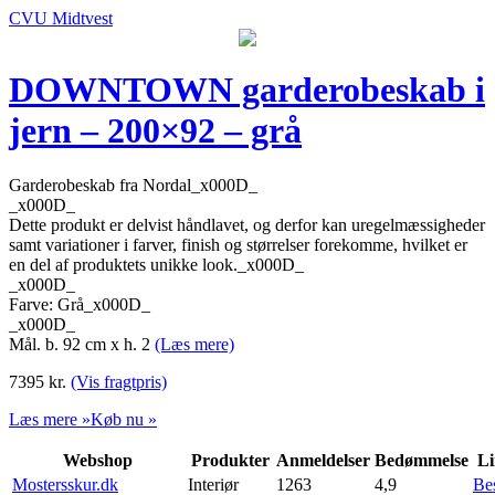
CVU Midtvest
DOWNTOWN garderobeskab i
jern – 200×92 – grå
Garderobeskab fra Nordal_x000D_
_x000D_
Dette produkt er delvist håndlavet, og derfor kan uregelmæssigheder
samt variationer i farver, finish og størrelser forekomme, hvilket er
en del af produktets unikke look._x000D_
_x000D_
Farve: Grå_x000D_
_x000D_
Mål. b. 92 cm x h. 2
(Læs mere)
7395
kr.
(Vis fragtpris)
Læs mere »
Køb nu »
Webshop
Produkter
Anmeldelser
Bedømmelse
Li
Mostersskur.dk
Interiør
1263
4,9
Be