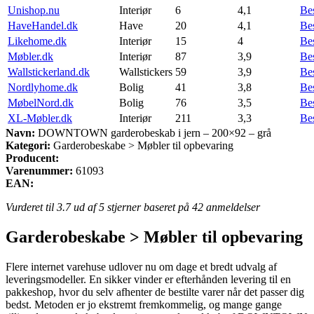
Unishop.nu
Interiør
6
4,1
Be
HaveHandel.dk
Have
20
4,1
Be
Likehome.dk
Interiør
15
4
Be
Møbler.dk
Interiør
87
3,9
Be
Wallstickerland.dk
Wallstickers
59
3,9
Be
Nordlyhome.dk
Bolig
41
3,8
Be
MøbelNord.dk
Bolig
76
3,5
Be
XL-Møbler.dk
Interiør
211
3,3
Be
Navn:
DOWNTOWN garderobeskab i jern – 200×92 – grå
Kategori:
Garderobeskabe > Møbler til opbevaring
Producent:
Varenummer:
61093
EAN:
Vurderet til
3.7
ud af 5 stjerner baseret på
42
anmeldelser
Garderobeskabe > Møbler til opbevaring
Flere internet varehuse udlover nu om dage et bredt udvalg af
leveringsmodeller. En sikker vinder er efterhånden levering til en
pakkeshop, hvor du selv afhenter de bestilte varer når det passer dig
bedst. Metoden er jo ekstremt fremkommelig, og mange gange