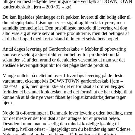
tillige den mest letkøbte leveringsmetode ved køb af DOWNTOWN
garderobeskab i jern – 200×92 – grå.
Du kan ligeledes planlægge at få pakken leveret til din bolig eller til
din arbejdsplads. Løsningen viser sig af og til en tak dyrere, men
samtidig temmelig let. Den prisbilligste metode til levering vil dog
altid vise sig at være selv at hente produkterne, men det betinges af
at du har bopæl med kort afstand til internet selskabets bopæl.
Antal dages levering på Garderobeskabe > Møbler til opbevaring
kan være vældig aktuel ifald vi har behov for produktet om få
sekunder, så af den grund er det aldeles væsentligt at man ser det
anslåede leveringstidspunkt for det pågældende produkt.
Mange outlets på nettet udlover 1 hverdags levering på de fleste
varenumre, eksempelvis DOWNTOWN garderobeskab i jern –
200×92 – grå, men glem ikke at det er forudsat at ordren lægges
forinden et besluttet klokkeslæt, med det formål at de har udsigt til at
kunne nå at få de nye varer fikset før logistikmedarbejderne tager
hjem.
Nogle få e-forretninger i Danmark lover levering uden betaling, men
for det meste er det forudsat at der aftages for et præcist beløb.
Desuden kunne man udse dig den mindst kostelige løsning til
levering, hvilket oftest – ligegyldigt om du befinder sig nær Odense,
Nakskov eller Brande – vil blive at få fragtfirmaet til at køre