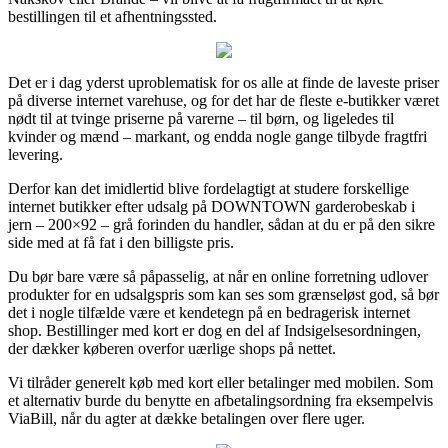
bestillingen til et afhentningssted.
Det er i dag yderst uproblematisk for os alle at finde de laveste priser
på diverse internet varehuse, og for det har de fleste e-butikker været
nødt til at tvinge priserne på varerne – til børn, og ligeledes til
kvinder og mænd – markant, og endda nogle gange tilbyde fragtfri
levering.
Derfor kan det imidlertid blive fordelagtigt at studere forskellige
internet butikker efter udsalg på DOWNTOWN garderobeskab i
jern – 200×92 – grå forinden du handler, sådan at du er på den sikre
side med at få fat i den billigste pris.
Du bør bare være så påpasselig, at når en online forretning udlover
produkter for en udsalgspris som kan ses som grænseløst god, så bør
det i nogle tilfælde være et kendetegn på en bedragerisk internet
shop. Bestillinger med kort er dog en del af Indsigelsesordningen,
der dækker køberen overfor uærlige shops på nettet.
Vi tilråder generelt køb med kort eller betalinger med mobilen. Som
et alternativ burde du benytte en afbetalingsordning fra eksempelvis
ViaBill, når du agter at dække betalingen over flere uger.