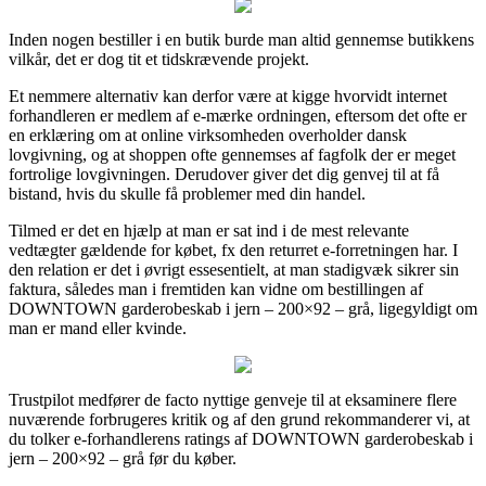
Inden nogen bestiller i en butik burde man altid gennemse butikkens
vilkår, det er dog tit et tidskrævende projekt.
Et nemmere alternativ kan derfor være at kigge hvorvidt internet
forhandleren er medlem af e-mærke ordningen, eftersom det ofte er
en erklæring om at online virksomheden overholder dansk
lovgivning, og at shoppen ofte gennemses af fagfolk der er meget
fortrolige lovgivningen. Derudover giver det dig genvej til at få
bistand, hvis du skulle få problemer med din handel.
Tilmed er det en hjælp at man er sat ind i de mest relevante
vedtægter gældende for købet, fx den returret e-forretningen har. I
den relation er det i øvrigt essesentielt, at man stadigvæk sikrer sin
faktura, således man i fremtiden kan vidne om bestillingen af
DOWNTOWN garderobeskab i jern – 200×92 – grå, ligegyldigt om
man er mand eller kvinde.
Trustpilot medfører de facto nyttige genveje til at eksaminere flere
nuværende forbrugeres kritik og af den grund rekommanderer vi, at
du tolker e-forhandlerens ratings af DOWNTOWN garderobeskab i
jern – 200×92 – grå før du køber.