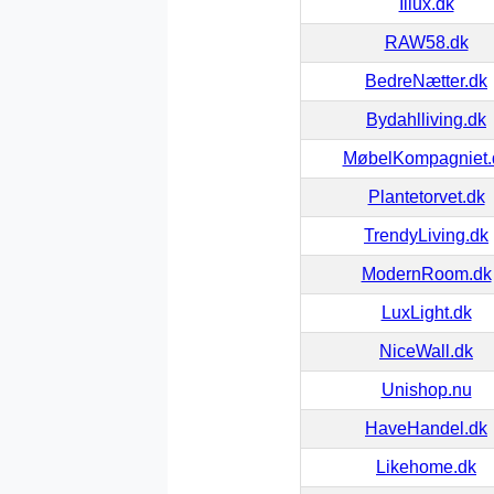
Illux.dk
RAW58.dk
BedreNætter.dk
Bydahlliving.dk
MøbelKompagniet.
Plantetorvet.dk
TrendyLiving.dk
ModernRoom.dk
LuxLight.dk
NiceWall.dk
Unishop.nu
HaveHandel.dk
Likehome.dk