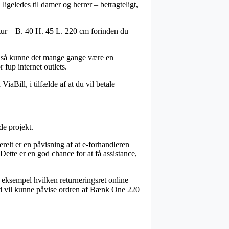
igeledes til damer og herrer – betragteligt,
Natur – B. 40 H. 45 L. 220 cm forinden du
g, så kunne det mange gange være en
 fup internet outlets.
iaBill, i tilfælde af at du vil betale
de projekt.
relt er en påvisning af at e-forhandleren
 Dette er en god chance for at få assistance,
 eksempel hvilken returneringsret online
r tid vil kunne påvise ordren af Bænk One 220