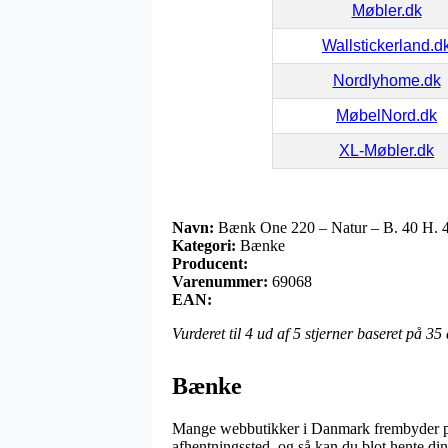
Møbler.dk
Wallstickerland.d
Nordlyhome.dk
MøbelNord.dk
XL-Møbler.dk
Navn:
Bænk One 220 – Natur – B. 40 H. 
Kategori:
Bænke
Producent:
Varenummer:
69068
EAN:
Vurderet til
4
ud af 5 stjerner baseret på
35
Bænke
Mange webbutikker i Danmark frembyder på n
afhentningssted, og så kan du blot hente di