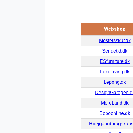
Webshop
Mostersskur.dk
Sengetid.dk
ESfurniture.dk
LuxoLiving.dk
Lepong.dk
DesignGaragen.d
MoreLand.dk
Boboonline.dk
Hoejgaardbrugskuns