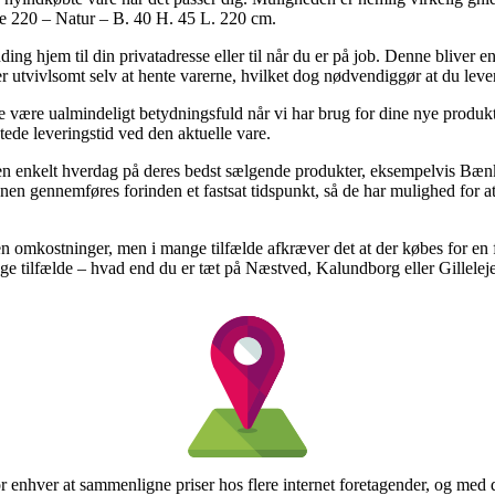
e 220 – Natur – B. 40 H. 45 L. 220 cm.
ing hjem til din privatadresse eller til når du er på job. Denne bliver 
r utvivlsomt selv at hente varerne, hvilket dog nødvendiggør at du leve
e være ualmindeligt betydningsfuld når vi har brug for dine nye produk
ntede leveringstid ved den aktuelle vare.
 en enkelt hverdag på deres bedst sælgende produkter, eksempelvis Bæ
onen gennemføres forinden et fastsat tidspunkt, så de har mulighed for at
n omkostninger, men i mange tilfælde afkræver det at der købes for en 
 tilfælde – hvad end du er tæt på Næstved, Kalundborg eller Gilleleje – 
or enhver at sammenligne priser hos flere internet foretagender, og med