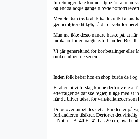
forretninger ikke kunne slippe for at mindsk
og endda nogle gange tilbyde portofri lever
Men det kan trods alt blive lukrativt at ana
gennemfører dit køb, så du er velinformeret 
Man må ikke desto mindre huske på, at når e
indikator for en uægte e-forhandler. Bestilli
Vi går generelt ind for kortbetalinger eller 
omkostningerne senere.
Inden folk køber hos en shop burde de i og f
Et alternativt forslag kunne derfor være at 
efterfølger de danske regler, tillige med at i
når du bliver udsat for vanskeligheder som f
Derudover anbefales det at kunden er på vag
forhandleren tilsikrer. Derfor er det virkel
– Natur – B. 40 H. 45 L. 220 cm, hvad end d