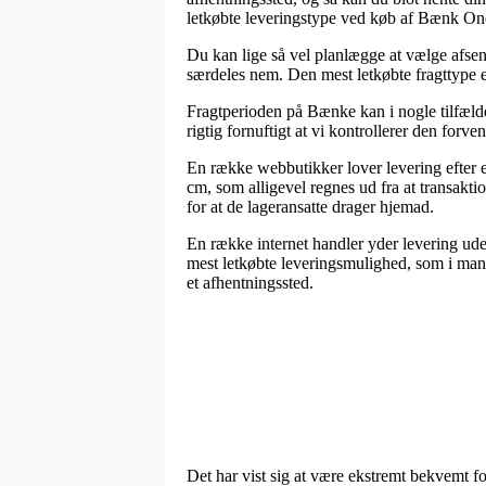
letkøbte leveringstype ved køb af Bænk On
Du kan lige så vel planlægge at vælge afsend
særdeles nem. Den mest letkøbte fragttype e
Fragtperioden på Bænke kan i nogle tilfæld
rigtig fornuftigt at vi kontrollerer den forve
En række webbutikker lover levering efter
cm, som alligevel regnes ud fra at transakti
for at de lageransatte drager hjemad.
En række internet handler yder levering ude
mest letkøbte leveringsmulighed, som i mange
et afhentningssted.
Det har vist sig at være ekstremt bekvemt f