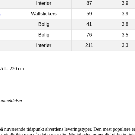
Interiør
87
3,9
k
Wallstickers
59
3,9
Bolig
41
3,8
Bolig
76
3,5
Interiør
211
3,3
45 L. 220 cm
anmeldelser
uværende tidspunkt alverdens leveringstyper. Den mest populære er nu t
n nyindkøbte vare når det passer dig. Muligheden er nemlig virkelig gnid