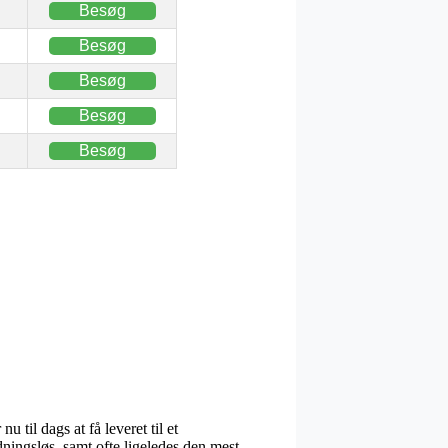
Besøg
Besøg
Besøg
Besøg
Besøg
il dags at få leveret til et
ningsløs, samt ofte ligeledes den mest