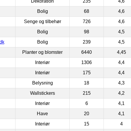
Dekoration
235
4,6
Bolig
68
4,6
Senge og tilbehør
726
4,6
Bolig
98
4,5
dk
Bolig
239
4,5
Planter og blomster
6440
4,45
Interiør
1306
4,4
Interiør
175
4,4
Belysning
18
4,3
Wallstickers
215
4,2
Interiør
6
4,1
Have
20
4,1
Interiør
15
4