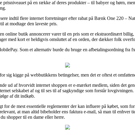
e prisniveauet på en række af deres produkter – til babyer og børn, men l
ing.
lysere indtil flere internet forretninger efter rabat på Bænk One 220 – 
til at modtage den laveste pris.
n online butik annoncerer varer til en pris som er ekstraordinært billi
nger med kort er heldigvis omsluttet af en orden, der dækker folk overfor
MobilePay. Som et alternativ burde du bruge en afbetalingsordning fra fx V
or sig kigge på webbutikkens betingelser, men det er oftest et omfatten
finde ud af hvorvidt internet shoppen er e-mærket medlem, siden det gene
nternet selskabet af og til ses til af sagkyndige som forstår lovgivningen.
ølge af dit indkøb.
t for de mest essentielle reglementer der kan influere på købet, som for
ig relevant, at man altid bibeholder ens faktura e-mail, så man til enhve
u shopper til en dame eller herre.