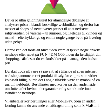
Det er jo ultra gnidningsløst for almindelige dødelige at
analysere priser i blandt forskellige webbutikker, og derfor har
masser af shops på nettet været presset til at at nedsætte
salgsværdien på varerne – til juniorer, og ligeledes til kvinder og
mænd – eftertrykkeligt, og endda nogle gange byde på levering
uden gebyr.
Derfor kan det trods alt blive tiden værd at tjekke nogle enkelte
netshops efter rabat på FUN 4DM Ø56 inden du færdiggør din
shopping, således at du er skudsikker på at antage den bedste
pris.
Du skal trods alt være så påvagt, at i tilfælde af at en internet
webshop annoncerer et produkt til salg for en pris som virker
kolossalt billig, burde det i nogle tilfælde være et symbol på en
uærlig webbutik. Bestillinger med kort er på den anden side
omsluttet af et lovbud, der garanterer dig som kunde imod
svindlende netshops.
Vi anbefaler kortbestillinger eller MobilePay. Som en anden
løsning kunne du anvende en afdragsordning som fx ViaBill, i