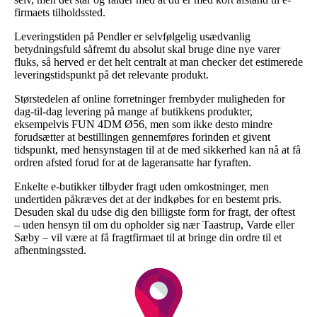
firmaets tilholdssted.
Leveringstiden på Pendler er selvfølgelig usædvanlig
betydningsfuld såfremt du absolut skal bruge dine nye varer
fluks, så herved er det helt centralt at man checker det estimerede
leveringstidspunkt på det relevante produkt.
Størstedelen af online forretninger frembyder muligheden for
dag-til-dag levering på mange af butikkens produkter,
eksempelvis FUN 4DM Ø56, men som ikke desto mindre
forudsætter at bestillingen gennemføres forinden et givent
tidspunkt, med hensynstagen til at de med sikkerhed kan nå at få
ordren afsted forud for at de lageransatte har fyraften.
Enkelte e-butikker tilbyder fragt uden omkostninger, men
undertiden påkræves det at der indkøbes for en bestemt pris.
Desuden skal du udse dig den billigste form for fragt, der oftest
– uden hensyn til om du opholder sig nær Taastrup, Varde eller
Sæby – vil være at få fragtfirmaet til at bringe din ordre til et
afhentningssted.