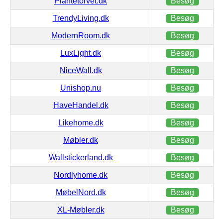
Plantetorvet.dk
Besøg
TrendyLiving.dk
Besøg
ModernRoom.dk
Besøg
LuxLight.dk
Besøg
NiceWall.dk
Besøg
Unishop.nu
Besøg
HaveHandel.dk
Besøg
Likehome.dk
Besøg
Møbler.dk
Besøg
Wallstickerland.dk
Besøg
Nordlyhome.dk
Besøg
MøbelNord.dk
Besøg
XL-Møbler.dk
Besøg