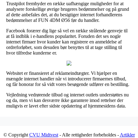
Trustpilot frembyder en række uafhængige muligheder for at
analysere forskellige øvrige brugeres bedømmelser og på grund
af dette anbefales det, at du besigtiger internet forhandlerens
bedømmelser af FUN 4DM Ø56 før du handler.
Facebook forærer dig lige så vel en række strålende genveje til
at få indblik i e-handlens popularitet. Foruden det ses nogle
internet firmaer hvor kunder kan registrere en anmeldelse af
ordreforløbet, som desuden bør benyttes til at tage stilling til
hvor tilfredse kunderne er.
Websitet er finansieret af reklameindtægter. Vi hjælper en
mængde internet handler når vi introducerer firmaernes tilbud,
og får honorar for så vidt vores besøgende udfører en bestilling.
Vejledning vedrørende tilbud og internet outlets understøttes nu
og da, men vi kan desværre ikke garantere imod rettelser der
muligvis er lavet efter sidste opdatering af hjemmesidens data.
© Copyright
CVU Midtvest
- Alle rettigheder forbeholdes -
Artikler