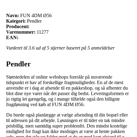
Navn:
FUN 4DM Ø56
Kategori:
Pendler
Producent:
Varenummer:
11277
EAN:
Vurderet til
3.6
ud af 5 stjerner baseret på
5
anmeldelser
Pendler
Størstedelen af online webshops foreslår på nuværende
tidspunkt et hav af forskellige fragtmuligheder. En af de mest
anvendte er i dag at afsende til en pakkeshop, og så afhenter du
blot dine nye varer når det passer dig bedst. Leveringsformen er
jo rigtig let gængelig, og i mange tilfælde også den billigste
fragtløsning ved køb af FUN 4DM Ø56.
Du burde også planlægge at vælge afsending til din bopæl eller
til adressen på dit arbejde. Løsningen er til tider en tak mindre
prisbillig, men samtidig super problemfri. Den mindst kostelige
mulighed for fragt kan ikke modsiges at være at hente pakken
selv, men det står og falder med at du er med kort afstand til e-