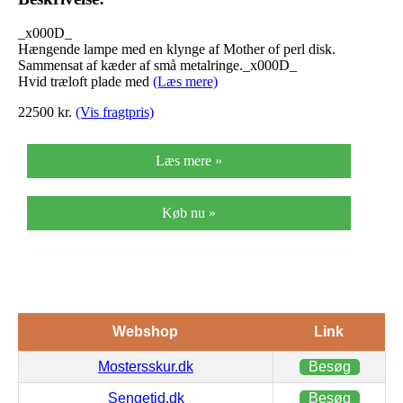
_x000D_
Hængende lampe med en klynge af Mother of perl disk.
Sammensat af kæder af små metalringe._x000D_
Hvid træloft plade med
(Læs mere)
22500
kr.
(Vis fragtpris)
Læs mere »
Køb nu »
Webshop
Link
Mostersskur.dk
Besøg
Sengetid.dk
Besøg