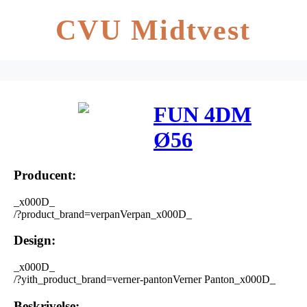
CVU Midtvest
FUN 4DM
Ø56
Producent:
_x000D_
/?product_brand=verpanVerpan_x000D_
Design:
_x000D_
/?yith_product_brand=verner-pantonVerner Panton_x000D_
Beskrivelse: