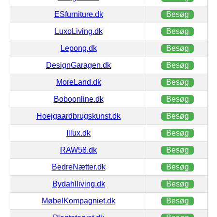
ESfurniture.dk
Besøg
LuxoLiving.dk
Besøg
Lepong.dk
Besøg
DesignGaragen.dk
Besøg
MoreLand.dk
Besøg
Boboonline.dk
Besøg
Hoejgaardbrugskunst.dk
Besøg
Illux.dk
Besøg
RAW58.dk
Besøg
BedreNætter.dk
Besøg
Bydahlliving.dk
Besøg
MøbelKompagniet.dk
Besøg