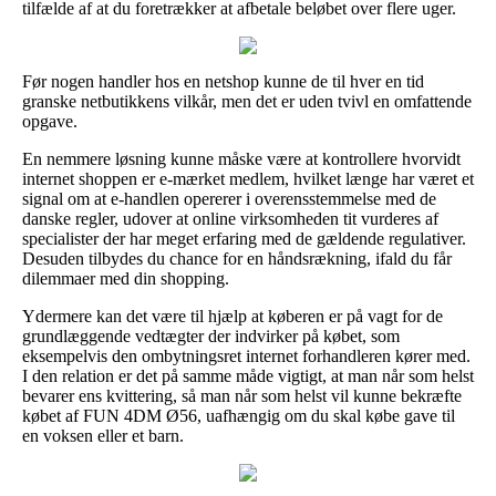
tilfælde af at du foretrækker at afbetale beløbet over flere uger.
Før nogen handler hos en netshop kunne de til hver en tid
granske netbutikkens vilkår, men det er uden tvivl en omfattende
opgave.
En nemmere løsning kunne måske være at kontrollere hvorvidt
internet shoppen er e-mærket medlem, hvilket længe har været et
signal om at e-handlen opererer i overensstemmelse med de
danske regler, udover at online virksomheden tit vurderes af
specialister der har meget erfaring med de gældende regulativer.
Desuden tilbydes du chance for en håndsrækning, ifald du får
dilemmaer med din shopping.
Ydermere kan det være til hjælp at køberen er på vagt for de
grundlæggende vedtægter der indvirker på købet, som
eksempelvis den ombytningsret internet forhandleren kører med.
I den relation er det på samme måde vigtigt, at man når som helst
bevarer ens kvittering, så man når som helst vil kunne bekræfte
købet af FUN 4DM Ø56, uafhængig om du skal købe gave til
en voksen eller et barn.