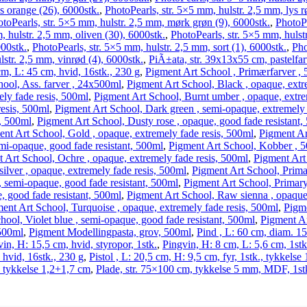
ys orange (26), 6000stk.
,
PhotoPearls, str. 5×5 mm, hulstr. 2,5 mm, lys r
toPearls, str. 5×5 mm, hulstr. 2,5 mm, mørk grøn (9), 6000stk.
,
PhotoPe
, hulstr. 2,5 mm, oliven (30), 6000stk.
,
PhotoPearls, str. 5×5 mm, hulst
000stk.
,
PhotoPearls, str. 5×5 mm, hulstr. 2,5 mm, sort (1), 6000stk.
,
Pho
lstr. 2,5 mm, vinrød (4), 6000stk.
,
PiÃ±ata, str. 39x13x55 cm, pastelfarv
m, L: 45 cm, hvid, 16stk., 230 g
,
Pigment Art School , Primærfarver ,
ool, Ass. farver , 24x500ml
,
Pigment Art School, Black , opaque, extr
ely fade resis, 500ml
,
Pigment Art School, Burnt umber , opaque, extre
resis, 500ml
,
Pigment Art School, Dark green , semi-opaque, extremely 
t, 500ml
,
Pigment Art School, Dusty rose , opaque, good fade resistant,
nt Art School, Gold , opaque, extremely fade resis, 500ml
,
Pigment Ar
mi-opaque, good fade resistant, 500ml
,
Pigment Art School, Kobber , 
 Art School, Ochre , opaque, extremely fade resis, 500ml
,
Pigment Art
silver , opaque, extremely fade resis, 500ml
,
Pigment Art School, Primar
, semi-opaque, good fade resistant, 500ml
,
Pigment Art School, Primary 
, good fade resistant, 500ml
,
Pigment Art School, Raw sienna , opaque,
ent Art School, Turquoise , opaque, extremely fade resis, 500ml
,
Pigme
hool, Violet blue , semi-opaque, good fade resistant, 500ml
,
Pigment Ar
 500ml
,
Pigment Modellingpasta, grov, 500ml
,
Pind , L: 60 cm, diam. 1
in, H: 15,5 cm, hvid, styropor, 1stk.
,
Pingvin, H: 8 cm, L: 5,6 cm, 1stk
 hvid, 16stk., 230 g
,
Pistol , L: 20,5 cm, H: 9,5 cm, fyr, 1stk., tykkelse
, tykkelse 1,2+1,7 cm
,
Plade, str. 75×100 cm, tykkelse 5 mm, MDF, 1st