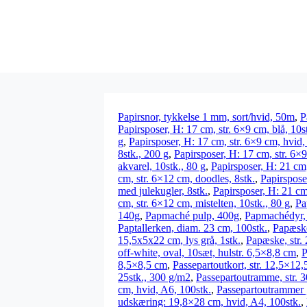
Papirsnor, tykkelse 1 mm, sort/hvid, 50m
,
P
Papirsposer, H: 17 cm, str. 6×9 cm, blå, 10s
g
,
Papirsposer, H: 17 cm, str. 6×9 cm, hvid,
8stk., 200 g
,
Papirsposer, H: 17 cm, str. 6×9
akvarel, 10stk., 80 g
,
Papirsposer, H: 21 cm,
cm, str. 6×12 cm, doodles, 8stk.
,
Papirspose
med julekugler, 8stk.
,
Papirsposer, H: 21 cm,
cm, str. 6×12 cm, mistelten, 10stk., 80 g
,
Pa
140g
,
Papmaché pulp, 400g
,
Papmachédyr, 
Paptallerken, diam. 23 cm, 100stk.
,
Papæske
15,5x5x22 cm, lys grå, 1stk.
,
Papæske, str. 
off-white, oval, 10sæt, hulstr. 6,5×8,8 cm
,
P
8,5×8,5 cm
,
Passepartoutkort, str. 12,5×12,
25stk., 300 g/m2
,
Passepartoutramme, str. 
cm, hvid, A6, 100stk.
,
Passepartoutrammer 
udskæring: 19,8×28 cm, hvid, A4, 100stk.
,