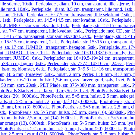
lle stjerne, 10stk.
,
Perleplade , diam. 10 cm, transparent, lille stjerne, 1
lle rund, 10stk.
,
Perleplade , diam. 8,5 cm, transparent, lille rund, 1stk.
kskant, 10stk.
,
Perleplade , H: 7,5 cm, transparent, lille sekskant, 1stk.
,
P
, 1stk.
,
Perleplade , str. 14,5×14,5 cm, stor kvadrat, 10stk.
,
Perleplade ,
nt, JUMBO – stor samlekvadrat, 1stk.
,
Perleplade , str. 15×15 cm, transp
, str. 7×7 cm, transparent, lille kvadrat, 1stk.
,
Perleplade med CD, str. 
 15×15 cm, transparent, stor samlekvadrat, 2stk.
,
Perleplade, str. 15×15
tr. 15×15 cm, transparent, 2stk.
,
Perleplade, str. 15×15 cm, transparent, 
e, str. 17 cm, JUMBO , transparent, hexagon, 5stk.
,
Perleplade, str. 1
ent, JUMBO – hjerte, 1stk.
,
Perleplader, str. 10×11-13×16,5 cm, dyr, 6as
sparent, JUMBO, 6stk.
,
Perleplader, str. 16×19,5-19×24 cm, transparen
,5×9,5 cm, figurer, 6stk.
,
Perleplader, str. 7×7,5-14×16 cm, 24ass.
,
Perl
 børn og blomster, 6stk.
,
Perleplader, str. 9×9,5+11×16 cm, transportmid
mm, B: 6 mm, forsølvet, 5stk., hulstr. 2 mm
,
Perler, L: 8 mm, B: 7 mm, fo
kæder, str. 6-20 mm, hulstr. 1,5-6 mm, ass. farver, guld, sølv, 1sæt
,
Perl
: 50 mm, sort, 20stk.
,
PET Plade, str. 375×380 mm, transparent, 1stk.
,
P
toPearls Startsæt, ass. farver, GreyScale, 1sæt
,
PhotoPearls Startsæt, l
brikos (29), 6000stk.
,
PhotoPearls, str. 5×5 mm, hulstr. 2,5 mm, askegrå
rls, str. 5×5 mm, hulstr. 2,5 mm, blå (17), 6000stk.
,
PhotoPearls, str. 5
2,5 mm, brun (3), 6000stk.
,
PhotoPearls, str. 5×5 mm, hulstr. 2,5 mm, c
stk.
,
PhotoPearls, str. 5×5 mm, hulstr. 2,5 mm, grøn (16), 6000stk.
,
Phot
×5 mm, hulstr. 2,5 mm, gul (14), 6000stk.
,
PhotoPearls, str. 5×5 mm, hul
lar orange (13), 6000stk.
,
PhotoPearls, str. 5×5 mm, hulstr. 2,5 mm, lys 
PhotoPearls, str. 5×5 mm, hulstr. 2,5 mm, lys brun (20), 6000stk.
,
PhotoP
lstr. 2,5 mm, lys gul (21), 6000stk.
,
PhotoPearls, str. 5×5 mm, hulstr. 2