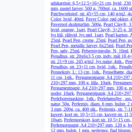
udskæring: 6,5×12,5+16×21 cm, hvid, 230 
mm, pastel farver, 500 g, 700ml, ca. 1600 st
Patchworkstof, str. 45×55 cm, 140 g/m2, 4s
Color, hvid, 40ml
,
Paver Color, rød okker, 
Paverpol skulpturlim, 500g
,
Pearl Clay®, 3×
hvid, orange, 1sæt
,
Pearl Clay®, 3×25 g, 38 
lys blå, råhvid, lys rød, 1sæt
,
Pearl karton,
25ml
,
Pearl Pen, creme, 25ml
,
Pearl Pen, g
Pearl Pen, metallic farver, 6x25ml
,
Pearl Pe
Pen, sølv, 25ml
,
Pebermynteolie, N, 10ml
,
Penalhus, str. 20x6x3,5 cm, indv. mål 18,4+
str. 21×9 cm, 245 g/m2, lys natur, 4stk.
,
Pen
Penalhus, str. 23×11 cm, hvid, 1stk.
,
Penalh
Pennekniv, L: 13 cm, 1stk.
,
Penselbøtte, di
11 cm, 1stk.
,
Pergamentpapir, A4 210×297 m
210×297 mm, 100 g, lilla, 10ark
,
Pergament
Pergamentpapir, A4 210×297 mm, 100 g, rø
noder, 10ark
,
Pergamentpapir, A4 210×297 
Perleboremaskine, 1stk.
,
Perlehønsfjer , ass
natur, 50g
,
Perlemix, diam. 6 mm, hulstr. 
3 mm, 200g, ca. 400 stk.
,
Perlemix, str. 7-
kuvert, kort str. 10,5×15 cm, kuvert str. 11
10sæt
,
Perlemorskort, kort str. 10,5×15 cm,
Perlemorspapir, A4 210×297 mm, 120 g, hvid
12 mm, hulstr. 1 mm, perlemor, flad blomst,