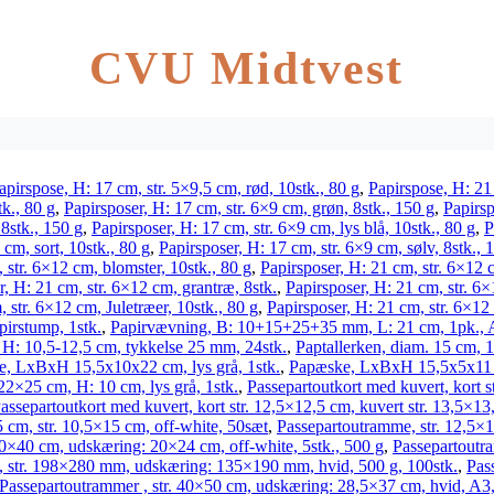
CVU Midtvest
apirspose, H: 17 cm, str. 5×9,5 cm, rød, 10stk., 80 g
,
Papirspose, H: 21
tk., 80 g
,
Papirsposer, H: 17 cm, str. 6×9 cm, grøn, 8stk., 150 g
,
Papirsp
 8stk., 150 g
,
Papirsposer, H: 17 cm, str. 6×9 cm, lys blå, 10stk., 80 g
,
P
 cm, sort, 10stk., 80 g
,
Papirsposer, H: 17 cm, str. 6×9 cm, sølv, 8stk., 
 str. 6×12 cm, blomster, 10stk., 80 g
,
Papirsposer, H: 21 cm, str. 6×12 c
r, H: 21 cm, str. 6×12 cm, grantræ, 8stk.
,
Papirsposer, H: 21 cm, str. 6×
 str. 6×12 cm, Juletræer, 10stk., 80 g
,
Papirsposer, H: 21 cm, str. 6×12 
pirstump, 1stk.
,
Papirvævning, B: 10+15+25+35 mm, L: 21 cm, 1pk., 
H: 10,5-12,5 cm, tykkelse 25 mm, 24stk.
,
Paptallerken, diam. 15 cm, 1
, LxBxH 15,5x10x22 cm, lys grå, 1stk.
,
Papæske, LxBxH 15,5x5x11 cm
22×25 cm, H: 10 cm, lys grå, 1stk.
,
Passepartoutkort med kuvert, kort s
assepartoutkort med kuvert, kort str. 12,5×12,5 cm, kuvert str. 13,5×13,
5 cm, str. 10,5×15 cm, off-white, 50sæt
,
Passepartoutramme, str. 12,5×1
30×40 cm, udskæring: 20×24 cm, off-white, 5stk., 500 g
,
Passepartoutr
, str. 198×280 mm, udskæring: 135×190 mm, hvid, 500 g, 100stk.
,
Pas
Passepartoutrammer , str. 40×50 cm, udskæring: 28,5×37 cm, hvid, A3,