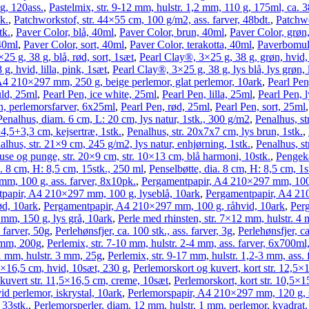
g, 120ass.
,
Pastelmix, str. 9-12 mm, hulstr. 1,2 mm, 110 g, 175ml, ca. 3
k.
,
Patchworkstof, str. 44×55 cm, 100 g/m2, ass. farver, 48bdt.
,
Patchwo
tk.
,
Paver Color, blå, 40ml
,
Paver Color, brun, 40ml
,
Paver Color, grøn
40ml
,
Paver Color, sort, 40ml
,
Paver Color, terakotta, 40ml
,
Paverbomul
25 g, 38 g, blå, rød, sort, 1sæt
,
Pearl Clay®, 3×25 g, 38 g, grøn, hvid,
g, hvid, lilla, pink, 1sæt
,
Pearl Clay®, 3×25 g, 38 g, lys blå, lys grøn, 
 A4 210×297 mm, 250 g, beige perlemor, glat perlemor, 10ark
,
Pearl Pen
uld, 25ml
,
Pearl Pen, ice white, 25ml
,
Pearl Pen, lilla, 25ml
,
Pearl Pen, 
n, perlemorsfarver, 6x25ml
,
Pearl Pen, rød, 25ml
,
Pearl Pen, sort, 25ml
Penalhus, diam. 6 cm, L: 20 cm, lys natur, 1stk., 300 g/m2
,
Penalhus, st
4,5+3,3 cm, kejsertræ, 1stk.
,
Penalhus, str. 20x7x7 cm, lys brun, 1stk.
,
alhus, str. 21×9 cm, 245 g/m2, lys natur, enhjørning, 1stk.
,
Penalhus, st
use og punge, str. 20×9 cm, str. 10×13 cm, blå harmoni, 10stk.
,
Pengeka
a. 8 cm, H: 8,5 cm, 15stk., 250 ml
,
Penselbøtte, dia. 8 cm, H: 8,5 cm, 1s
m, 100 g, ass. farver, 8x10pk.
,
Pergamentpapir, A4 210×297 mm, 100 
papir, A4 210×297 mm, 100 g, lyseblå, 10ark
,
Pergamentpapir, A4 21
d, 10ark
,
Pergamentpapir, A4 210×297 mm, 100 g, råhvid, 10ark
,
Per
mm, 150 g, lys grå, 10ark
,
Perle med rhinsten, str. 7×12 mm, hulstr. 4 
. farver, 50g
,
Perlehønsfjer, ca. 100 stk., ass. farver, 3g
,
Perlehønsfjer, ca
2 mm, 200g
,
Perlemix, str. 7-10 mm, hulstr. 2-4 mm, ass. farver, 6x700ml
11 mm, hulstr. 3 mm, 25g
,
Perlemix, str. 9-17 mm, hulstr. 1,2-3 mm, ass.
,5×16,5 cm, hvid, 10sæt, 230 g
,
Perlemorskort og kuvert, kort str. 12,5×
 kuvert str. 11,5×16,5 cm, creme, 10sæt
,
Perlemorskort, kort str. 10,5×1
 perlemor, iskrystal, 10ark
,
Perlemorspapir, A4 210×297 mm, 120 g, sø
 33stk.
,
Perlemorsperler, diam. 12 mm, hulstr. 1 mm, perlemor, kvadrat,