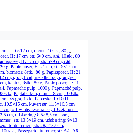
 cm, str. 6×12 cm, creme, 10stk., 80 g
,
oser, H: 17 cm, str. 6×9 cm, grå, 10stk., 80
apirsposer, H: 17 cm, str. 6×9 cm, rød,
120 g
,
Papirsposer, H: 21 cm, str. 6×12 cm,
m, blomster, 8stk., 80 g
,
Papirsposer, H: 21
12 cm, grøn, hvid, metallic rød, grangren
cm, kaktus, 8stk., 80 g
,
Papirsposer, H: 21
A4
,
Papmache pulp, 1000g
,
Papmaché pulp,
00stk.
,
Paptallerken, diam. 18 cm, 100stk.
,
, lys grå, 1stk.
,
Papæske, LxBxH
tr. 10,5×15 cm, kuvert str. 11,5×16,5 cm,
5 cm, off-white, kvadratisk, 10sæt, hulstr.
2,5 cm, udskæring: 8,5×8,5 cm, sort,
ammer , str. 13,5×19 cm, udskæring: 9×13
separtoutrammer , str. 28,5×37 cm,
 100stk.
,
Passepartoutrammer, str. A4+A6 ,