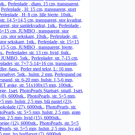
stk.
,
Perleplade , diam. 15 cm, transparent,
,
Perleplade , H: 15 cm, transparent, stort
erleplade , H: 8 cm, lille hjerte, 10stk.
,
 str. 14,5×14,5 cm, transparent, stor kvadrat,
arent, stor samlekvadrat, 1stk.
,
Perleplade ,
15×15 cm, JUMBO , transparent, stor
 cm, stor sekskant, 10stk.
,
Perleplade, str.
stor sekskant, 1stk.
,
Perleplade, str. 15×15
7×15,5 cm, JUMBO , transparent, hjerte,
s.
,
Perleplader, str. 13 cm, hvid, 6stk.
,
t, JUMBO, 5stk.
,
Perleplader, str. 7-15 cm,
eplader, str. 7×7,5-14×16 cm, transparent,
ler, 6ass.
,
Perler med tekst, L: 16 mm,
rsølvet, 5stk., hulstr. 2 mm
,
Perlespand og
espand, str. 6-20 mm, hulstr. 1,5-6 mm,
ET æske, str. 51x100x15 mm, 100stk.
,
arge, 1sæt
,
PhotoPearls Startsæt, small, 1sæt
,
 (8), 6000stk.
,
PhotoPearls, str. 5×5 mm,
×5 mm, hulstr. 2,5 mm, blå pastel (23),
hokolade (27), 6000stk.
,
PhotoPearls, str.
oPearls, str. 5×5 mm, hulstr. 2,5 mm, grøn
str. 2,5 mm, hvid (15), 6000stk.
,
beige (12), 6000stk.
,
PhotoPearls, str. 5×5
earls, str. 5×5 mm, hulstr. 2,5 mm, lys grå
,5 mm, lys hudfarvet (7), 6000stk.
,