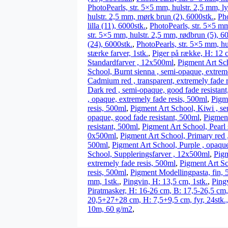
PhotoPearls, str. 5×5 mm, hulstr. 2,5 mm, l
hulstr. 2,5 mm, mørk brun (2), 6000stk.
,
Pho
lilla (11), 6000stk.
,
PhotoPearls, str. 5×5 mm
str. 5×5 mm, hulstr. 2,5 mm, rødbrun (5), 6
(24), 6000stk.
,
PhotoPearls, str. 5×5 mm, hu
stærke farver, 1stk.
,
Piger på række, H: 12 c
Standardfarver , 12x500ml
,
Pigment Art Sch
School, Burnt sienna , semi-opaque, extrem
Cadmium red , transparent, extremely fade 
Dark red , semi-opaque, good fade resistan
, opaque, extremely fade resis, 500ml
,
Pigme
resis, 500ml
,
Pigment Art School, Kiwi , se
opaque, good fade resistant, 500ml
,
Pigment
resistant, 500ml
,
Pigment Art School, Pearl 
0x500ml
,
Pigment Art School, Primary red 
500ml
,
Pigment Art School, Purple , opaque
School, Suppleringsfarver , 12x500ml
,
Pigm
extremely fade resis, 500ml
,
Pigment Art Sc
resis, 500ml
,
Pigment Modellingpasta, fin,
mm, 1stk.
,
Pingvin, H: 13,5 cm, 1stk.
,
Pingv
Piratmasker, H: 16-26 cm, B: 17,5-26,5 cm,
20,5+27+28 cm, H: 7,5+9,5 cm, fyr, 24stk.
10m, 60 g/m2
,