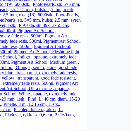
ød (19), 6000stk.
,
PhotoPearls, str. 5×5 mm,
arls, str. 5×5 mm, hulstr. 2,5 mm, mørk
r. 2,5 mm, rosa (18), 6000stk.
,
PhotoPearls,
toPearls, str. 5×5 mm, hulstr. 2,5 mm, syren
er, 1stk.
,
PiÃ±ata, str. 39x13x55 cm,
 5x500ml
,
Pigment Art School ,
emely fade resis, 500ml
,
Pigment Art
mely fade resis, 500ml
,
Pigment Art School,
fade resis, 500ml
,
Pigment Art School,
 500ml
,
Pigment Art School, Fleshtone light
t School, Indigo , opaque, extremely fade
500ml
,
Pigment Art School, Medium green ,
 School, Orange , semi-opaque, good fade
y blue , transparent, extremely fade resis,
yellow , transparent, good fade resistant,
 extremely fade resis, 500ml
,
Pigment Art
nt Art School, Ultra marine , opaque,
t School, White , opaque, extremely fade
5-20 mm, 1stk.
,
Pind, L: 40 cm, diam. 15-20
.
,
Pipette, 3 ml, L: 15 cm, 15stk.
,
 1,7 cm
,
Pistoler, dolke og økser, L:
k.
,
Pladevat, tykkelse 0,6 cm, B: 160 cm,