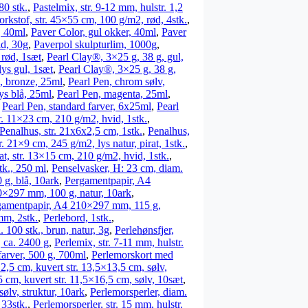
80 stk.
,
Pastelmix, str. 9-12 mm, hulstr. 1,2
rkstof, str. 45×55 cm, 100 g/m2, rød, 4stk.
,
, 40ml
,
Paver Color, gul okker, 40ml
,
Paver
d, 30g
,
Paverpol skulpturlim, 1000g
,
 rød, 1sæt
,
Pearl Clay®, 3×25 g, 38 g, gul,
lys gul, 1sæt
,
Pearl Clay®, 3×25 g, 38 g,
, bronze, 25ml
,
Pearl Pen, chrom sølv,
lys blå, 25ml
,
Pearl Pen, magenta, 25ml
,
,
Pearl Pen, standard farver, 6x25ml
,
Pearl
r. 11×23 cm, 210 g/m2, hvid, 1stk.
,
Penalhus, str. 21x6x2,5 cm, 1stk.
,
Penalhus,
r. 21×9 cm, 245 g/m2, lys natur, pirat, 1stk.
,
t, str. 13×15 cm, 210 g/m2, hvid, 1stk.
,
tk., 250 ml
,
Penselvasker, H: 23 cm, diam.
g, blå, 10ark
,
Pergamentpapir, A4
0×297 mm, 100 g, natur, 10ark
,
gamentpapir, A4 210×297 mm, 115 g,
mm, 2stk.
,
Perlebord, 1stk.
,
. 100 stk., brun, natur, 3g
,
Perlehønsfjer,
, ca. 2400 g
,
Perlemix, str. 7-11 mm, hulstr.
 farver, 500 g, 700ml
,
Perlemorskort med
12,5 cm, kuvert str. 13,5×13,5 cm, sølv,
5 cm, kuvert str. 11,5×16,5 cm, sølv, 10sæt
,
lv, struktur, 10ark
,
Perlemorsperler, diam.
 33stk.
,
Perlemorsperler, str. 15 mm, hulstr.