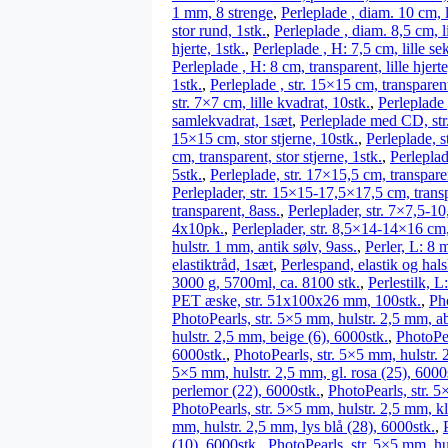
1 mm, 8 strenge
,
Perleplade , diam. 10 cm, li
stor rund, 1stk.
,
Perleplade , diam. 8,5 cm, li
hjerte, 1stk.
,
Perleplade , H: 7,5 cm, lille se
Perleplade , H: 8 cm, transparent, lille hjerte
1stk.
,
Perleplade , str. 15×15 cm, transpare
str. 7×7 cm, lille kvadrat, 10stk.
,
Perleplade 
samlekvadrat, 1sæt
,
Perleplade med CD, str.
15×15 cm, stor stjerne, 10stk.
,
Perleplade, s
cm, transparent, stor stjerne, 1stk.
,
Perleplad
5stk.
,
Perleplade, str. 17×15,5 cm, transpar
Perleplader, str. 15×15-17,5×17,5 cm, tran
transparent, 8ass.
,
Perleplader, str. 7×7,5-10
4x10pk.
,
Perleplader, str. 8,5×14-14×16 cm,
hulstr. 1 mm, antik sølv, 9ass.
,
Perler, L: 8 
elastiktråd, 1sæt
,
Perlespand, elastik og hals
3000 g, 5700ml, ca. 8100 stk.
,
Perlestilk, L
PET æske, str. 51x100x26 mm, 100stk.
,
Pho
PhotoPearls, str. 5×5 mm, hulstr. 2,5 mm, a
hulstr. 2,5 mm, beige (6), 6000stk.
,
PhotoPea
6000stk.
,
PhotoPearls, str. 5×5 mm, hulstr. 
5×5 mm, hulstr. 2,5 mm, gl. rosa (25), 6000
perlemor (22), 6000stk.
,
PhotoPearls, str. 5
PhotoPearls, str. 5×5 mm, hulstr. 2,5 mm, k
mm, hulstr. 2,5 mm, lys blå (28), 6000stk.
,
(10), 6000stk.
,
PhotoPearls, str. 5×5 mm, hu