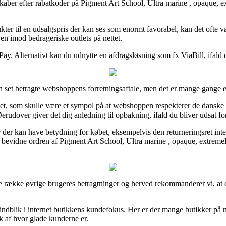
elskaber efter rabatkoder på Pigment Art School, Ultra marine , opaque, 
ukter til en udsalgspris der kan ses som enormt favorabel, kan det ofte
 en imod bedrageriske outlets på nettet.
Pay. Alternativt kan du udnytte en afdragsløsning som fx ViaBill, ifald 
 set betragte webshoppens forretningsaftale, men det er mange gange e
, som skulle være et sympol på at webshoppen respekterer de danske retn
dover giver det dig anledning til opbakning, ifald du bliver udsat for
r der kan have betydning for købet, eksempelvis den returneringsret inter
 bevidne ordren af Pigment Art School, Ultra marine , opaque, extremely
gere række øvrige brugeres betragtninger og herved rekommanderer vi, at
ndblik i internet butikkens kundefokus. Her er der mange butikker på n
yk af hvor glade kunderne er.