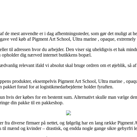
af de mest anvendte er i dag afhentningssteder, som gør det muligt at hent
dgave ved køb af Pigment Art School, Ultra marine , opaque, extremely 
eller til adressen hvor du arbejder. Den viser sig uheldigvis et hak mindr
du opholder dig nærved internet butikkens bopæl.
anlig relevant ifald vi absolut skal bruge ordren om et øjeblik, så af d
shoppens produkter, eksempelvis Pigment Art School, Ultra marine , opaq
ken pakket forud for at logistikmedarbejderne holder fyraften.
e kun hvis der købes for en bestemt sum. Alternativt skulle man vælge d
bringe din pakke til en pakkeshop.
ser fra diverse firmaer på nettet, og følgelig har en lang række Pigment 
es til mænd og kvinder – drastisk, og endda nogle gange sikre gebyrfri l