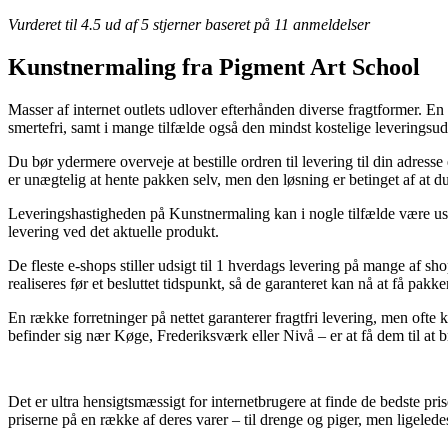
Vurderet til
4.5
ud af 5 stjerner baseret på
11
anmeldelser
Kunstnermaling fra Pigment Art School
Masser af internet outlets udlover efterhånden diverse fragtformer. En 
smertefri, samt i mange tilfælde også den mindst kostelige leveringsu
Du bør ydermere overveje at bestille ordren til levering til din adresse 
er unægtelig at hente pakken selv, men den løsning er betinget af at 
Leveringshastigheden på Kunstnermaling kan i nogle tilfælde være usædv
levering ved det aktuelle produkt.
De fleste e-shops stiller udsigt til 1 hverdags levering på mange af 
realiseres før et besluttet tidspunkt, så de garanteret kan nå at få pak
En række forretninger på nettet garanterer fragtfri levering, men oft
befinder sig nær Køge, Frederiksværk eller Nivå – er at få dem til at 
Det er ultra hensigtsmæssigt for internetbrugere at finde de bedste pri
priserne på en række af deres varer – til drenge og piger, men ligeled