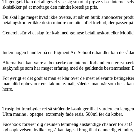
Til gengæld kan det alligevel vise sig smart at prøve visse internet s
skråsikker på at modtage den mindst kostelige pris.
Du skal lige meget hvad ikke overse, at når en butik annoncerer prod
betalingskort er ikke desto mindre omfattet af et lovbud, der passer på
Generelt slår vi et slag for køb med gængse betalingskort eller Mobile
Inden nogen handler på en Pigment Art School e-handler kan de sådan
Alternativet kan være at bemærke om internet forhandleren er e-mærket
sagkyndige som har meget erfaring med de gældende bestemmelser. Deru
For øvrigt er det godt at man er klar over de mest relevante betingelse
man altid opbevarer ens faktura e-mail, således man når som helst kan
herre.
Trustpilot frembyder ret så strålende løsninger til at vurdere en læn
Ultra marine , opaque, extremely fade resis, 500ml før du køber.
Facebook forærer dig desuden temmelig anstændige chancer for at få i
købsoplevelsen, hvilket også kan tages i brug til at danne dig et indtr