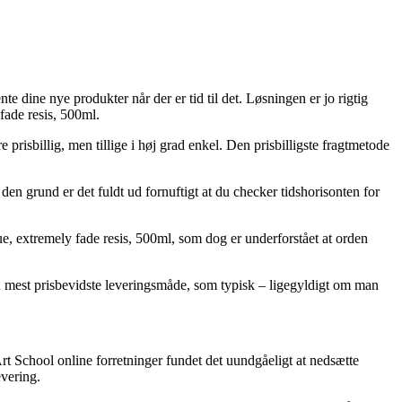
e dine nye produkter når der er tid til det. Løsningen er jo rigtig
fade resis, 500ml.
e prisbillig, men tillige i høj grad enkel. Den prisbilligste fragtmetode
en grund er det fuldt ud fornuftigt at du checker tidshorisonten for
ue, extremely fade resis, 500ml, som dog er underforstået at orden
en mest prisbevidste leveringsmåde, som typisk – ligegyldigt om man
Art School online forretninger fundet det uundgåeligt at nedsætte
evering.