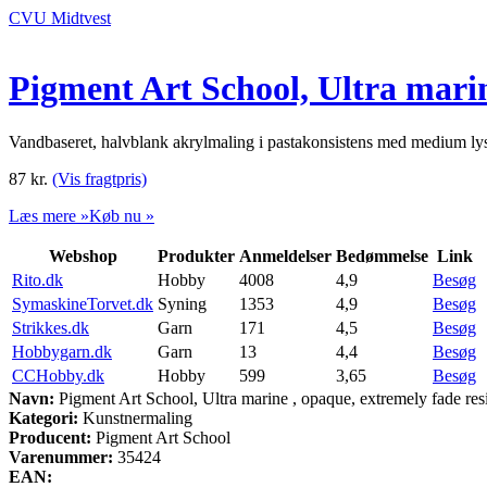
CVU Midtvest
Pigment Art School, Ultra marin
Vandbaseret, halvblank akrylmaling i pastakonsistens med medium l
87
kr.
(Vis fragtpris)
Læs mere »
Køb nu »
Webshop
Produkter
Anmeldelser
Bedømmelse
Link
Rito.dk
Hobby
4008
4,9
Besøg
SymaskineTorvet.dk
Syning
1353
4,9
Besøg
Strikkes.dk
Garn
171
4,5
Besøg
Hobbygarn.dk
Garn
13
4,4
Besøg
CCHobby.dk
Hobby
599
3,65
Besøg
Navn:
Pigment Art School, Ultra marine , opaque, extremely fade res
Kategori:
Kunstnermaling
Producent:
Pigment Art School
Varenummer:
35424
EAN: