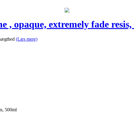
e , opaque, extremely fade resis
ysægthed
(Læs mere)
is, 500ml