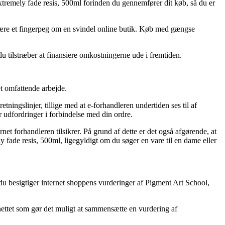
extremely fade resis, 500ml forinden du gennemfører dit køb, så du er
 være et fingerpeg om en svindel online butik. Køb med gængse
du tilstræber at finansiere omkostningerne ude i fremtiden.
t omfattende arbejde.
ingslinjer, tillige med at e-forhandleren undertiden ses til af
 udfordringer i forbindelse med din ordre.
net forhandleren tilsikrer. På grund af dette er det også afgørende, at
 fade resis, 500ml, ligegyldigt om du søger en vare til en dame eller
 du besigtiger internet shoppens vurderinger af Pigment Art School,
ettet som gør det muligt at sammensætte en vurdering af