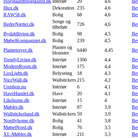
Hoejgaardbrugskunst.dk
Interiør
20
4,6
Be
Illux.dk
Dekoration
235
4,6
Be
RAW58.dk
Bolig
68
4,6
Be
Senge og
BedreNætter.dk
726
4,6
Be
tilbehør
Bydahlliving.dk
Bolig
98
4,5
Be
MøbelKompagniet.dk
Bolig
239
4,5
Be
Planter og
Plantetorvet.dk
6440
4,45
Be
blomster
TrendyLiving.dk
Interiør
1306
4,4
Be
ModernRoom.dk
Interiør
175
4,4
Be
LuxLight.dk
Belysning
18
4,3
Be
NiceWall.dk
Wallstickers
215
4,2
Be
Unishop.nu
Interiør
6
4,1
Be
HaveHandel.dk
Have
20
4,1
Be
Likehome.dk
Interiør
15
4
Be
Møbler.dk
Interiør
87
3,9
Be
Wallstickerland.dk
Wallstickers
59
3,9
Be
Nordlyhome.dk
Bolig
41
3,8
Be
MøbelNord.dk
Bolig
76
3,5
Be
XL-Møbler.dk
Interiør
211
3,3
Be