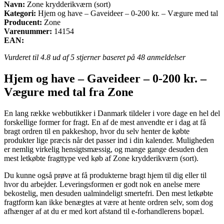
Navn:
Zone krydderikværn (sort)
Kategori:
Hjem og have – Gaveideer – 0-200 kr. – Vægure med tal
Producent:
Zone
Varenummer:
14154
EAN:
Vurderet til
4.8
ud af 5 stjerner baseret på
48
anmeldelser
Hjem og have – Gaveideer – 0-200 kr. –
Vægure med tal fra Zone
En lang række webbutikker i Danmark tildeler i vore dage en hel del
forskellige former for fragt. En af de mest anvendte er i dag at få
bragt ordren til en pakkeshop, hvor du selv henter de købte
produkter lige præcis når det passer ind i din kalender. Muligheden
er nemlig virkelig hensigtsmæssig, og mange gange desuden den
mest letkøbte fragttype ved køb af Zone krydderikværn (sort).
Du kunne også prøve at få produkterne bragt hjem til dig eller til
hvor du arbejder. Leveringsformen er godt nok en anelse mere
bekostelig, men desuden ualmindeligt smertefri. Den mest letkøbte
fragtform kan ikke benægtes at være at hente ordren selv, som dog
afhænger af at du er med kort afstand til e-forhandlerens bopæl.