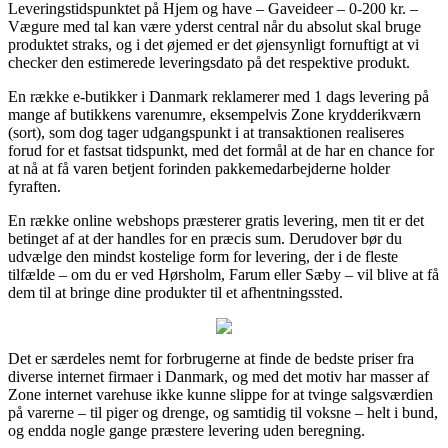
Leveringstidspunktet på Hjem og have – Gaveideer – 0-200 kr. –
Vægure med tal kan være yderst central når du absolut skal bruge
produktet straks, og i det øjemed er det øjensynligt fornuftigt at vi
checker den estimerede leveringsdato på det respektive produkt.
En række e-butikker i Danmark reklamerer med 1 dags levering på
mange af butikkens varenumre, eksempelvis Zone krydderikværn
(sort), som dog tager udgangspunkt i at transaktionen realiseres
forud for et fastsat tidspunkt, med det formål at de har en chance for
at nå at få varen betjent forinden pakkemedarbejderne holder
fyraften.
En række online webshops præsterer gratis levering, men tit er det
betinget af at der handles for en præcis sum. Derudover bør du
udvælge den mindst kostelige form for levering, der i de fleste
tilfælde – om du er ved Hørsholm, Farum eller Sæby – vil blive at få
dem til at bringe dine produkter til et afhentningssted.
Det er særdeles nemt for forbrugerne at finde de bedste priser fra
diverse internet firmaer i Danmark, og med det motiv har masser af
Zone internet varehuse ikke kunne slippe for at tvinge salgsværdien
på varerne – til piger og drenge, og samtidig til voksne – helt i bund,
og endda nogle gange præstere levering uden beregning.