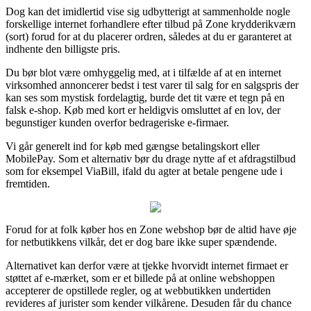
Dog kan det imidlertid vise sig udbytterigt at sammenholde nogle
forskellige internet forhandlere efter tilbud på Zone krydderikværn
(sort) forud for at du placerer ordren, således at du er garanteret at
indhente den billigste pris.
Du bør blot være omhyggelig med, at i tilfælde af at en internet
virksomhed annoncerer bedst i test varer til salg for en salgspris der
kan ses som mystisk fordelagtig, burde det tit være et tegn på en
falsk e-shop. Køb med kort er heldigvis omsluttet af en lov, der
begunstiger kunden overfor bedrageriske e-firmaer.
Vi går generelt ind for køb med gængse betalingskort eller
MobilePay. Som et alternativ bør du drage nytte af et afdragstilbud
som for eksempel ViaBill, ifald du agter at betale pengene ude i
fremtiden.
Forud for at folk køber hos en Zone webshop bør de altid have øje
for netbutikkens vilkår, det er dog bare ikke super spændende.
Alternativet kan derfor være at tjekke hvorvidt internet firmaet er
støttet af e-mærket, som er et billede på at online webshoppen
accepterer de opstillede regler, og at webbutikken undertiden
revideres af jurister som kender vilkårene. Desuden får du chance