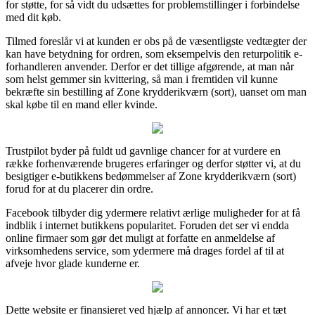
for støtte, for så vidt du udsættes for problemstillinger i forbindelse
med dit køb.
Tilmed foreslår vi at kunden er obs på de væsentligste vedtægter der
kan have betydning for ordren, som eksempelvis den returpolitik e-
forhandleren anvender. Derfor er det tillige afgørende, at man når
som helst gemmer sin kvittering, så man i fremtiden vil kunne
bekræfte sin bestilling af Zone krydderikværn (sort), uanset om man
skal købe til en mand eller kvinde.
Trustpilot byder på fuldt ud gavnlige chancer for at vurdere en
række forhenværende brugeres erfaringer og derfor støtter vi, at du
besigtiger e-butikkens bedømmelser af Zone krydderikværn (sort)
forud for at du placerer din ordre.
Facebook tilbyder dig ydermere relativt ærlige muligheder for at få
indblik i internet butikkens popularitet. Foruden det ser vi endda
online firmaer som gør det muligt at forfatte en anmeldelse af
virksomhedens service, som ydermere må drages fordel af til at
afveje hvor glade kunderne er.
Dette website er finansieret ved hjælp af annoncer. Vi har et tæt