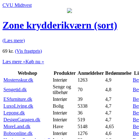
CVU Midtvest
Zone krydderikværn (sort)
(Læs mere)
69
kr.
(Vis fragtpris)
Læs mere »
Køb nu »
Webshop
Produkter
Anmeldelser
Bedømmelse
Li
Mostersskur.dk
Interiør
1263
4,9
Be
Senge og
Sengetid.dk
70
4,8
Be
tilbehør
ESfurniture.dk
Interiør
39
4,7
Be
LuxoLiving.dk
Bolig
5338
4,7
Be
Lepong.dk
Interiør
36
4,7
Be
DesignGaragen.dk
Interiør
519
4,7
Be
MoreLand.dk
Have
5148
4,65
Be
Boboonline.dk
Interiør
1276
4,6
Be