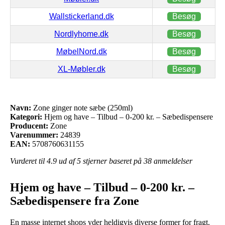
Wallstickerland.dk
Besøg
Nordlyhome.dk
Besøg
MøbelNord.dk
Besøg
XL-Møbler.dk
Besøg
Navn:
Zone ginger note sæbe (250ml)
Kategori:
Hjem og have – Tilbud – 0-200 kr. – Sæbedispensere
Producent:
Zone
Varenummer:
24839
EAN:
5708760631155
Vurderet til
4.9
ud af 5 stjerner baseret på
38
anmeldelser
Hjem og have – Tilbud – 0-200 kr. –
Sæbedispensere fra Zone
En masse internet shops yder heldigvis diverse former for fragt.