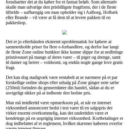
forudsætter det at du køber for et fastsat beløb. Som alternativ
skulle man udvælge den prisbilligste fragtform, der i de fleste
tilfælde – uafhængig om man opholder sig i Aalborg, Holbæk
eller Brande – vil være at få dem til at levere pakken til en
pakkeshop.
Det er jo efterhånden ekstremt uproblematisk for købere at
sammenholde priser fra flere e-forhandlere, og derfor har langt
de fleste Zone online butikker ikke kunne slippe for at nedbringe
prisniveauet på mange af deres varer – til piger og drenge, samt
til damer og herrer – voldsomt, og endda nogle gange love gratis
fragt.
Det kan dog stadigvæk være rentabelt at se nærmere på et par
forskellige online shops efter udsalg på Zone ginger note sæbe
(250ml) forinden du gennemfører din handel, sådan at du er
usvigeligt sikker på at indhente den bedste pris.
Man må imidlertid være opmærksom på, at når en internet
virksomhed annoncerer bedst i test varer til en salgspris der
virker enormt overkommelig, kan det undertiden være et
kendetegn på en uoprigtig internet virksomhed. Kortbetalinger er
dog indbefattet af et reglement, hvilket skærmer køberen overfor
uægte internet firmaer.