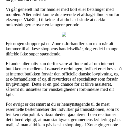
Vi går generelt ind for handler med kort eller betalinger med
mobilen. Alternativt kunne du anvende et afdragstilbud som for
eksempel ViaBill, i tilfælde af at du har i sinde at dække
omkostningerne over en længere periode.
Før nogen shopper på en Zone e-forhandler kan man når alt
kommer til alt læse shoppens handelsvilkår, dog er det i mange
tilfælde ikke super spændende.
Et andet alternativ kan derfor være at finde ud af om internet
butikken er medlem af e-mærke ordningen, hvilket er et bevis på
at internet butikken forstår den officielle danske lovgivning, og
at e-forhandleren af og til revurderes af specialister som forstår
lovgivningen. Dette er en god chance for at blive assisteret,
såfremt du udsættes for vanskeligheder i forbindelse med dit
køb.
For øvrigt er det smart at du er hensynstagende til de mest
essentielle bestemmelser der indvirker på transaktionen, som fx
hvilken returpolitik virksomheden garanterer. I den relation er
det tilmed vigtigt, at man stadigvæk gemmer ens kvittering på e-
mail, så man altid kan påvise sin shopping af Zone ginger note