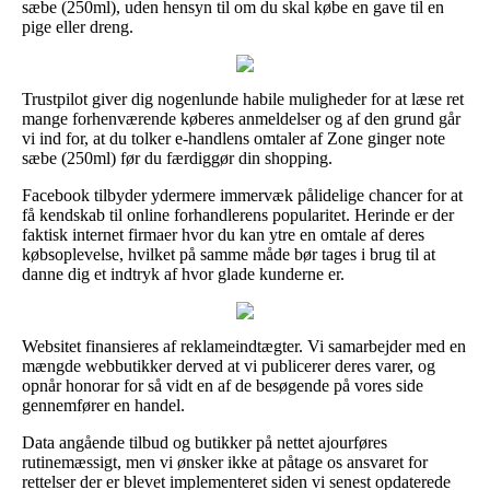
sæbe (250ml), uden hensyn til om du skal købe en gave til en
pige eller dreng.
Trustpilot giver dig nogenlunde habile muligheder for at læse ret
mange forhenværende køberes anmeldelser og af den grund går
vi ind for, at du tolker e-handlens omtaler af Zone ginger note
sæbe (250ml) før du færdiggør din shopping.
Facebook tilbyder ydermere immervæk pålidelige chancer for at
få kendskab til online forhandlerens popularitet. Herinde er der
faktisk internet firmaer hvor du kan ytre en omtale af deres
købsoplevelse, hvilket på samme måde bør tages i brug til at
danne dig et indtryk af hvor glade kunderne er.
Websitet finansieres af reklameindtægter. Vi samarbejder med en
mængde webbutikker derved at vi publicerer deres varer, og
opnår honorar for så vidt en af de besøgende på vores side
gennemfører en handel.
Data angående tilbud og butikker på nettet ajourføres
rutinemæssigt, men vi ønsker ikke at påtage os ansvaret for
rettelser der er blevet implementeret siden vi senest opdaterede