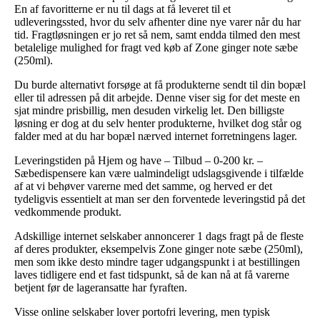
En af favoritterne er nu til dags at få leveret til et
udleveringssted, hvor du selv afhenter dine nye varer når du har
tid. Fragtløsningen er jo ret så nem, samt endda tilmed den mest
betalelige mulighed for fragt ved køb af Zone ginger note sæbe
(250ml).
Du burde alternativt forsøge at få produkterne sendt til din bopæl
eller til adressen på dit arbejde. Denne viser sig for det meste en
sjat mindre prisbillig, men desuden virkelig let. Den billigste
løsning er dog at du selv henter produkterne, hvilket dog står og
falder med at du har bopæl nærved internet forretningens lager.
Leveringstiden på Hjem og have – Tilbud – 0-200 kr. –
Sæbedispensere kan være ualmindeligt udslagsgivende i tilfælde
af at vi behøver varerne med det samme, og herved er det
tydeligvis essentielt at man ser den forventede leveringstid på det
vedkommende produkt.
Adskillige internet selskaber annoncerer 1 dags fragt på de fleste
af deres produkter, eksempelvis Zone ginger note sæbe (250ml),
men som ikke desto mindre tager udgangspunkt i at bestillingen
laves tidligere end et fast tidspunkt, så de kan nå at få varerne
betjent før de lageransatte har fyraften.
Visse online selskaber lover portofri levering, men typisk