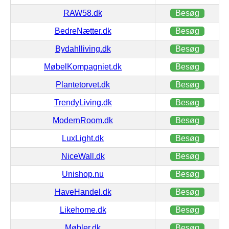
RAW58.dk
Besøg
BedreNætter.dk
Besøg
Bydahlliving.dk
Besøg
MøbelKompagniet.dk
Besøg
Plantetorvet.dk
Besøg
TrendyLiving.dk
Besøg
ModernRoom.dk
Besøg
LuxLight.dk
Besøg
NiceWall.dk
Besøg
Unishop.nu
Besøg
HaveHandel.dk
Besøg
Likehome.dk
Besøg
Møbler.dk
Besøg