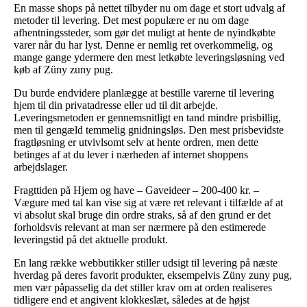
En masse shops på nettet tilbyder nu om dage et stort udvalg af
metoder til levering. Det mest populære er nu om dage
afhentningssteder, som gør det muligt at hente de nyindkøbte
varer når du har lyst. Denne er nemlig ret overkommelig, og
mange gange ydermere den mest letkøbte leveringsløsning ved
køb af Züny zuny pug.
Du burde endvidere planlægge at bestille varerne til levering
hjem til din privatadresse eller ud til dit arbejde.
Leveringsmetoden er gennemsnitligt en tand mindre prisbillig,
men til gengæld temmelig gnidningsløs. Den mest prisbevidste
fragtløsning er utvivlsomt selv at hente ordren, men dette
betinges af at du lever i nærheden af internet shoppens
arbejdslager.
Fragttiden på Hjem og have – Gaveideer – 200-400 kr. –
Vægure med tal kan vise sig at være ret relevant i tilfælde af at
vi absolut skal bruge din ordre straks, så af den grund er det
forholdsvis relevant at man ser nærmere på den estimerede
leveringstid på det aktuelle produkt.
En lang række webbutikker stiller udsigt til levering på næste
hverdag på deres favorit produkter, eksempelvis Züny zuny pug,
men vær påpasselig da det stiller krav om at orden realiseres
tidligere end et angivent klokkeslæt, således at de højst