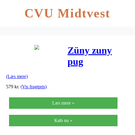
CVU Midtvest
Züny zuny
pug
(Læs mere)
579
kr.
(Vis fragtpris)
Læs mere »
Køb nu »