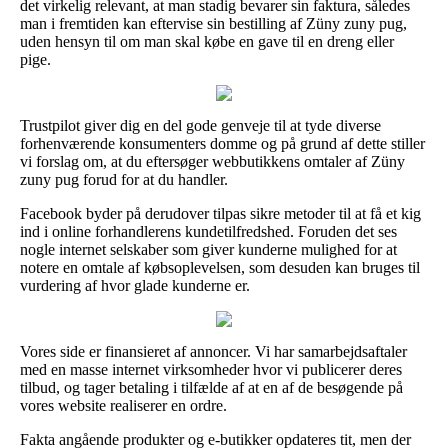
det virkelig relevant, at man stadig bevarer sin faktura, således
man i fremtiden kan eftervise sin bestilling af Züny zuny pug,
uden hensyn til om man skal købe en gave til en dreng eller
pige.
Trustpilot giver dig en del gode genveje til at tyde diverse
forhenværende konsumenters domme og på grund af dette stiller
vi forslag om, at du eftersøger webbutikkens omtaler af Züny
zuny pug forud for at du handler.
Facebook byder på derudover tilpas sikre metoder til at få et kig
ind i online forhandlerens kundetilfredshed. Foruden det ses
nogle internet selskaber som giver kunderne mulighed for at
notere en omtale af købsoplevelsen, som desuden kan bruges til
vurdering af hvor glade kunderne er.
Vores side er finansieret af annoncer. Vi har samarbejdsaftaler
med en masse internet virksomheder hvor vi publicerer deres
tilbud, og tager betaling i tilfælde af at en af de besøgende på
vores website realiserer en ordre.
Fakta angående produkter og e-butikker opdateres tit, men der