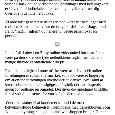
viser en falsk online virksomhed. Bestillinger med betalingskort
er i hvert fald indbefattet af en vedtægt, hvilket værner dig
overfor snydagtige netbutikker.
Vi anbefaler generelt bestillinger med kort eller betalinger med
mobilen. Som alternativ bør du drage fordel af et afdragstilbud
fra fx ViaBill, såfremt du hellere vil betale prisen over en
periode.
Inden folk køber i en Züny online virksomhed bør man for at
være på den sikre side tyde netbutikkens regler, men det er i
mange tilfælde et omfattende arbejde.
En anden mulighed kunne måske være at se hvorvidt online
forretningen er støttet af e-mærket, som bør være et fingerpeg
om at online forretningen overholder de danske love, samt at
internet butikken ofte besigtiges af fagfolk der har ekspertise
inden for reglerne på området. Det giver dig anledning til støtte,
for så vidt du udsættes for vanskeligheder med dit køb.
Ydermere støtter vi at kunden er sat ind i de mest
betydningsfulde betingelser i forbindelse med transaktionen, som
fx den ombytningsrettighed online webshoppen bruger. Her er