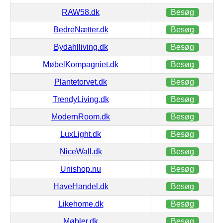
RAW58.dk
Besøg
BedreNætter.dk
Besøg
Bydahlliving.dk
Besøg
MøbelKompagniet.dk
Besøg
Plantetorvet.dk
Besøg
TrendyLiving.dk
Besøg
ModernRoom.dk
Besøg
LuxLight.dk
Besøg
NiceWall.dk
Besøg
Unishop.nu
Besøg
HaveHandel.dk
Besøg
Likehome.dk
Besøg
Møbler.dk
Besøg