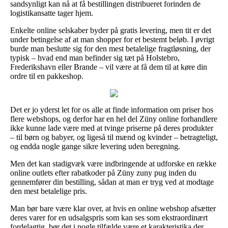
sandsynligt kan nå at få bestillingen distribueret forinden de
logistikansatte tager hjem.
Enkelte online selskaber byder på gratis levering, men tit er det
under betingelse af at man shopper for et bestemt beløb. I øvrigt
burde man beslutte sig for den mest betalelige fragtløsning, der
typisk – hvad end man befinder sig tæt på Holstebro,
Frederikshavn eller Brande – vil være at få dem til at køre din
ordre til en pakkeshop.
Det er jo yderst let for os alle at finde information om priser hos
flere webshops, og derfor har en hel del Züny online forhandlere
ikke kunne lade være med at tvinge priserne på deres produkter
– til børn og babyer, og ligeså til mænd og kvinder – betragteligt,
og endda nogle gange sikre levering uden beregning.
Men det kan stadigvæk være indbringende at udforske en række
online outlets efter rabatkoder på Züny zuny pug inden du
gennemfører din bestilling, sådan at man er tryg ved at modtage
den mest betalelige pris.
Man bør bare være klar over, at hvis en online webshop afsætter
deres varer for en udsalgspris som kan ses som ekstraordinært
fordelagtig, bør det i nogle tilfælde være et karakteristika der