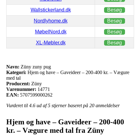
Wallstickerland.dk
Besøg
Nordlyhome.dk
Besøg
MøbelNord.dk
Besøg
XL-Møbler.dk
Besøg
Navn:
Züny zuny pug
Kategori:
Hjem og have – Gaveideer – 200-400 kr. – Vægure
med tal
Producent:
Züny
Varenummer:
14771
EAN:
5707599000262
Vurderet til
4.6
ud af 5 stjerner baseret på
20
anmeldelser
Hjem og have – Gaveideer – 200-400
kr. – Vægure med tal fra Züny