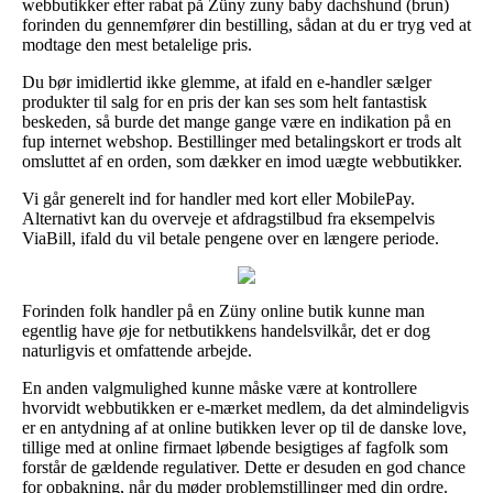
webbutikker efter rabat på Züny zuny baby dachshund (brun)
forinden du gennemfører din bestilling, sådan at du er tryg ved at
modtage den mest betalelige pris.
Du bør imidlertid ikke glemme, at ifald en e-handler sælger
produkter til salg for en pris der kan ses som helt fantastisk
beskeden, så burde det mange gange være en indikation på en
fup internet webshop. Bestillinger med betalingskort er trods alt
omsluttet af en orden, som dækker en imod uægte webbutikker.
Vi går generelt ind for handler med kort eller MobilePay.
Alternativt kan du overveje et afdragstilbud fra eksempelvis
ViaBill, ifald du vil betale pengene over en længere periode.
Forinden folk handler på en Züny online butik kunne man
egentlig have øje for netbutikkens handelsvilkår, det er dog
naturligvis et omfattende arbejde.
En anden valgmulighed kunne måske være at kontrollere
hvorvidt webbutikken er e-mærket medlem, da det almindeligvis
er en antydning af at online butikken lever op til de danske love,
tillige med at online firmaet løbende besigtiges af fagfolk som
forstår de gældende regulativer. Dette er desuden en god chance
for opbakning, når du møder problemstillinger med din ordre.