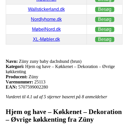
Wallstickerland.dk
Besøg
Nordlyhome.dk
Besøg
MøbelNord.dk
Besøg
XL-Møbler.dk
Besøg
Navn:
Züny zuny baby dachshund (brun)
Kategori:
Hjem og have – Køkkenet – Dekoration – Øvrige
køkkenting
Producent:
Züny
Varenummer:
25113
EAN:
5707599002280
Vurderet til
4.1
ud af 5 stjerner baseret på
8
anmeldelser
Hjem og have – Køkkenet – Dekoration
– Øvrige køkkenting fra Züny