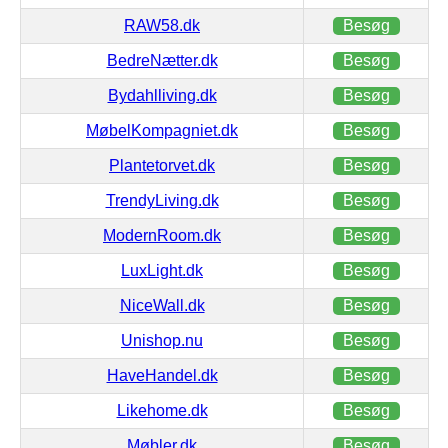
RAW58.dk
Besøg
BedreNætter.dk
Besøg
Bydahlliving.dk
Besøg
MøbelKompagniet.dk
Besøg
Plantetorvet.dk
Besøg
TrendyLiving.dk
Besøg
ModernRoom.dk
Besøg
LuxLight.dk
Besøg
NiceWall.dk
Besøg
Unishop.nu
Besøg
HaveHandel.dk
Besøg
Likehome.dk
Besøg
Møbler.dk
Besøg