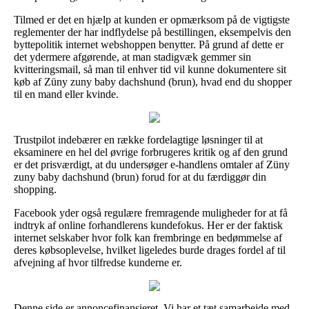
Tilmed er det en hjælp at kunden er opmærksom på de vigtigste
reglementer der har indflydelse på bestillingen, eksempelvis den
byttepolitik internet webshoppen benytter. På grund af dette er
det ydermere afgørende, at man stadigvæk gemmer sin
kvitteringsmail, så man til enhver tid vil kunne dokumentere sit
køb af Züny zuny baby dachshund (brun), hvad end du shopper
til en mand eller kvinde.
Trustpilot indebærer en række fordelagtige løsninger til at
eksaminere en hel del øvrige forbrugeres kritik og af den grund
er det prisværdigt, at du undersøger e-handlens omtaler af Züny
zuny baby dachshund (brun) forud for at du færdiggør din
shopping.
Facebook yder også regulære fremragende muligheder for at få
indtryk af online forhandlerens kundefokus. Her er der faktisk
internet selskaber hvor folk kan frembringe en bedømmelse af
deres købsoplevelse, hvilket ligeledes burde drages fordel af til
afvejning af hvor tilfredse kunderne er.
Denne side er annoncefinansieret. Vi har et tæt samarbejde med