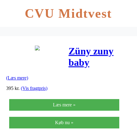
CVU Midtvest
Züny zuny
baby
dachshund
(Læs mere)
(brun)
395
kr.
(Vis fragtpris)
Læs mere »
Køb nu »