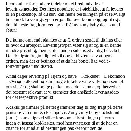
Flere online forhandlere tildeler nu et bredt udvalg af
leveringsmetoder. Det mest populære er i øjeblikket at få leveret
til en pakkeshop, så du selv kan hente bestillingen på et selvvalgt
tidspunkt. Leveringstypen er jo ultra overkommelig, og tit også
den billigste fragtform ved køb af Züny zuny baby dachshund
(brun).
Du kunne omvendt planlægge at få ordren sendt til dit hus eller
til hvor du arbejder. Leveringstypen viser sig af og til en kende
mindre prisbillig, men på den anden side usædvanlig fleksibel.
Den billigste fragtmulighed vil dog altid være selv at hente
ordren, men det er betinget af at du har bopæl lige ved e-
forretningens tilholdssted.
Antal dages levering på Hjem og have – Køkkenet – Dekoration
– Øvrige køkkenting kan i nogle tilfælde være virkelig essentiel
om vi står og skal bruge pakken med det samme, og herved er
det bestemt relevant at vi gransker den anslåede leveringsdato
for det respektive produkt.
Adskillige firmaer på nettet garanterer dag-til-dag fragt på deres
primære varenumre, eksempelvis Züny zuny baby dachshund
(brun), som alligevel stiller krav om at bestillingen placeres
inden et fastsat klokkeslæt, med hensynstagen til at de har en
chance for at nå at få bestillingen pakket forinden de