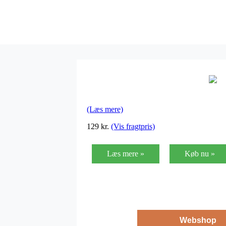
(Læs mere)
129
kr.
(Vis fragtpris)
Læs mere »
Køb nu »
Webshop