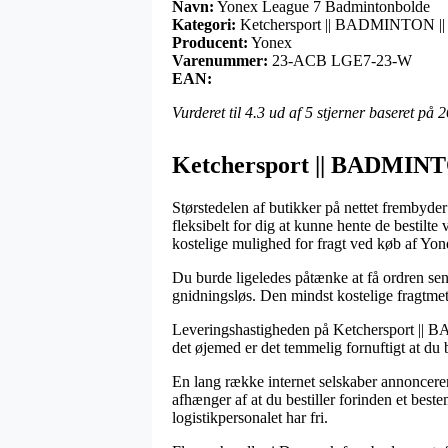
Navn:
Yonex League 7 Badmintonbolde
Kategori:
Ketchersport || BADMINTON ||
Producent:
Yonex
Varenummer:
23-ACB LGE7-23-W
EAN:
Vurderet til
4.3
ud af 5 stjerner baseret på
2
Ketchersport || BADMINTO
Størstedelen af butikker på nettet frembyder
fleksibelt for dig at kunne hente de bestilt
kostelige mulighed for fragt ved køb af Y
Du burde ligeledes påtænke at få ordren send
gnidningsløs. Den mindst kostelige fragtmeto
Leveringshastigheden på Ketchersport || B
det øjemed er det temmelig fornuftigt at du 
En lang række internet selskaber annoncer
afhænger af at du bestiller forinden et beste
logistikpersonalet har fri.