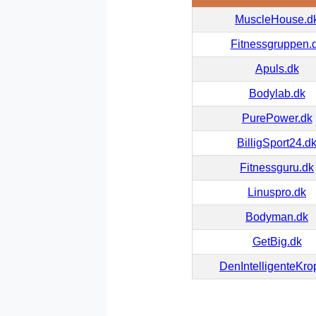
MuscleHouse.d
Fitnessgruppen.
Apuls.dk
Bodylab.dk
PurePower.dk
BilligSport24.d
Fitnessguru.dk
Linuspro.dk
Bodyman.dk
GetBig.dk
DenIntelligenteKro