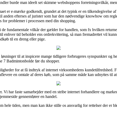
handler burde man ideelt set skimme webshoppens forretningsvilkår, me
maet er e-mærke godkendt, grundet at det typisk er en tilkendegivelse af 
id til anden efterses af jurister som har den nødvendige knowhow om reg
ttes for problemer i processen med din shopping.
nd i de fundamentale vilkår der gælder for handlen, som fx hvilken returne
an til enhver tid beholder ens ordrekvittering, så man fremadrettet vil k
køb til en dreng eller pige.
 løsninger til at inspicere mange tidligere forbrugeres synspunkter og her
 7 Badmintonbolde før du shopper.
ligheder for at få indtryk af internet virksomhedens kundetilfredshed. 
aflevere en omtale af deres køb, som på samme måde kan udnyttes til at t
er. Vi har faste samarbejder med en stribe internet forhandlere og marke
 hjemmeside gennemfører en handel.
hele tiden, men man kan ikke stille os ansvarlig for rettelser der er blev