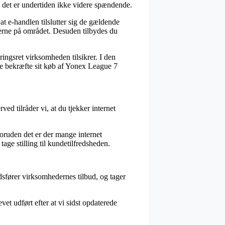
n det er undertiden ikke videre spændende.
at e-handlen tilslutter sig de gældende
lerne på området. Desuden tilbydes du
ringsret virksomheden tilsikrer. I den
unne bekræfte sit køb af Yonex League 7
ved tilråder vi, at du tjekker internet
Foruden det er der mange internet
age stilling til kundetilfredsheden.
dsfører virksomhedernes tilbud, og tager
et udført efter at vi sidst opdaterede