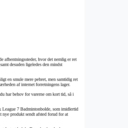
de afhentningssteder, hvor det nemlig er ret
l, samt desuden ligeledes den mindst
nligt en smule mere pebret, men samtidig ret
ærheden af internet forretningens lager.
 har behov for varerne om kort tid, så i
ex League 7 Badmintonbolde, som imidlertid
it nye produkt sendt afsted forud for at