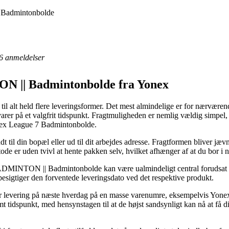
 Badmintonbolde
6
anmeldelser
N || Badmintonbolde fra Yonex
 til alt held flere leveringsformer. Det mest almindelige er for nærværen
e varer på et valgfrit tidspunkt. Fragtmuligheden er nemlig vældig simpe
onex League 7 Badmintonbolde.
t til din bopæl eller ud til dit arbejdes adresse. Fragtformen bliver jæv
de er uden tvivl at hente pakken selv, hvilket afhænger af at du bor i n
ADMINTON || Badmintonbolde kan være ualmindeligt central forudsat du
besigtiger den forventede leveringsdato ved det respektive produkt.
er levering på næste hverdag på en masse varenumre, eksempelvis Yon
mt tidspunkt, med hensynstagen til at de højst sandsynligt kan nå at få d