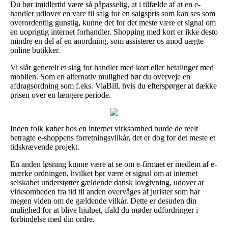
Du bør imidlertid være så påpasselig, at i tilfælde af at en e-
handler udlover en vare til salg for en salgspris som kan ses som
overordentlig gunstig, kunne det for det meste være et signal om
en uoprigtig internet forhandler. Shopping med kort er ikke desto
mindre en del af en anordning, som assisterer os imod uægte
online butikker.
Vi slår generelt et slag for handler med kort eller betalinger med
mobilen. Som en alternativ mulighed bør du overveje en
afdragsordning som f.eks. ViaBill, hvis du efterspørger at dække
prisen over en længere periode.
Inden folk køber hos en internet virksomhed burde de reelt
betragte e-shoppens forretningsvilkår, det er dog for det meste et
tidskrævende projekt.
En anden løsning kunne være at se om e-firmaet er medlem af e-
mærke ordningen, hvilket bør være et signal om at internet
selskabet understøtter gældende dansk lovgivning, udover at
virksomheden fra tid til anden overvåges af jurister som har
megen viden om de gældende vilkår. Dette er desuden din
mulighed for at blive hjulpet, ifald du møder udfordringer i
forbindelse med din ordre.