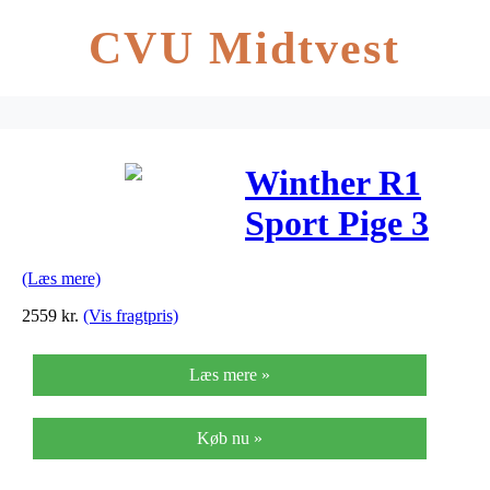
CVU Midtvest
Winther R1
Sport Pige 3
Gear
(Læs mere)
Fodbremse
2559
kr.
(Vis fragtpris)
Blå 20″ – 2019
Læs mere »
Køb nu »