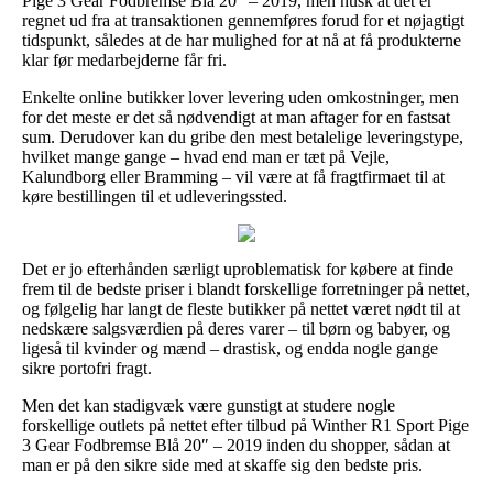
Pige 3 Gear Fodbremse Blå 20″ – 2019, men husk at det er
regnet ud fra at transaktionen gennemføres forud for et nøjagtigt
tidspunkt, således at de har mulighed for at nå at få produkterne
klar før medarbejderne får fri.
Enkelte online butikker lover levering uden omkostninger, men
for det meste er det så nødvendigt at man aftager for en fastsat
sum. Derudover kan du gribe den mest betalelige leveringstype,
hvilket mange gange – hvad end man er tæt på Vejle,
Kalundborg eller Bramming – vil være at få fragtfirmaet til at
køre bestillingen til et udleveringssted.
Det er jo efterhånden særligt uproblematisk for købere at finde
frem til de bedste priser i blandt forskellige forretninger på nettet,
og følgelig har langt de fleste butikker på nettet været nødt til at
nedskære salgsværdien på deres varer – til børn og babyer, og
ligeså til kvinder og mænd – drastisk, og endda nogle gange
sikre portofri fragt.
Men det kan stadigvæk være gunstigt at studere nogle
forskellige outlets på nettet efter tilbud på Winther R1 Sport Pige
3 Gear Fodbremse Blå 20″ – 2019 inden du shopper, sådan at
man er på den sikre side med at skaffe sig den bedste pris.