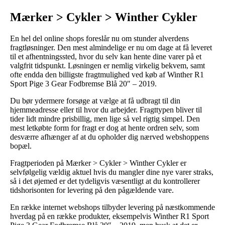
Mærker > Cykler > Winther Cykler
En hel del online shops foreslår nu om stunder alverdens
fragtløsninger. Den mest almindelige er nu om dage at få leveret
til et afhentningssted, hvor du selv kan hente dine varer på et
valgfrit tidspunkt. Løsningen er nemlig virkelig bekvem, samt
ofte endda den billigste fragtmulighed ved køb af Winther R1
Sport Pige 3 Gear Fodbremse Blå 20″ – 2019.
Du bør ydermere forsøge at vælge at få udbragt til din
hjemmeadresse eller til hvor du arbejder. Fragttypen bliver til
tider lidt mindre prisbillig, men lige så vel rigtig simpel. Den
mest letkøbte form for fragt er dog at hente ordren selv, som
desværre afhænger af at du opholder dig nærved webshoppens
bopæl.
Fragtperioden på Mærker > Cykler > Winther Cykler er
selvfølgelig vældig aktuel hvis du mangler dine nye varer straks,
så i det øjemed er det tydeligvis væsentligt at du kontrollerer
tidshorisonten for levering på den pågældende vare.
En række internet webshops tilbyder levering på næstkommende
hverdag på en række produkter, eksempelvis Winther R1 Sport