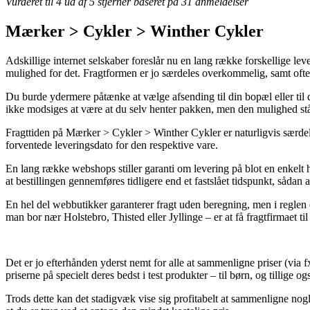
Vurderet til
4
ud af 5 stjerner baseret på
31
anmeldelser
Mærker > Cykler > Winther Cykler
Adskillige internet selskaber foreslår nu en lang række forskellige l
mulighed for det. Fragtformen er jo særdeles overkommelig, samt oft
Du burde ydermere påtænke at vælge afsending til din bopæl eller til 
ikke modsiges at være at du selv henter pakken, men den mulighed stå
Fragttiden på Mærker > Cykler > Winther Cykler er naturligvis særdeles
forventede leveringsdato for den respektive vare.
En lang række webshops stiller garanti om levering på blot en enke
at bestillingen gennemføres tidligere end et fastslået tidspunkt, sådan 
En hel del webbutikker garanterer fragt uden beregning, men i reglen 
man bor nær Holstebro, Thisted eller Jyllinge – er at få fragtfirmaet til
Det er jo efterhånden yderst nemt for alle at sammenligne priser (via fx
priserne på specielt deres bedst i test produkter – til børn, og tillig
Trods dette kan det stadigvæk vise sig profitabelt at sammenligne nog