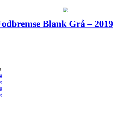
Fodbremse Blank Grå – 2019
k
g
g
g
g