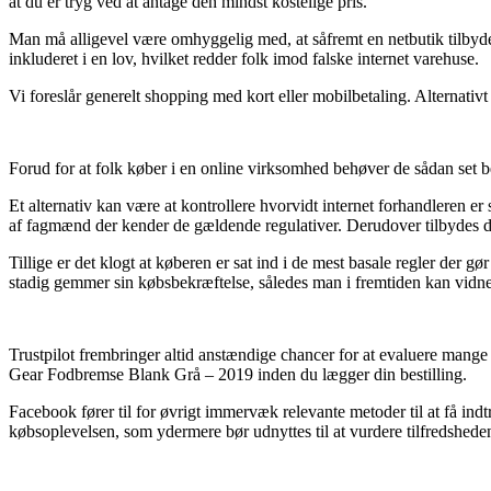
at du er tryg ved at antage den mindst kostelige pris.
Man må alligevel være omhyggelig med, at såfremt en netbutik tilbyder
inkluderet i en lov, hvilket redder folk imod falske internet varehuse.
Vi foreslår generelt shopping med kort eller mobilbetaling. Alternativt 
Forud for at folk køber i en online virksomhed behøver de sådan set be
Et alternativ kan være at kontrollere hvorvidt internet forhandleren er 
af fagmænd der kender de gældende regulativer. Derudover tilbydes du le
Tillige er det klogt at køberen er sat ind i de mest basale regler der gø
stadig gemmer sin købsbekræftelse, således man i fremtiden kan vidn
Trustpilot frembringer altid anstændige chancer for at evaluere mang
Gear Fodbremse Blank Grå – 2019 inden du lægger din bestilling.
Facebook fører til for øvrigt immervæk relevante metoder til at få ind
købsoplevelsen, som ydermere bør udnyttes til at vurdere tilfredshed