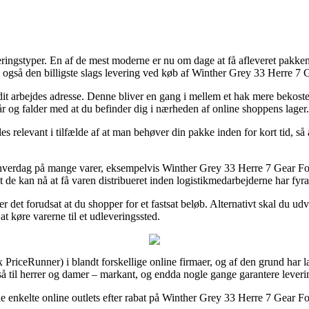
everingstyper. En af de mest moderne er nu om dage at få afleveret pakke
e også den billigste slags levering ved køb af Winther Grey 33 Herre 
dit arbejdes adresse. Denne bliver en gang i mellem et hak mere bekost
r og falder med at du befinder dig i nærheden af online shoppens lager.
 relevant i tilfælde af at man behøver din pakke inden for kort tid, så
lt hverdag på mange varer, eksempelvis Winther Grey 33 Herre 7 Gear
at de kan nå at få varen distribueret inden logistikmedarbejderne har fyra
er det forudsat at du shopper for et fastsat beløb. Alternativt skal du 
 at køre varerne til et udleveringssted.
 PriceRunner) i blandt forskellige online firmaer, og af den grund har lan
e også til herrer og damer – markant, og endda nogle gange garantere lever
le enkelte online outlets efter rabat på Winther Grey 33 Herre 7 Gear 