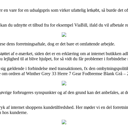
 en vare for en udsalgspris som virker ufattelig letkøbt, så burde det
kan du udnytte et tilbud fra for eksempel ViaBill, ifald du vil afbetale r
se dens forretningsaftale, dog er det bare et omfattende arbejde.
støttet af e-mærket, siden det er en erklæring om at internet butikken ad
jlighed til at blive hjulpet, for så vidt du får problemer i forbindelse 
r sig gældende i forbindelse med transaktionen, fx den ombytningspolitik e
e om ordren af Winther Grey 33 Herre 7 Gear Fodbremse Blank Grå – 20
e øvrige forbrugeres synspunkter og af den grund kan det anbefales, at
tryk af internet shoppens kundetilfredshed. Her møder vi en del forretnin
en hos kunderne.