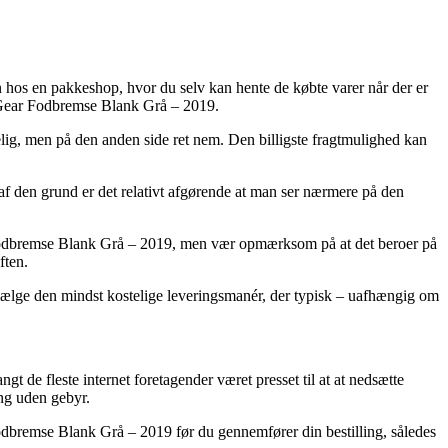
n hos en pakkeshop, hvor du selv kan hente de købte varer når der er
7 Gear Fodbremse Blank Grå – 2019.
elig, men på den anden side ret nem. Den billigste fragtmulighed kan
 af den grund er det relativt afgørende at man ser nærmere på den
 Fodbremse Blank Grå – 2019, men vær opmærksom på at det beroer på
ften.
udvælge den mindst kostelige leveringsmanér, der typisk – uafhængig om
gt de fleste internet foretagender været presset til at at nedsætte
ing uden gebyr.
Fodbremse Blank Grå – 2019 før du gennemfører din bestilling, således