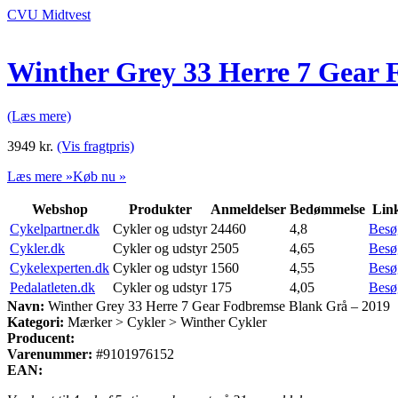
CVU Midtvest
Winther Grey 33 Herre 7 Gear 
(Læs mere)
3949
kr.
(Vis fragtpris)
Læs mere »
Køb nu »
Webshop
Produkter
Anmeldelser
Bedømmelse
Lin
Cykelpartner.dk
Cykler og udstyr
24460
4,8
Besø
Cykler.dk
Cykler og udstyr
2505
4,65
Besø
Cykelexperten.dk
Cykler og udstyr
1560
4,55
Besø
Pedalatleten.dk
Cykler og udstyr
175
4,05
Besø
Navn:
Winther Grey 33 Herre 7 Gear Fodbremse Blank Grå – 2019
Kategori:
Mærker > Cykler > Winther Cykler
Producent:
Varenummer:
#9101976152
EAN: