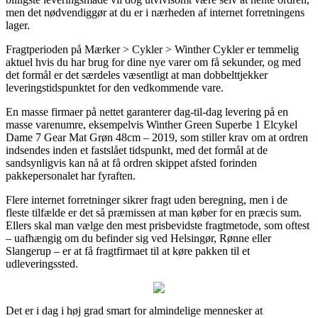
men det nødvendiggør at du er i nærheden af internet forretningens
lager.
Fragtperioden på Mærker > Cykler > Winther Cykler er temmelig
aktuel hvis du har brug for dine nye varer om få sekunder, og med
det formål er det særdeles væsentligt at man dobbelttjekker
leveringstidspunktet for den vedkommende vare.
En masse firmaer på nettet garanterer dag-til-dag levering på en
masse varenumre, eksempelvis Winther Green Superbe 1 Elcykel
Dame 7 Gear Mat Grøn 48cm – 2019, som stiller krav om at ordren
indsendes inden et fastslået tidspunkt, med det formål at de
sandsynligvis kan nå at få ordren skippet afsted forinden
pakkepersonalet har fyraften.
Flere internet forretninger sikrer fragt uden beregning, men i de
fleste tilfælde er det så præmissen at man køber for en præcis sum.
Ellers skal man vælge den mest prisbevidste fragtmetode, som oftest
– uafhængig om du befinder sig ved Helsingør, Rønne eller
Slangerup – er at få fragtfirmaet til at køre pakken til et
udleveringssted.
Det er i dag i høj grad smart for almindelige mennesker at