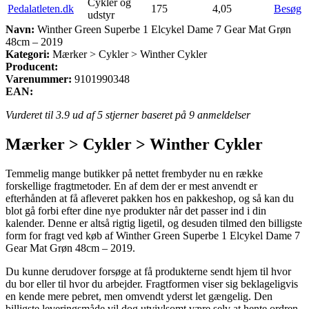
Cykler og
Pedalatleten.dk
175
4,05
Besøg
udstyr
Navn:
Winther Green Superbe 1 Elcykel Dame 7 Gear Mat Grøn
48cm – 2019
Kategori:
Mærker > Cykler > Winther Cykler
Producent:
Varenummer:
9101990348
EAN:
Vurderet til
3.9
ud af 5 stjerner baseret på
9
anmeldelser
Mærker > Cykler > Winther Cykler
Temmelig mange butikker på nettet frembyder nu en række
forskellige fragtmetoder. En af dem der er mest anvendt er
efterhånden at få afleveret pakken hos en pakkeshop, og så kan du
blot gå forbi efter dine nye produkter når det passer ind i din
kalender. Denne er altså rigtig ligetil, og desuden tilmed den billigste
form for fragt ved køb af Winther Green Superbe 1 Elcykel Dame 7
Gear Mat Grøn 48cm – 2019.
Du kunne derudover forsøge at få produkterne sendt hjem til hvor
du bor eller til hvor du arbejder. Fragtformen viser sig beklageligvis
en kende mere pebret, men omvendt yderst let gængelig. Den
billigste leveringsmåde vil dog utvivlsomt være selv at hente ordren,