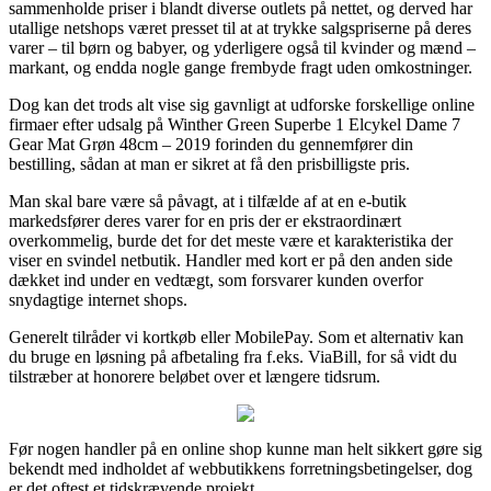
sammenholde priser i blandt diverse outlets på nettet, og derved har
utallige netshops været presset til at at trykke salgspriserne på deres
varer – til børn og babyer, og yderligere også til kvinder og mænd –
markant, og endda nogle gange frembyde fragt uden omkostninger.
Dog kan det trods alt vise sig gavnligt at udforske forskellige online
firmaer efter udsalg på Winther Green Superbe 1 Elcykel Dame 7
Gear Mat Grøn 48cm – 2019 forinden du gennemfører din
bestilling, sådan at man er sikret at få den prisbilligste pris.
Man skal bare være så påvagt, at i tilfælde af at en e-butik
markedsfører deres varer for en pris der er ekstraordinært
overkommelig, burde det for det meste være et karakteristika der
viser en svindel netbutik. Handler med kort er på den anden side
dækket ind under en vedtægt, som forsvarer kunden overfor
snydagtige internet shops.
Generelt tilråder vi kortkøb eller MobilePay. Som et alternativ kan
du bruge en løsning på afbetaling fra f.eks. ViaBill, for så vidt du
tilstræber at honorere beløbet over et længere tidsrum.
Før nogen handler på en online shop kunne man helt sikkert gøre sig
bekendt med indholdet af webbutikkens forretningsbetingelser, dog
er det oftest et tidskrævende projekt.