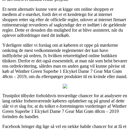
Et nemt alternativ kunne være at kigge om online shoppen er
medlem af e-mærket, fordi det er et kendetegn for at internet
shoppen retter sig efter de officielle regler, udover at internet firmaet
rutinemæssigt revurderes af sagkyndige der er indført i de gældende
regler. Dette er desuden din mulighed for at blive assisteret, når du
oplever udfordringer med dit indkøb.
Yderligere stiller vi forslag om at køberen er oppe på mærkerne
omkring de mest vedkommende reglementer der kan have
indflydelse på ordren, fx hvilken returrettighed online butikken
tilsikrer. Derfor er det også essesentielt, at man når som helst bevarer
ens ordrekvittering, således man en anden gang vil kunne påvise sit
køb af Winther Green Superbe 1 Elcykel Dame 7 Gear Mat Grøn
48cm – 2019, om du efterspørger produkter til en kvinde eller mand.
Trustpilot tilbyder forholdsvis troværdige chancer for at analysere en
lang række forhenværende køberes opfattelser og på grund af dette
slår vi et slag for, at du tolker e-forretningens vurderinger af Winther
Green Superbe 1 Elcykel Dame 7 Gear Mat Grøn 48cm – 2019
forinden du handler.
Facebook bringer dig lige så vel en række habile chancer for at få et