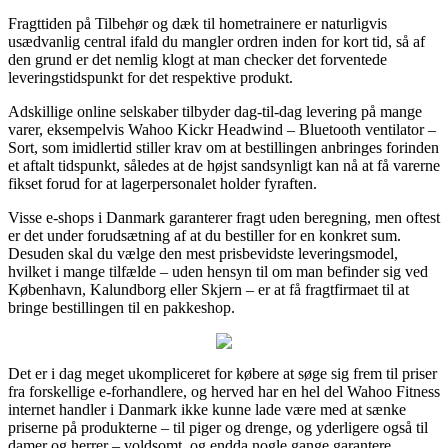
Fragttiden på Tilbehør og dæk til hometrainere er naturligvis
usædvanlig central ifald du mangler ordren inden for kort tid, så af
den grund er det nemlig klogt at man checker det forventede
leveringstidspunkt for det respektive produkt.
Adskillige online selskaber tilbyder dag-til-dag levering på mange
varer, eksempelvis Wahoo Kickr Headwind – Bluetooth ventilator –
Sort, som imidlertid stiller krav om at bestillingen anbringes forinden
et aftalt tidspunkt, således at de højst sandsynligt kan nå at få varerne
fikset forud for at lagerpersonalet holder fyraften.
Visse e-shops i Danmark garanterer fragt uden beregning, men oftest
er det under forudsætning af at du bestiller for en konkret sum.
Desuden skal du vælge den mest prisbevidste leveringsmodel,
hvilket i mange tilfælde – uden hensyn til om man befinder sig ved
København, Kalundborg eller Skjern – er at få fragtfirmaet til at
bringe bestillingen til en pakkeshop.
Det er i dag meget ukompliceret for købere at søge sig frem til priser
fra forskellige e-forhandlere, og herved har en hel del Wahoo Fitness
internet handler i Danmark ikke kunne lade være med at sænke
priserne på produkterne – til piger og drenge, og yderligere også til
damer og herrer – voldsomt, og endda nogle gange garantere