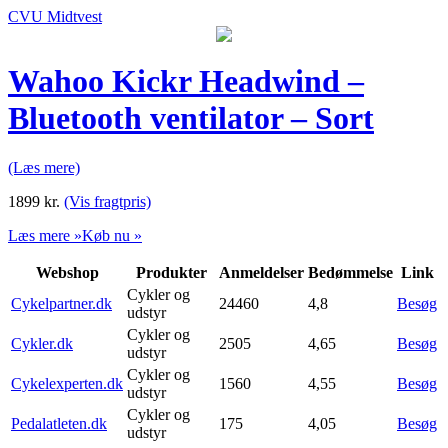
CVU Midtvest
Wahoo Kickr Headwind –
Bluetooth ventilator – Sort
(Læs mere)
1899
kr.
(Vis fragtpris)
Læs mere »
Køb nu »
Webshop
Produkter
Anmeldelser
Bedømmelse
Link
Cykler og
Cykelpartner.dk
24460
4,8
Besøg
udstyr
Cykler og
Cykler.dk
2505
4,65
Besøg
udstyr
Cykler og
Cykelexperten.dk
1560
4,55
Besøg
udstyr
Cykler og
Pedalatleten.dk
175
4,05
Besøg
udstyr