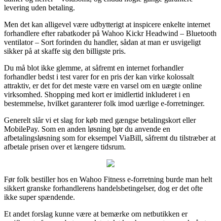
levering uden betaling.
Men det kan alligevel være udbytterigt at inspicere enkelte internet
forhandlere efter rabatkoder på Wahoo Kickr Headwind – Bluetooth
ventilator – Sort forinden du handler, sådan at man er usvigeligt
sikker på at skaffe sig den billigste pris.
Du må blot ikke glemme, at såfremt en internet forhandler
forhandler bedst i test varer for en pris der kan virke kolossalt
attraktiv, er det for det meste være en varsel om en uægte online
virksomhed. Shopping med kort er imidlertid inkluderet i en
bestemmelse, hvilket garanterer folk imod uærlige e-forretninger.
Generelt slår vi et slag for køb med gængse betalingskort eller
MobilePay. Som en anden løsning bør du anvende en
afbetalingsløsning som for eksempel ViaBill, såfremt du tilstræber at
afbetale prisen over et længere tidsrum.
Før folk bestiller hos en Wahoo Fitness e-forretning burde man helt
sikkert granske forhandlerens handelsbetingelser, dog er det ofte
ikke super spændende.
Et andet forslag kunne være at bemærke om netbutikken er