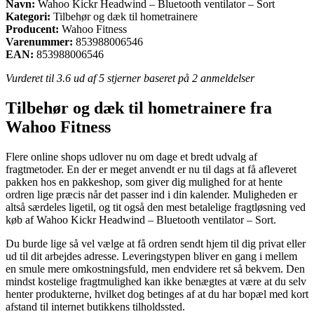
Navn:
Wahoo Kickr Headwind – Bluetooth ventilator – Sort
Kategori:
Tilbehør og dæk til hometrainere
Producent:
Wahoo Fitness
Varenummer:
853988006546
EAN:
853988006546
Vurderet til
3.6
ud af 5 stjerner baseret på
2
anmeldelser
Tilbehør og dæk til hometrainere fra
Wahoo Fitness
Flere online shops udlover nu om dage et bredt udvalg af
fragtmetoder. En der er meget anvendt er nu til dags at få afleveret
pakken hos en pakkeshop, som giver dig mulighed for at hente
ordren lige præcis når det passer ind i din kalender. Muligheden er
altså særdeles ligetil, og tit også den mest betalelige fragtløsning ved
køb af Wahoo Kickr Headwind – Bluetooth ventilator – Sort.
Du burde lige så vel vælge at få ordren sendt hjem til dig privat eller
ud til dit arbejdes adresse. Leveringstypen bliver en gang i mellem
en smule mere omkostningsfuld, men endvidere ret så bekvem. Den
mindst kostelige fragtmulighed kan ikke benægtes at være at du selv
henter produkterne, hvilket dog betinges af at du har bopæl med kort
afstand til internet butikkens tilholdssted.