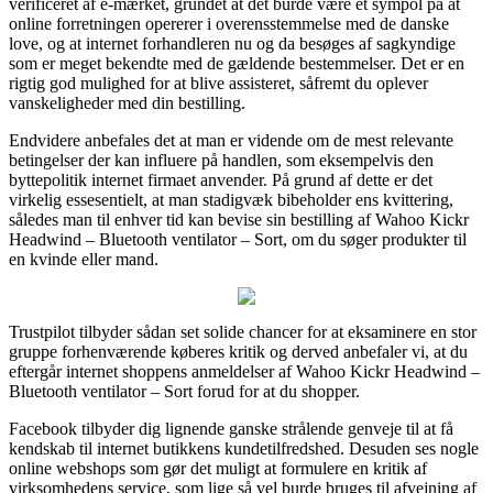
verificeret af e-mærket, grundet at det burde være et sympol på at
online forretningen opererer i overensstemmelse med de danske
love, og at internet forhandleren nu og da besøges af sagkyndige
som er meget bekendte med de gældende bestemmelser. Det er en
rigtig god mulighed for at blive assisteret, såfremt du oplever
vanskeligheder med din bestilling.
Endvidere anbefales det at man er vidende om de mest relevante
betingelser der kan influere på handlen, som eksempelvis den
byttepolitik internet firmaet anvender. På grund af dette er det
virkelig essesentielt, at man stadigvæk bibeholder ens kvittering,
således man til enhver tid kan bevise sin bestilling af Wahoo Kickr
Headwind – Bluetooth ventilator – Sort, om du søger produkter til
en kvinde eller mand.
Trustpilot tilbyder sådan set solide chancer for at eksaminere en stor
gruppe forhenværende køberes kritik og derved anbefaler vi, at du
eftergår internet shoppens anmeldelser af Wahoo Kickr Headwind –
Bluetooth ventilator – Sort forud for at du shopper.
Facebook tilbyder dig lignende ganske strålende genveje til at få
kendskab til internet butikkens kundetilfredshed. Desuden ses nogle
online webshops som gør det muligt at formulere en kritik af
virksomhedens service, som lige så vel burde bruges til afvejning af