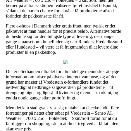
All Weather – 700 x 25c – Foldedæk – Skin/Sort, men det
beroer på at transaktionen realiseres før et fastslået tidspunkt,
sådan at de har en chance for at nå at få produkterne afsted
forinden de pakkeansatte får fri.
Flere e-shops i Danmark yder gratis fragt, men typisk er det
påkrævet at man handler for et præcist beløb. Alternativt burde
du beslutte sig for den billigste type af levering, der mange
gange – uanset om du befinder sig nær Randers, Frederikssund
eller Hundested – vil være at få fragtmanden til at levere dine
produkter til en pakkeshop.
Det er efterhånden ultra let for almindelige mennesker at søge
information om priser på diverse internet varehuse, og af den
grund har masser af Vredestein e-forhandlere fundet det
nødvendigt at nedbringe salgsværdien på produkterne – til
drenge og piger, og ligeså til kvinder og mænd – markant, og
endda nogle gange sikre portofri fragt.
Men det kan stadigvæk vise sig rentabelt at checke indtil flere
forretninger på nettet efter rabat på Vredestein – Senso All
Weather – 700 x 25c – Foldedæk – Skin/Sort forud for at du
færdiggør din shopping, sådan at du er tryg ved at få fat i den
skarpeste pris.