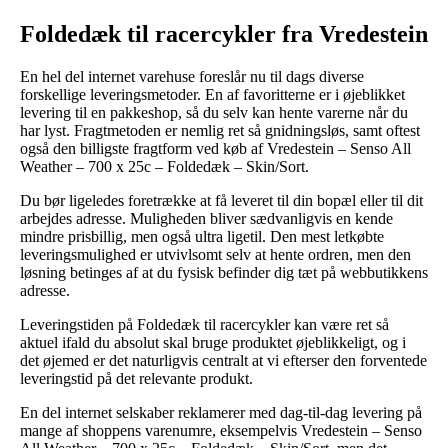
Foldedæk til racercykler fra Vredestein
En hel del internet varehuse foreslår nu til dags diverse
forskellige leveringsmetoder. En af favoritterne er i øjeblikket
levering til en pakkeshop, så du selv kan hente varerne når du
har lyst. Fragtmetoden er nemlig ret så gnidningsløs, samt oftest
også den billigste fragtform ved køb af Vredestein – Senso All
Weather – 700 x 25c – Foldedæk – Skin/Sort.
Du bør ligeledes foretrække at få leveret til din bopæl eller til dit
arbejdes adresse. Muligheden bliver sædvanligvis en kende
mindre prisbillig, men også ultra ligetil. Den mest letkøbte
leveringsmulighed er utvivlsomt selv at hente ordren, men den
løsning betinges af at du fysisk befinder dig tæt på webbutikkens
adresse.
Leveringstiden på Foldedæk til racercykler kan være ret så
aktuel ifald du absolut skal bruge produktet øjeblikkeligt, og i
det øjemed er det naturligvis centralt at vi efterser den forventede
leveringstid på det relevante produkt.
En del internet selskaber reklamerer med dag-til-dag levering på
mange af shoppens varenumre, eksempelvis Vredestein – Senso