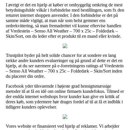
I øvrigt er det en hjælp at køber er omhyggelig omkring de mest
betydningsfulde vilkår i forbindelse med bestillingen, som fx den
returret internet shoppen anvender. I den forbindelse er det på
samme måde vigtigt, at man når som helst gemmer ens
ordrekvittering, så man fremadrettet vil kunne eftervise handlen
af Vredestein – Senso All Weather – 700 x 25c – Foldedæk –
Skin/Sort, om du leder efter et produkt til en mand eller kvinde.
Trustpilot byder på helt solide chancer for at sondere en lang
række andre kunders evalueringer og på grund af dette er det en
hjælp, at du ser nærmere på e-forretningens ratings af Vredestein
– Senso All Weather – 700 x 25c – Foldedæk – Skin/Sort inden
du placerer din ordre.
Facebook yder tilsvarende i højeste grad hensigtsmæssige
metoder til at få en idé om online firmaets kundefokus. Tilmed er
der endda internet webshops hvor kunder kan give en kritik af
deres køb, som ydermere bør drages fordel af til at få et indblik i
tidligere kunders oplevelser.
Vores website er finansieret ved hjælp af reklamer. Vi arbejder