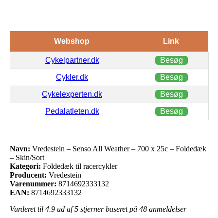
Webshop
Link
Cykelpartner.dk
Besøg
Cykler.dk
Besøg
Cykelexperten.dk
Besøg
Pedalatleten.dk
Besøg
Navn:
Vredestein – Senso All Weather – 700 x 25c – Foldedæk
– Skin/Sort
Kategori:
Foldedæk til racercykler
Producent:
Vredestein
Varenummer:
8714692333132
EAN:
8714692333132
Vurderet til
4.9
ud af 5 stjerner baseret på
48
anmeldelser