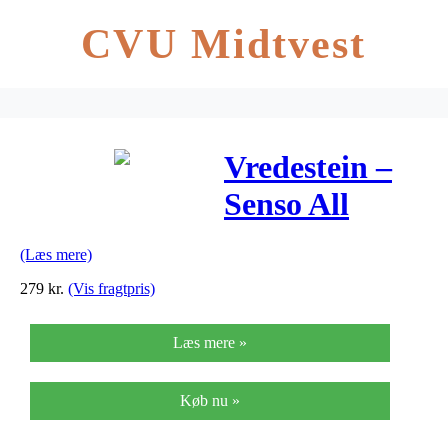
CVU Midtvest
Vredestein –
Senso All
Weather – 700
(Læs mere)
x 25c –
279
kr.
(Vis fragtpris)
Foldedæk –
Læs mere »
Skin/Sort
Køb nu »