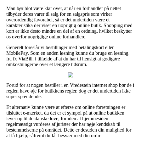
Man bør blot være klar over, at når en forhandler på nettet
tilbyder deres varer til salg for en salgspris som virker
overordentlig favorabel, så er det undertiden være et
karakteristika der viser en uoprigtig online butik. Shopping med
kort er ikke desto mindre en del af en ordning, hvilket beskytter
os overfor uoprigtige online forhandlere.
Generelt foreslår vi bestillinger med betalingskort eller
MobilePay. Som en anden løsning kunne du bruge en løsning
fra fx ViaBill, i tilfælde af at du har til hensigt at godtgøre
omkostningerne over et længere tidsrum.
Forud for at nogen bestiller i en Vredestein internet shop bør de i
reglen have øje for butikkens regler, dog er det undertiden ikke
super spændende.
Et alternativ kunne være at efterse om online forretningen er
tilsluttet e-mærket, da det er et sympol på at online butikken
lever op til de danske love, foruden at hjemmesiden
regelmæssigt vurderes af jurister der har nøje kendskab til
bestemmelserne på området. Dette er desuden din mulighed for
at få hjælp, såfremt du får besvær med din ordre.