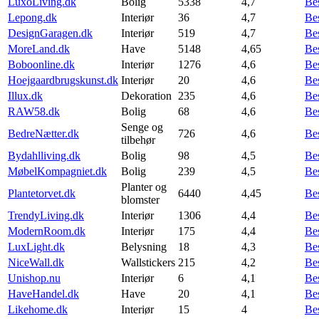
LuxoLiving.dk
Bolig
5338
4,7
Be
Lepong.dk
Interiør
36
4,7
Be
DesignGaragen.dk
Interiør
519
4,7
Be
MoreLand.dk
Have
5148
4,65
Be
Boboonline.dk
Interiør
1276
4,6
Be
Hoejgaardbrugskunst.dk
Interiør
20
4,6
Be
Illux.dk
Dekoration
235
4,6
Be
RAW58.dk
Bolig
68
4,6
Be
Senge og
BedreNætter.dk
726
4,6
Be
tilbehør
Bydahlliving.dk
Bolig
98
4,5
Be
MøbelKompagniet.dk
Bolig
239
4,5
Be
Planter og
Plantetorvet.dk
6440
4,45
Be
blomster
TrendyLiving.dk
Interiør
1306
4,4
Be
ModernRoom.dk
Interiør
175
4,4
Be
LuxLight.dk
Belysning
18
4,3
Be
NiceWall.dk
Wallstickers
215
4,2
Be
Unishop.nu
Interiør
6
4,1
Be
HaveHandel.dk
Have
20
4,1
Be
Likehome.dk
Interiør
15
4
Be