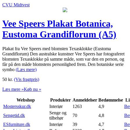
CVU Midtvest
Vee Speers Plakat Botanica,
Eustoma Grandiflorum (A5)
Plakat fra Vee Speers med blomsten Texasklokke (Eustoma
Grandiflorum) Den australske kunstner Vee Speers har fotograferet
blomsten Texasklokke på samme måde, som var den en person, og
får på den måde blomstens personlighed frem. Den botaniske serie
symbo
(Læs mere)
50
kr.
(Vis fragtpris)
Læs mere »
Køb nu »
Webshop
Produkter
Anmeldelser
Bedømmelse
Li
Mostersskur.dk
Interiør
1263
4,9
Be
Senge og
Sengetid.dk
70
4,8
Be
tilbehør
ESfurniture.dk
Interiør
39
4,7
Be