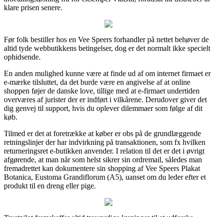
klare prisen senere.
Før folk bestiller hos en Vee Speers forhandler på nettet behøver de
altid tyde webbutikkens betingelser, dog er det normalt ikke specielt
ophidsende.
En anden mulighed kunne være at finde ud af om internet firmaet er
e-mærke tilsluttet, da det burde være en angivelse af at online
shoppen føjer de danske love, tillige med at e-firmaet undertiden
overværes af jurister der er indført i vilkårene. Derudover giver det
dig genvej til support, hvis du oplever dilemmaer som følge af dit
køb.
Tilmed er det at foretrække at køber er obs på de grundlæggende
retningslinjer der har indvirkning på transaktionen, som fx hvilken
returneringsret e-butikken anvender. I relation til det er det i øvrigt
afgørende, at man når som helst sikrer sin ordremail, således man
fremadrettet kan dokumentere sin shopping af Vee Speers Plakat
Botanica, Eustoma Grandiflorum (A5), uanset om du leder efter et
produkt til en dreng eller pige.