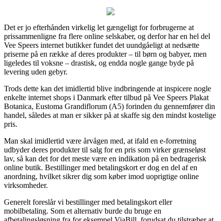
Det er jo efterhånden virkelig let gængeligt for forbrugerne at
prissammenligne fra flere online selskaber, og derfor har en hel del
Vee Speers internet butikker fundet det uundgåeligt at nedsætte
priserne på en række af deres produkter – til børn og babyer, men
ligeledes til voksne – drastisk, og endda nogle gange byde på
levering uden gebyr.
Trods dette kan det imidlertid blive indbringende at inspicere nogle
enkelte internet shops i Danmark efter tilbud på Vee Speers Plakat
Botanica, Eustoma Grandiflorum (A5) forinden du gennemfører din
handel, således at man er sikker på at skaffe sig den mindst kostelige
pris.
Man skal imidlertid være årvågen med, at ifald en e-forretning
udbyder deres produkter til salg for en pris som virker grænseløst
lav, så kan det for det meste være en indikation på en bedragerisk
online butik. Bestillinger med betalingskort er dog en del af en
anordning, hvilket sikrer dig som køber imod uoprigtige online
virksomheder.
Generelt foreslår vi bestillinger med betalingskort eller
mobilbetaling. Som et alternativ burde du bruge en
afbetalingsløsning fra for eksempel ViaBill, forudsat du tilstræber at