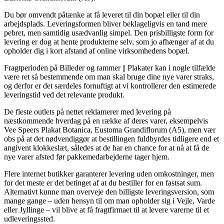
Du bør omvendt påtænke at få leveret til din bopæl eller til din
arbejdsplads. Leveringsformen bliver beklageligvis en tand mere
pebret, men samtidig usædvanlig simpel. Den prisbilligste form for
levering er dog at hente produkterne selv, som jo afhænger af at du
opholder dig i kort afstand af online virksomhedens bopæl.
Fragtperioden på Billeder og rammer || Plakater kan i nogle tilfælde
være ret så bestemmende om man skal bruge dine nye varer straks,
og derfor er det særdeles fornuftigt at vi kontrollerer den estimerede
leveringstid ved det relevante produkt.
De fleste outlets på nettet reklamerer med levering på
næstkommende hverdag på en række af deres varer, eksempelvis
Vee Speers Plakat Botanica, Eustoma Grandiflorum (A5), men vær
obs på at det nødvendiggør at bestillingen fuldbyrdes tidligere end et
angivent klokkeslæt, således at de har en chance for at nå at få de
nye varer afsted før pakkemedarbejderne tager hjem.
Flere internet butikker garanterer levering uden omkostninger, men
for det meste er det betinget af at du bestiller for en fastsat sum.
Alternativt kunne man overveje den billigste leveringsversion, som
mange gange – uden hensyn til om man opholder sig i Vejle, Varde
eller Jyllinge – vil blive at få fragtfirmaet til at levere varerne til et
udleveringssted.