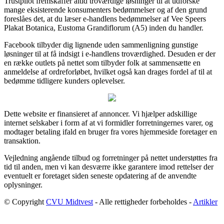
Trustpilot fremskaffer altid troværdige løsninger til at udforske
mange eksisterende konsumenters bedømmelser og af den grund
foreslåes det, at du læser e-handlens bedømmelser af Vee Speers
Plakat Botanica, Eustoma Grandiflorum (A5) inden du handler.
Facebook tilbyder dig lignende uden sammenligning gunstige
løsninger til at få indsigt i e-handlens troværdighed. Desuden er der
en række outlets på nettet som tilbyder folk at sammensætte en
anmeldelse af ordreforløbet, hvilket også kan drages fordel af til at
bedømme tidligere kunders oplevelser.
Dette website er finansieret af annoncer. Vi hjælper adskillige
internet selskaber i form af at vi formidler forretningernes varer, og
modtager betaling ifald en bruger fra vores hjemmeside foretager en
transaktion.
Vejledning angående tilbud og forretninger på nettet understøttes fra
tid til anden, men vi kan desværre ikke garantere imod rettelser der
eventuelt er foretaget siden seneste opdatering af de anvendte
oplysninger.
© Copyright
CVU Midtvest
- Alle rettigheder forbeholdes -
Artikler