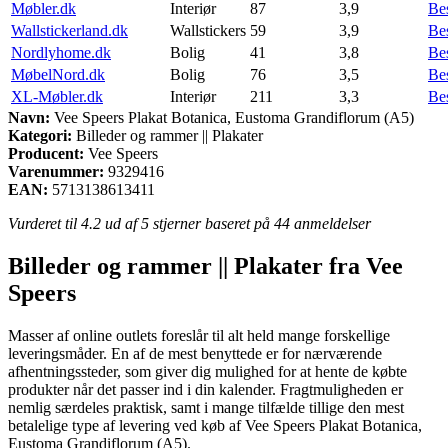
Møbler.dk
Interiør
87
3,9
Be
Wallstickerland.dk
Wallstickers
59
3,9
Be
Nordlyhome.dk
Bolig
41
3,8
Be
MøbelNord.dk
Bolig
76
3,5
Be
XL-Møbler.dk
Interiør
211
3,3
Be
Navn:
Vee Speers Plakat Botanica, Eustoma Grandiflorum (A5)
Kategori:
Billeder og rammer || Plakater
Producent:
Vee Speers
Varenummer:
9329416
EAN:
5713138613411
Vurderet til
4.2
ud af 5 stjerner baseret på
44
anmeldelser
Billeder og rammer || Plakater fra Vee
Speers
Masser af online outlets foreslår til alt held mange forskellige
leveringsmåder. En af de mest benyttede er for nærværende
afhentningssteder, som giver dig mulighed for at hente de købte
produkter når det passer ind i din kalender. Fragtmuligheden er
nemlig særdeles praktisk, samt i mange tilfælde tillige den mest
betalelige type af levering ved køb af Vee Speers Plakat Botanica,
Eustoma Grandiflorum (A5).