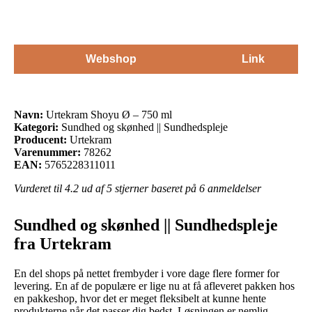
Webshop
Link
Navn:
Urtekram Shoyu Ø – 750 ml
Kategori:
Sundhed og skønhed || Sundhedspleje
Producent:
Urtekram
Varenummer:
78262
EAN:
5765228311011
Vurderet til
4.2
ud af 5 stjerner baseret på
6
anmeldelser
Sundhed og skønhed || Sundhedspleje
fra Urtekram
En del shops på nettet frembyder i vore dage flere former for
levering. En af de populære er lige nu at få afleveret pakken hos
en pakkeshop, hvor det er meget fleksibelt at kunne hente
produkterne når det passer dig bedst. Løsningen er nemlig