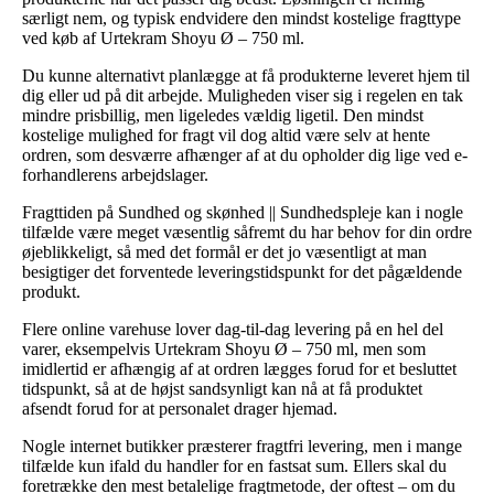
særligt nem, og typisk endvidere den mindst kostelige fragttype
ved køb af Urtekram Shoyu Ø – 750 ml.
Du kunne alternativt planlægge at få produkterne leveret hjem til
dig eller ud på dit arbejde. Muligheden viser sig i regelen en tak
mindre prisbillig, men ligeledes vældig ligetil. Den mindst
kostelige mulighed for fragt vil dog altid være selv at hente
ordren, som desværre afhænger af at du opholder dig lige ved e-
forhandlerens arbejdslager.
Fragttiden på Sundhed og skønhed || Sundhedspleje kan i nogle
tilfælde være meget væsentlig såfremt du har behov for din ordre
øjeblikkeligt, så med det formål er det jo væsentligt at man
besigtiger det forventede leveringstidspunkt for det pågældende
produkt.
Flere online varehuse lover dag-til-dag levering på en hel del
varer, eksempelvis Urtekram Shoyu Ø – 750 ml, men som
imidlertid er afhængig af at ordren lægges forud for et besluttet
tidspunkt, så at de højst sandsynligt kan nå at få produktet
afsendt forud for at personalet drager hjemad.
Nogle internet butikker præsterer fragtfri levering, men i mange
tilfælde kun ifald du handler for en fastsat sum. Ellers skal du
foretrække den mest betalelige fragtmetode, der oftest – om du