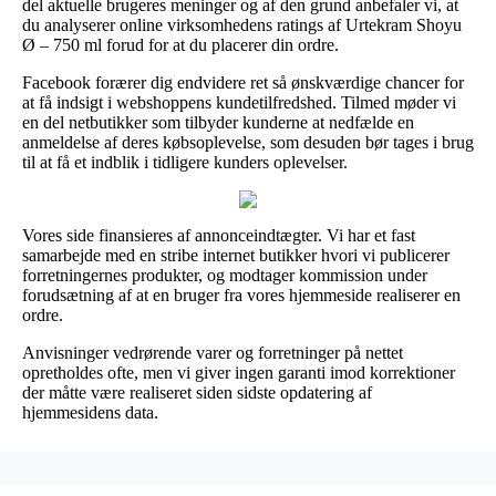
del aktuelle brugeres meninger og af den grund anbefaler vi, at
du analyserer online virksomhedens ratings af Urtekram Shoyu
Ø – 750 ml forud for at du placerer din ordre.
Facebook forærer dig endvidere ret så ønskværdige chancer for
at få indsigt i webshoppens kundetilfredshed. Tilmed møder vi
en del netbutikker som tilbyder kunderne at nedfælde en
anmeldelse af deres købsoplevelse, som desuden bør tages i brug
til at få et indblik i tidligere kunders oplevelser.
Vores side finansieres af annonceindtægter. Vi har et fast
samarbejde med en stribe internet butikker hvori vi publicerer
forretningernes produkter, og modtager kommission under
forudsætning af at en bruger fra vores hjemmeside realiserer en
ordre.
Anvisninger vedrørende varer og forretninger på nettet
opretholdes ofte, men vi giver ingen garanti imod korrektioner
der måtte være realiseret siden sidste opdatering af
hjemmesidens data.