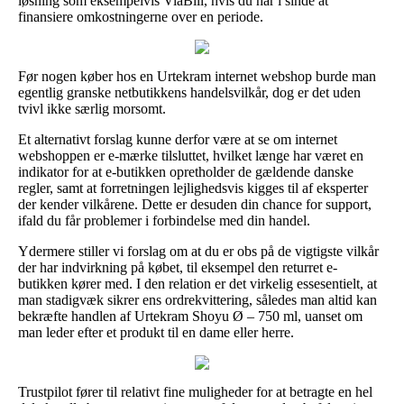
løsning som eksempelvis ViaBill, hvis du har i sinde at
finansiere omkostningerne over en periode.
Før nogen køber hos en Urtekram internet webshop burde man
egentlig granske netbutikkens handelsvilkår, dog er det uden
tvivl ikke særlig morsomt.
Et alternativt forslag kunne derfor være at se om internet
webshoppen er e-mærke tilsluttet, hvilket længe har været en
indikator for at e-butikken opretholder de gældende danske
regler, samt at forretningen lejlighedsvis kigges til af eksperter
der kender vilkårene. Dette er desuden din chance for support,
ifald du får problemer i forbindelse med din handel.
Ydermere stiller vi forslag om at du er obs på de vigtigste vilkår
der har indvirkning på købet, til eksempel den returret e-
butikken kører med. I den relation er det virkelig essesentielt, at
man stadigvæk sikrer ens ordrekvittering, således man altid kan
bekræfte handlen af Urtekram Shoyu Ø – 750 ml, uanset om
man leder efter et produkt til en dame eller herre.
Trustpilot fører til relativt fine muligheder for at betragte en hel