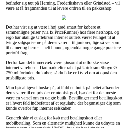
befinder sig tæt på Herning, Frederikshavn eller Grindsted – vil
være at få fragtmanden til at levere ordren til en pakkeshop.
Det har vist sig at være i høj grad smart for købere at
sammenligne priser (via fx PriceRunner) hos flere netshops, og
ergo har utallige Urtekram internet outlets været tvunget til at
tvinge salgspriserne på deres varer – til juniorer, lige så vel som
til damer og herrer – helt i bund, og endda nogle gange præstere
portofri fragt.
Derfor kan det immervæk være lønsomt at udforske visse
internet varehuse i Danmark efter rabat på Urtekram Shoyu Ø –
750 ml forinden du køber, så du ikke er i tvivl om at opnå den
prisbilligste pris.
Man bør alligevel huske på, at ifald en butik på nettet afhænder
deres varer til en pris der er utopisk god, bør det for det meste
være en varsel om en uægte butik. Bestillinger med betalingskort
er i hvert fald indbefattet af et regulativ, der begunstiger dig som
kunde overfor fup internet selskaber.
Generelt slår vi et slag for køb med betalingskort eller
mobilbetaling. Som en alternativ mulighed kunne du udnytte en