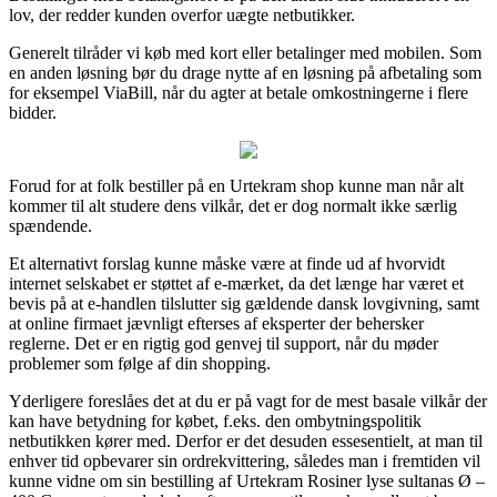
lov, der redder kunden overfor uægte netbutikker.
Generelt tilråder vi køb med kort eller betalinger med mobilen. Som
en anden løsning bør du drage nytte af en løsning på afbetaling som
for eksempel ViaBill, når du agter at betale omkostningerne i flere
bidder.
Forud for at folk bestiller på en Urtekram shop kunne man når alt
kommer til alt studere dens vilkår, det er dog normalt ikke særlig
spændende.
Et alternativt forslag kunne måske være at finde ud af hvorvidt
internet selskabet er støttet af e-mærket, da det længe har været et
bevis på at e-handlen tilslutter sig gældende dansk lovgivning, samt
at online firmaet jævnligt efterses af eksperter der behersker
reglerne. Det er en rigtig god genvej til support, når du møder
problemer som følge af din shopping.
Yderligere foreslåes det at du er på vagt for de mest basale vilkår der
kan have betydning for købet, f.eks. den ombytningspolitik
netbutikken kører med. Derfor er det desuden essesentielt, at man til
enhver tid opbevarer sin ordrekvittering, således man i fremtiden vil
kunne vidne om sin bestilling af Urtekram Rosiner lyse sultanas Ø –