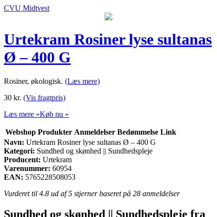
CVU Midtvest
Urtekram Rosiner lyse sultanas
Ø – 400 G
Rosiner, økologisk.
(Læs mere)
30
kr.
(Vis fragtpris)
Læs mere »
Køb nu »
Webshop
Produkter
Anmeldelser
Bedømmelse
Link
Navn:
Urtekram Rosiner lyse sultanas Ø – 400 G
Kategori:
Sundhed og skønhed || Sundhedspleje
Producent:
Urtekram
Varenummer:
60954
EAN:
5765228508053
Vurderet til
4.8
ud af 5 stjerner baseret på
28
anmeldelser
Sundhed og skønhed || Sundhedspleje fra