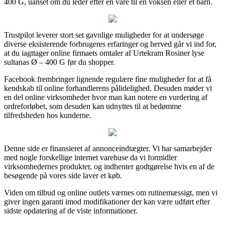
400 G, uanset om du leder efter en vare til en voksen eller et barn.
Trustpilot leverer stort set gavnlige muligheder for at undersøge
diverse eksisterende forbrugeres erfaringer og herved går vi ind for,
at du iagttager online firmaets omtaler af Urtekram Rosiner lyse
sultanas Ø – 400 G før du shopper.
Facebook frembringer lignende regulære fine muligheder for at få
kendskab til online forhandlerens pålidelighed. Desuden møder vi
en del online virksomheder hvor man kan notere en vurdering af
ordreforløbet, som desuden kan udnyttes til at bedømme
tilfredsheden hos kunderne.
Denne side er finansieret af annonceindtægter. Vi har samarbejder
med nogle forskellige internet varehuse da vi formidler
virksomhedernes produkter, og indhenter godtgørelse hvis en af de
besøgende på vores side laver et køb.
Viden om tilbud og online outlets værnes om rutinemæssigt, men vi
giver ingen garanti imod modifikationer der kan være udført efter
sidste opdatering af de viste informationer.