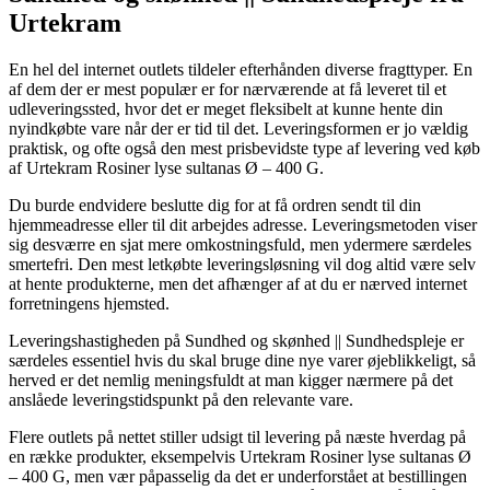
Urtekram
En hel del internet outlets tildeler efterhånden diverse fragttyper. En
af dem der er mest populær er for nærværende at få leveret til et
udleveringssted, hvor det er meget fleksibelt at kunne hente din
nyindkøbte vare når der er tid til det. Leveringsformen er jo vældig
praktisk, og ofte også den mest prisbevidste type af levering ved køb
af Urtekram Rosiner lyse sultanas Ø – 400 G.
Du burde endvidere beslutte dig for at få ordren sendt til din
hjemmeadresse eller til dit arbejdes adresse. Leveringsmetoden viser
sig desværre en sjat mere omkostningsfuld, men ydermere særdeles
smertefri. Den mest letkøbte leveringsløsning vil dog altid være selv
at hente produkterne, men det afhænger af at du er nærved internet
forretningens hjemsted.
Leveringshastigheden på Sundhed og skønhed || Sundhedspleje er
særdeles essentiel hvis du skal bruge dine nye varer øjeblikkeligt, så
herved er det nemlig meningsfuldt at man kigger nærmere på det
anslåede leveringstidspunkt på den relevante vare.
Flere outlets på nettet stiller udsigt til levering på næste hverdag på
en række produkter, eksempelvis Urtekram Rosiner lyse sultanas Ø
– 400 G, men vær påpasselig da det er underforstået at bestillingen