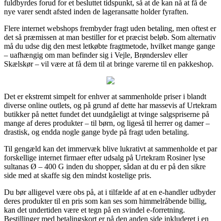
fuldbyrdes forud for et besluttet tidspunkt, så at de kan nå at få de
nye varer sendt afsted inden de lageransatte holder fyraften.
Flere internet webshops frembyder fragt uden betaling, men oftest er
det så præmissen at man bestiller for et præcist beløb. Som alternativ
må du udse dig den mest letkøbte fragtmetode, hvilket mange gange
– uafhængig om man befinder sig i Vejle, Brønderslev eller
Skælskør – vil være at få dem til at bringe varerne til en pakkeshop.
Det er ekstremt simpelt for enhver at sammenholde priser i blandt
diverse online outlets, og på grund af dette har massevis af Urtekram
butikker på nettet fundet det uundgåeligt at tvinge salgspriserne på
mange af deres produkter – til børn, og ligeså til herrer og damer –
drastisk, og endda nogle gange byde på fragt uden betaling.
Til gengæld kan det immervæk blive lukrativt at sammenholde et par
forskellige internet firmaer efter udsalg på Urtekram Rosiner lyse
sultanas Ø – 400 G inden du shopper, sådan at du er på den sikre
side med at skaffe sig den mindst kostelige pris.
Du bør alligevel være obs på, at i tilfælde af at en e-handler udbyder
deres produkter til en pris som kan ses som himmelråbende billig,
kan det undertiden være et tegn på en svindel e-forretning.
Bestillinger med betalingskort er på den anden side inkluderet i en