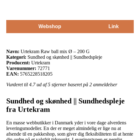
Webshop
Link
Navn:
Urtekram Raw ball mix Ø – 200 G
Kategori:
Sundhed og skønhed || Sundhedspleje
Producent:
Urtekram
Varenummer:
72771
EAN:
5765228518205
Vurderet til
4.7
ud af 5 stjerner baseret på
2
anmeldelser
Sundhed og skønhed || Sundhedspleje
fra Urtekram
En masse webbutikker i Danmark yder i vore dage alverdens
leveringsmodeller. En der er meget almindelig er lige nu at
afsende til en pakkeshop, som giver dig fleksibiliteten til at hente
din ordre på et valgfrit tidspunkt. Leveringstypen er nemlig