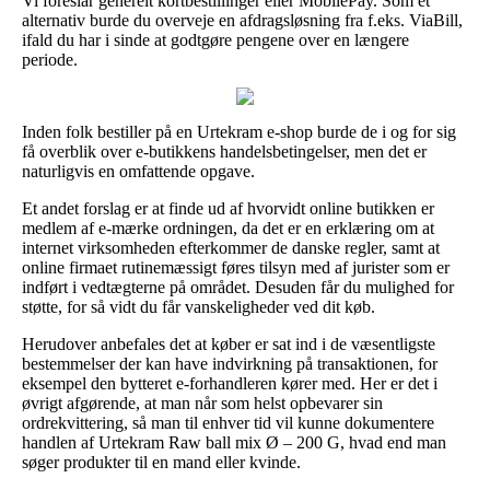
Vi foreslår generelt kortbestillinger eller MobilePay. Som et
alternativ burde du overveje en afdragsløsning fra f.eks. ViaBill,
ifald du har i sinde at godtgøre pengene over en længere
periode.
Inden folk bestiller på en Urtekram e-shop burde de i og for sig
få overblik over e-butikkens handelsbetingelser, men det er
naturligvis en omfattende opgave.
Et andet forslag er at finde ud af hvorvidt online butikken er
medlem af e-mærke ordningen, da det er en erklæring om at
internet virksomheden efterkommer de danske regler, samt at
online firmaet rutinemæssigt føres tilsyn med af jurister som er
indført i vedtægterne på området. Desuden får du mulighed for
støtte, for så vidt du får vanskeligheder ved dit køb.
Herudover anbefales det at køber er sat ind i de væsentligste
bestemmelser der kan have indvirkning på transaktionen, for
eksempel den bytteret e-forhandleren kører med. Her er det i
øvrigt afgørende, at man når som helst opbevarer sin
ordrekvittering, så man til enhver tid vil kunne dokumentere
handlen af Urtekram Raw ball mix Ø – 200 G, hvad end man
søger produkter til en mand eller kvinde.