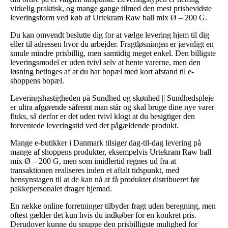
virkelig praktisk, og mange gange tilmed den mest prisbevidste
leveringsform ved køb af Urtekram Raw ball mix Ø – 200 G.
Du kan omvendt beslutte dig for at vælge levering hjem til dig
eller til adressen hvor du arbejder. Fragtløsningen er jævnligt en
smule mindre prisbillig, men samtidig meget enkel. Den billigste
leveringsmodel er uden tvivl selv at hente varerne, men den
løsning betinges af at du har bopæl med kort afstand til e-
shoppens bopæl.
Leveringshastigheden på Sundhed og skønhed || Sundhedspleje
er ultra afgørende såfremt man står og skal bruge dine nye varer
fluks, så derfor er det uden tvivl klogt at du besigtiger den
forventede leveringstid ved det pågældende produkt.
Mange e-butikker i Danmark tilsiger dag-til-dag levering på
mange af shoppens produkter, eksempelvis Urtekram Raw ball
mix Ø – 200 G, men som imidlertid regnes ud fra at
transaktionen realiseres inden et aftalt tidspunkt, med
hensynstagen til at de kan nå at få produktet distribueret før
pakkepersonalet drager hjemad.
En række online forretninger tilbyder fragt uden beregning, men
oftest gælder det kun hvis du indkøber for en konkret pris.
Derudover kunne du snuppe den prisbilligste mulighed for