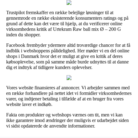
Trustpilot fremskaffer en række belejlige løsninger til at
gennemrode en række eksisterende konsumenters ratings og på
grund af dette kan det være til hjælp, at du verificerer online
virksomhedens kritik af Urtekram Raw ball mix Ø – 200 G
inden du shopper.
Facebook frembyder ydermere altid troværdige chancer for at få
indblik i webshoppens pålidelighed. Her møder vi en del online
shops i Danmark hvor det er muligt at give en kritik af deres
købsoplevelse, som på samme måde burde udnyttes til at danne
dig et indtryk af tidligere kunders oplevelser.
Vores website finansieres af annoncer. Vi arbejder sammen med
en række forhandlere på nettet idet vi formidler virksomhedernes
varer, og indtjener betaling i tilfælde af at en bruger fra vores
website laver et indkøb.
Fakta om produkter og webshops værnes om tit, men vi kan
ikke garantere imod ændringer der muligvis er udarbejdet siden
vi sidst opdaterede de anvendte informationer.