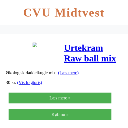
CVU Midtvest
Urtekram
Raw ball mix
Ø – 200 G
Økologisk daddelkugle mix.
(Læs mere)
30
kr.
(Vis fragtpris)
Læs mere »
Køb nu »