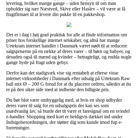
levering, hvilket mange gange – uden hensyn til om man
opholder sig nær Næstved, Skive eller Haslev – vil være at få
fragtfirmaet til at levere din pakke til en pakkeshop.
Det er i dag i høj grad praktisk for alle at finde information om
priser hos forskellige internet selskaber, og altså har mange
Urtekram internet handler i Danmark været nødt til at reducere
salgspriserne på en række af deres varer – til børn og babyer, og
desuden også til mænd og kvinder – betragteligt, og endda nogle
gange byde på fragt uden gebyr.
Derfor kan det stadigvæk vise sig rentabelt at efterse visse
internet virksomheder i Danmark efter udsalg på Urtekram Raw
ball mix Ø – 200 G forud for at du placerer ordren, således at du
er på den sikre side med at indhente den billigste pris.
Du bør blot være omhyggelig med, at hvis en shop udbyder
deres varer til salg for en udsalgspris der kan ses som
usædvanlig lav, så burde det tit være et faresignal om en svindel
e-handler. Shopping med kort er heldigvis dækket ind under
Indsigelsesordningen, der støtter dig som kunde imod fup e-
forretninger.