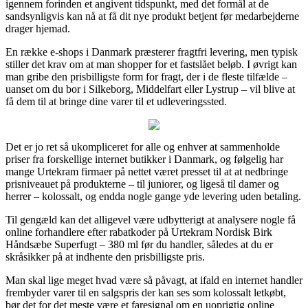
igennem forinden et angivent tidspunkt, med det formål at de
sandsynligvis kan nå at få dit nye produkt betjent før medarbejderne
drager hjemad.
En række e-shops i Danmark præsterer fragtfri levering, men typisk
stiller det krav om at man shopper for et fastslået beløb. I øvrigt kan
man gribe den prisbilligste form for fragt, der i de fleste tilfælde –
uanset om du bor i Silkeborg, Middelfart eller Lystrup – vil blive at
få dem til at bringe dine varer til et udleveringssted.
Det er jo ret så ukompliceret for alle og enhver at sammenholde
priser fra forskellige internet butikker i Danmark, og følgelig har
mange Urtekram firmaer på nettet været presset til at at nedbringe
prisniveauet på produkterne – til juniorer, og ligeså til damer og
herrer – kolossalt, og endda nogle gange yde levering uden betaling.
Til gengæld kan det alligevel være udbytterigt at analysere nogle få
online forhandlere efter rabatkoder på Urtekram Nordisk Birk
Håndsæbe Superfugt – 380 ml før du handler, således at du er
skråsikker på at indhente den prisbilligste pris.
Man skal lige meget hvad være så påvagt, at ifald en internet handler
frembyder varer til en salgspris der kan ses som kolossalt letkøbt,
bør det for det meste være et faresignal om en uoprigtig online