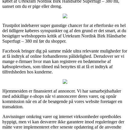
købet af Urtekram Nordisk Birk Håndsæbe Superfugt – 380 ml,
uanset om du er pige eller dreng.
Trustpilot indebærer super gunstige chancer for at efterforske en hel
del tidligere køberes synspunkter og af den grund er det smart, at du
besigtiger webshoppens kritik af Urtekram Nordisk Birk Håndsæbe
Superfugt – 380 ml før du shopper.
Facebook bringer dig på samme måde ultra relevante muligheder for
at få indtryk af online forhandlerens pålidelighed. Derudover ser vi
mange e-firmaer hvor man kan registrere en bedømmelse af
købsoplevelsen, som tilmed må benyttes til at få et indtryk af
tilfredsheden hos kunderne.
Hjemmesiden er finansieret af annoncer. Vi har samarbejdsaftaler
med adskillige e-shops når vi annoncerer deres varer, og opnår
kommission når en af de besøgende på vores website foretager en
transaktion.
Anvisninger omkring varer og internet virksomheder opretholdes
hyppigt, men vi kan desværre ikke garantere imod reguleringer der
måtte være implementeret efter seneste opdatering af de anvendte