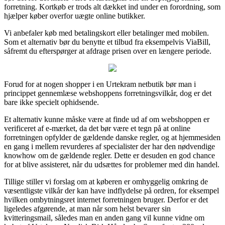
forretning. Kortkøb er trods alt dækket ind under en forordning, som
hjælper køber overfor uægte online butikker.
Vi anbefaler køb med betalingskort eller betalinger med mobilen.
Som et alternativ bør du benytte et tilbud fra eksempelvis ViaBill,
såfremt du efterspørger at afdrage prisen over en længere periode.
Forud for at nogen shopper i en Urtekram netbutik bør man i
princippet gennemlæse webshoppens forretningsvilkår, dog er det
bare ikke specielt ophidsende.
Et alternativ kunne måske være at finde ud af om webshoppen er
verificeret af e-mærket, da det bør være et tegn på at online
forretningen opfylder de gældende danske regler, og at hjemmesiden
en gang i mellem revurderes af specialister der har den nødvendige
knowhow om de gældende regler. Dette er desuden en god chance
for at blive assisteret, når du udsættes for problemer med din handel.
Tillige stiller vi forslag om at køberen er omhyggelig omkring de
væsentligste vilkår der kan have indflydelse på ordren, for eksempel
hvilken ombytningsret internet forretningen bruger. Derfor er det
ligeledes afgørende, at man når som helst bevarer sin
kvitteringsmail, således man en anden gang vil kunne vidne om