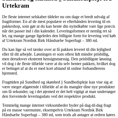
Urtekram
De fleste internet selskaber tildeler nu om dage et bredt udvalg af
fragtformer. En af de mest populære er efterhånden levering til en
pakkeshop, som gør at du kan hente din nyindkøbte vare lige præcis
når det passer ind i din kalender. Leveringsformen er nemlig ret så
let, og mange gange ligeledes den billigste form for levering ved køb
af Urtekram Nordisk Birk Håndsæbe Superfugt – 380 ml.
Du kan lige så vel tænke over at få pakken leveret til din lejlighed
eller til dit arbejde. Løsningen er som oftest lidt mindre prisbillig,
men derudover ekstremt hensigtsmæssig. Den prisbilligste løsning
vil dog i de fleste tilfælde være at du selv henter pakken, hvilket dog
er betinget af at du er med kort afstand til online forhandlerens
hjemsted.
Fragttiden på Sundhed og skønhed || Sundhedspleje kan vise sig at
være meget afgørende i tilfælde af at du mangler dine nye produkter
om få sekunder, og i det øjemed er det helt vigtigt at man undersøger
den forventede leveringsdato ved det respektive produkt.
Temmelig mange internet virksomheder byder på dag-til-dag fragt
på en masse varenumre, eksempelvis Urtekram Nordisk Birk
Håndsæbe Superfugt – 380 ml, som trods alt antager at ordren køres