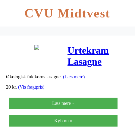
CVU Midtvest
Urtekram
Lasagne
fuldkorn Ø –
Økologisk fuldkorns lasagne.
(Læs mere)
250 G
20
kr.
(Vis fragtpris)
Læs mere »
Køb nu »