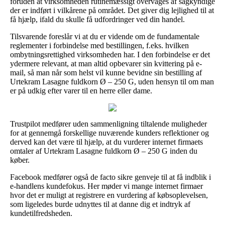
foruden at virksomheden rutinemæssigt overvåges af sagkyndige
der er indført i vilkårene på området. Det giver dig lejlighed til at
få hjælp, ifald du skulle få udfordringer ved din handel.
Tilsvarende foreslår vi at du er vidende om de fundamentale
reglementer i forbindelse med bestillingen, f.eks. hvilken
ombytningsrettighed virksomheden har. I den forbindelse er det
ydermere relevant, at man altid opbevarer sin kvittering på e-
mail, så man når som helst vil kunne bevidne sin bestilling af
Urtekram Lasagne fuldkorn Ø – 250 G, uden hensyn til om man
er på udkig efter varer til en herre eller dame.
Trustpilot medfører uden sammenligning tiltalende muligheder
for at gennemgå forskellige nuværende kunders reflektioner og
derved kan det være til hjælp, at du vurderer internet firmaets
omtaler af Urtekram Lasagne fuldkorn Ø – 250 G inden du
køber.
Facebook medfører også de facto sikre genveje til at få indblik i
e-handlens kundefokus. Her møder vi mange internet firmaer
hvor det er muligt at registrere en vurdering af købsoplevelsen,
som ligeledes burde udnyttes til at danne dig et indtryk af
kundetilfredsheden.