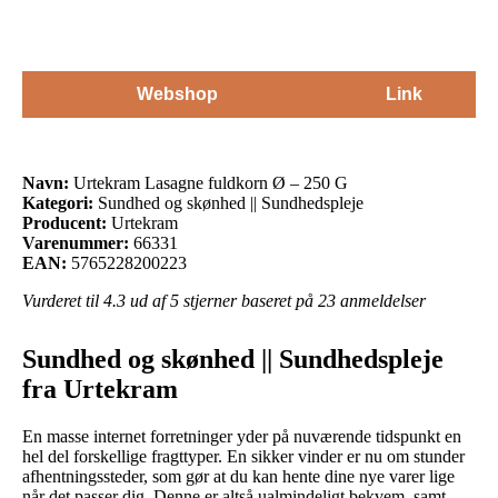
Webshop
Link
Navn:
Urtekram Lasagne fuldkorn Ø – 250 G
Kategori:
Sundhed og skønhed || Sundhedspleje
Producent:
Urtekram
Varenummer:
66331
EAN:
5765228200223
Vurderet til
4.3
ud af 5 stjerner baseret på
23
anmeldelser
Sundhed og skønhed || Sundhedspleje
fra Urtekram
En masse internet forretninger yder på nuværende tidspunkt en
hel del forskellige fragttyper. En sikker vinder er nu om stunder
afhentningssteder, som gør at du kan hente dine nye varer lige
når det passer dig. Denne er altså ualmindeligt bekvem, samt