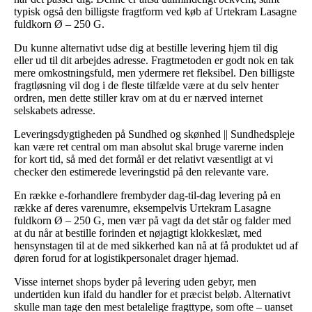
typisk også den billigste fragtform ved køb af Urtekram Lasagne
fuldkorn Ø – 250 G.
Du kunne alternativt udse dig at bestille levering hjem til dig
eller ud til dit arbejdes adresse. Fragtmetoden er godt nok en tak
mere omkostningsfuld, men ydermere ret fleksibel. Den billigste
fragtløsning vil dog i de fleste tilfælde være at du selv henter
ordren, men dette stiller krav om at du er nærved internet
selskabets adresse.
Leveringsdygtigheden på Sundhed og skønhed || Sundhedspleje
kan være ret central om man absolut skal bruge varerne inden
for kort tid, så med det formål er det relativt væsentligt at vi
checker den estimerede leveringstid på den relevante vare.
En række e-forhandlere frembyder dag-til-dag levering på en
række af deres varenumre, eksempelvis Urtekram Lasagne
fuldkorn Ø – 250 G, men vær på vagt da det står og falder med
at du når at bestille forinden et nøjagtigt klokkeslæt, med
hensynstagen til at de med sikkerhed kan nå at få produktet ud af
døren forud for at logistikpersonalet drager hjemad.
Visse internet shops byder på levering uden gebyr, men
undertiden kun ifald du handler for et præcist beløb. Alternativt
skulle man tage den mest betalelige fragttype, som ofte – uanset