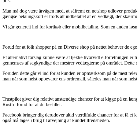
pris.
Man må dog være årvågen med, at såfremt en netshop udlover produkter ti
gængse betalingskort er trods alt indbefattet af en vedtægt, der skærme
Vi går generelt ind for kortkøb eller mobilbetaling. Som en anden løsn
Forud for at folk shopper på en Diverse shop på nettet behøver de egen
Et alternativt forslag kunne være at tjekke hvorvidt e-forretningen er t
gennemses af sagkyndige der mestrer vedtægterne på området. Dette er
Foruden dette går vi ind for at kunden er opmærksom på de mest relevan
man når som helst opbevarer ens ordremail, således man når som helst
Trustpilot giver dig relativt anstændige chancer for at kigge på en l
Rustfri forud for at du bestiller.
Facebook bringer dig derudover altid værdifulde chancer for at få et 
også må tages i brug til afvejning af kundetilfredsheden.