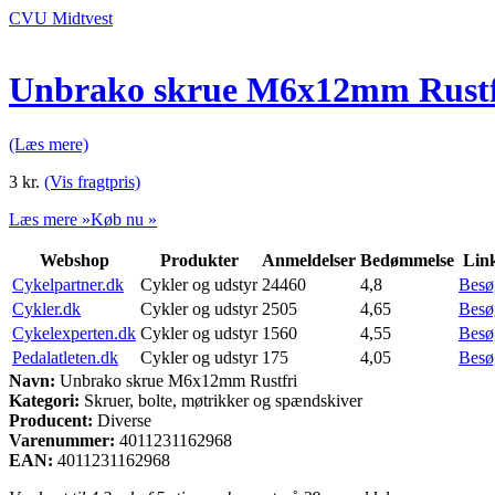
CVU Midtvest
Unbrako skrue M6x12mm Rustf
(Læs mere)
3
kr.
(Vis fragtpris)
Læs mere »
Køb nu »
Webshop
Produkter
Anmeldelser
Bedømmelse
Lin
Cykelpartner.dk
Cykler og udstyr
24460
4,8
Besø
Cykler.dk
Cykler og udstyr
2505
4,65
Besø
Cykelexperten.dk
Cykler og udstyr
1560
4,55
Besø
Pedalatleten.dk
Cykler og udstyr
175
4,05
Besø
Navn:
Unbrako skrue M6x12mm Rustfri
Kategori:
Skruer, bolte, møtrikker og spændskiver
Producent:
Diverse
Varenummer:
4011231162968
EAN:
4011231162968