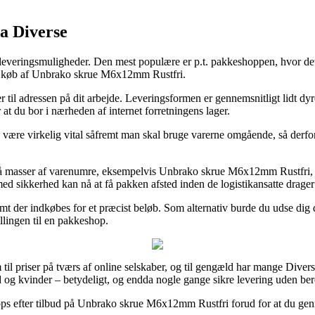
ra Diverse
everingsmuligheder. Den mest populære er p.t. pakkeshoppen, hvor det er 
 ved køb af Unbrako skrue M6x12mm Rustfri.
ler til adressen på dit arbejde. Leveringsformen er gennemsnitligt lidt dy
at du bor i nærheden af internet forretningens lager.
ære virkelig vital såfremt man skal bruge varerne omgående, så derfor er
 masser af varenumre, eksempelvis Unbrako skrue M6x12mm Rustfri, me
med sikkerhed kan nå at få pakken afsted inden de logistikansatte drage
fremt der indkøbes for et præcist beløb. Som alternativ burde du udse dig
illingen til en pakkeshop.
em til priser på tværs af online selskaber, og til gengæld har mange Dive
ænd og kvinder – betydeligt, og endda nogle gange sikre levering uden be
hops efter tilbud på Unbrako skrue M6x12mm Rustfri forud for at du genne