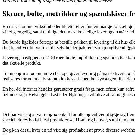
Vurderet til
4.3
ud af 5 stjerner baseret på
29
anmeldelser
Skruer, bolte, møtrikker og spændskiver f
En masse online virksomheder tildeler efterhånden mange forskellige l
så let gængelig, samt tit tillige den mest betalelige leveringsmanér
Du burde ligeledes forsøge at bestille pakken til levering til dit hus el
dog til enhver tid være at du selv henter pakken, som jo nødvendiggør 
Leveringshastigheden på Skruer, bolte, møtrikker og spændskiver kan v
det aktuelle produkt.
Temmelig mange online webshops giver levering på næste hverdag på
realiseres forinden et bestemt klokkeslæt, med hensynstagen til at de 
En hel del internet handler garanterer gratis fragt, men oftest kun så
befinder sig i Helsingør, Ikast eller Hørning – vil blive at få bragt best
Det har vist sig at være rigtig enkelt for alle og enhver at søge sig fr
specielt deres bedst i test produkter – til børn og babyer, samt til m
Dog kan det til hver en tid vise sig profitabelt at prøve diverse webs