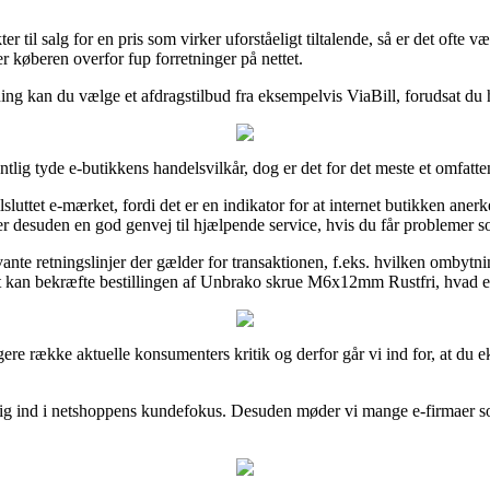
l salg for en pris som virker uforståeligt tiltalende, så er det ofte væ
r køberen overfor fup forretninger på nettet.
ing kan du vælge et afdragstilbud fra eksempelvis ViaBill, forudsat du h
tlig tyde e-butikkens handelsvilkår, dog er det for det meste et omfatte
ilsluttet e-mærket, fordi det er en indikator for at internet butikken ane
 desuden en god genvej til hjælpende service, hvis du får problemer so
te retningslinjer der gælder for transaktionen, f.eks. hvilken ombytnings
 kan bekræfte bestillingen af Unbrako skrue M6x12mm Rustfri, hvad end 
ængere række aktuelle konsumenters kritik og derfor går vi ind for, at 
kig ind i netshoppens kundefokus. Desuden møder vi mange e-firmaer som