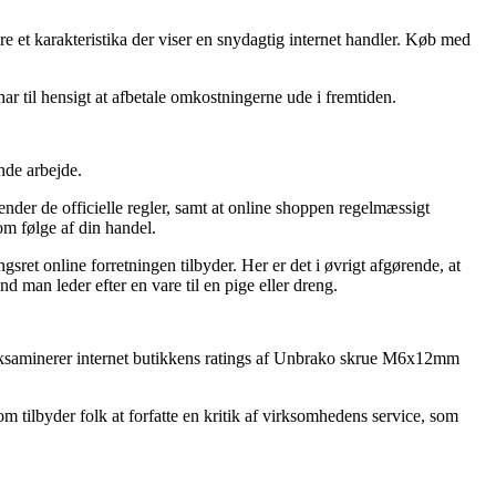
re et karakteristika der viser en snydagtig internet handler. Køb med
ar til hensigt at afbetale omkostningerne ude i fremtiden.
nde arbejde.
rkender de officielle regler, samt at online shoppen regelmæssigt
m følge af din handel.
ret online forretningen tilbyder. Her er det i øvrigt afgørende, at
man leder efter en vare til en pige eller dreng.
du eksaminerer internet butikkens ratings af Unbrako skrue M6x12mm
 tilbyder folk at forfatte en kritik af virksomhedens service, som