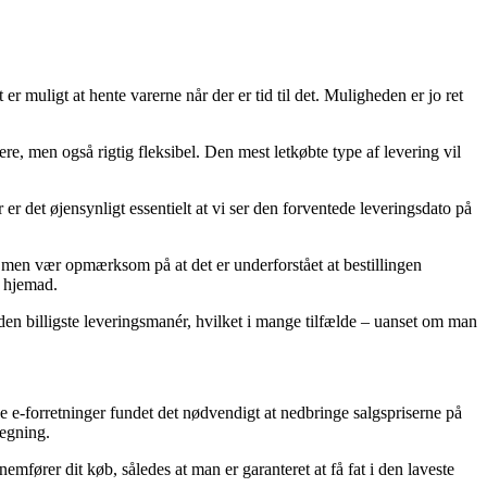
muligt at hente varerne når der er tid til det. Muligheden er jo ret
rere, men også rigtig fleksibel. Den mest letkøbte type af levering vil
 det øjensynligt essentielt at vi ser den forventede leveringsdato på
n vær opmærksom på at det er underforstået at bestillingen
r hjemad.
 den billigste leveringsmanér, hvilket i mange tilfælde – uanset om man
rse e-forretninger fundet det nødvendigt at nedbringe salgspriserne på
regning.
mfører dit køb, således at man er garanteret at få fat i den laveste