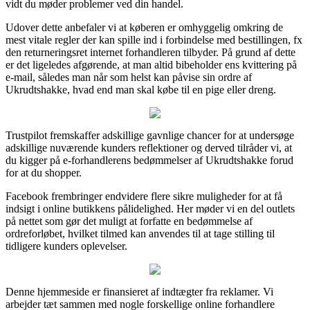
vidt du møder problemer ved din handel.
Udover dette anbefaler vi at køberen er omhyggelig omkring de
mest vitale regler der kan spille ind i forbindelse med bestillingen, fx
den returneringsret internet forhandleren tilbyder. På grund af dette
er det ligeledes afgørende, at man altid bibeholder ens kvittering på
e-mail, således man når som helst kan påvise sin ordre af
Ukrudtshakke, hvad end man skal købe til en pige eller dreng.
Trustpilot fremskaffer adskillige gavnlige chancer for at undersøge
adskillige nuværende kunders reflektioner og derved tilråder vi, at
du kigger på e-forhandlerens bedømmelser af Ukrudtshakke forud
for at du shopper.
Facebook frembringer endvidere flere sikre muligheder for at få
indsigt i online butikkens pålidelighed. Her møder vi en del outlets
på nettet som gør det muligt at forfatte en bedømmelse af
ordreforløbet, hvilket tilmed kan anvendes til at tage stilling til
tidligere kunders oplevelser.
Denne hjemmeside er finansieret af indtægter fra reklamer. Vi
arbejder tæt sammen med nogle forskellige online forhandlere