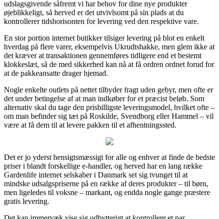
udslagsgivende såfremt vi har behov for dine nye produkter
øjeblikkeligt, så herved er det utvivlsomt på sin plads at du
kontrollerer tidshorisonten for levering ved den respektive vare.
En stor portion internet butikker tilsiger levering på blot en enkelt
hverdag på flere varer, eksempelvis Ukrudtshakke, men glem ikke at
det kræver at transaktionen gennemføres tidligere end et bestemt
klokkeslæt, så de med sikkerhed kan nå at få ordren ordnet forud for
at de pakkeansatte drager hjemad.
Nogle enkelte outlets på nettet tilbyder fragt uden gebyr, men ofte er
det under betingelse af at man indkøber for et præcist beløb. Som
alternativ skal du tage den prisbilligste leveringsmodel, hvilket ofte –
om man befinder sig tæt på Roskilde, Svendborg eller Hammel – vil
være at få dem til at levere pakken til et afhentningssted.
Det er jo yderst hensigtsmæssigt for alle og enhver at finde de bedste
priser i blandt forskellige e-handler, og herved har en lang række
Gardenlife internet selskaber i Danmark set sig tvunget til at
mindske udsalgspriserne på en række af deres produkter – til børn,
men ligeledes til voksne – markant, og endda nogle gange præstere
gratis levering.
Det kan immervæk vise sig udbytterigt at kontrollere et par