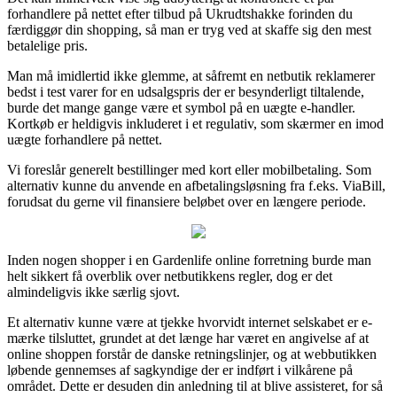
forhandlere på nettet efter tilbud på Ukrudtshakke forinden du
færdiggør din shopping, så man er tryg ved at skaffe sig den mest
betalelige pris.
Man må imidlertid ikke glemme, at såfremt en netbutik reklamerer
bedst i test varer for en udsalgspris der er besynderligt tiltalende,
burde det mange gange være et symbol på en uægte e-handler.
Kortkøb er heldigvis inkluderet i et regulativ, som skærmer en imod
uægte forhandlere på nettet.
Vi foreslår generelt bestillinger med kort eller mobilbetaling. Som
alternativ kunne du anvende en afbetalingsløsning fra f.eks. ViaBill,
forudsat du gerne vil finansiere beløbet over en længere periode.
Inden nogen shopper i en Gardenlife online forretning burde man
helt sikkert få overblik over netbutikkens regler, dog er det
almindeligvis ikke særlig sjovt.
Et alternativ kunne være at tjekke hvorvidt internet selskabet er e-
mærke tilsluttet, grundet at det længe har været en angivelse af at
online shoppen forstår de danske retningslinjer, og at webbutikken
løbende gennemses af sagkyndige der er indført i vilkårene på
området. Dette er desuden din anledning til at blive assisteret, for så