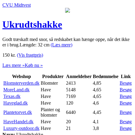
CVU Midtvest
Ukrudtshakke
Godt træskaft med snor, så redskabet kan hænge oppe, når det ikke
er i brug.Længde: 32 cm
(Læs mere)
150
kr.
(Vis fragtpris)
Læs mere »
Køb nu »
Webshop
Produkter
Anmeldelser
Bedømmelse
Link
Blomsterverden.dk
Blomster
2413
4,85
Besøg
MoreLand.dk
Have
5148
4,65
Besøg
Texas.dk
Have
7169
4,65
Besøg
Haveglad.dk
Have
120
4,6
Besøg
Planter og
Plantetorvet.dk
6440
4,45
Besøg
blomster
HaveHandel.dk
Have
20
4,1
Besøg
Luxury-outdoor.dk
Have
21
3,8
Besøg
Navn:
Ukrudtshakke