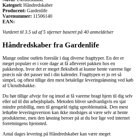
Kategori:
Håndredskaber
Producent:
Gardenlife
Varenummer:
11506140
EAN:
Vurderet til
3.5
ud af 5 stjerner baseret på
40
anmeldelser
Håndredskaber fra Gardenlife
Mange online outlets foreslår i dag diverse fragttyper. En der er
meget populær er i vore dage at få afleveret pakken hos en
pakkeshop, hvor det er meget fleksibelt at kunne hente varerne lige
præcis når det passer ind i din kalender. Fragttypen er jo ret så
simpel, og oftest tillige den mest betalelige leveringsløsning ved køb
af Ukrudtshakke.
Du bør tillige afveje for og imod at få varerne bragt hjem til dig selv
eller ud til din arbejdsplads. Metoden bliver sædvanligvis en sjat
mindre prisbillig, men til gengæld rigtig uproblematisk. Den mest
letkøbte leveringsversion kan ikke modsiges at være selv at hente
produkterne, men den løsning beroer på at du bor lige ved internet
forretningens hjemsted.
Antal dages levering på Håndredskaber kan være meget