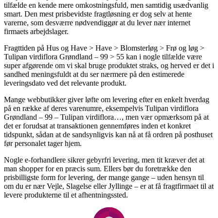
tilfælde en kende mere omkostningsfuld, men samtidig usædvanlig
smart. Den mest prisbevidste fragtløsning er dog selv at hente
varerne, som desværre nødvendiggør at du lever nær internet
firmaets arbejdslager.
Fragttiden på Hus og Have > Have > Blomsterløg > Frø og løg >
Tulipan virdiflora Grøndland – 99 > 55 kan i nogle tilfælde være
super afgørende om vi skal bruge produktet straks, og herved er det i
sandhed meningsfuldt at du ser nærmere på den estimerede
leveringsdato ved det relevante produkt.
Mange webbutikker giver løfte om levering efter en enkelt hverdag
på en række af deres varenumre, eksempelvis Tulipan virdiflora
Grøndland – 99 – Tulipan virdiflora…, men vær opmærksom på at
det er forudsat at transaktionen gennemføres inden et konkret
tidspunkt, sådan at de sandsynligvis kan nå at få ordren på posthuset
før personalet tager hjem.
Nogle e-forhandlere sikrer gebyrfri levering, men tit kræver det at
man shopper for en præcis sum. Ellers bør du foretrække den
prisbilligste form for levering, der mange gange – uden hensyn til
om du er nær Vejle, Slagelse eller Jyllinge – er at få fragtfirmaet til at
levere produkterne til et afhentningssted.