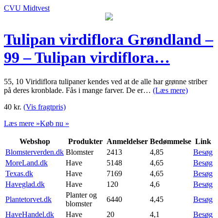
CVU Midtvest
Tulipan virdiflora Grøndland –
99 – Tulipan virdiflora…
55, 10 Viridiflora tulipaner kendes ved at de alle har grønne striber
på deres kronblade. Fås i mange farver. De er…
(Læs mere)
40
kr.
(Vis fragtpris)
Læs mere »
Køb nu »
Webshop
Produkter
Anmeldelser
Bedømmelse
Link
Blomsterverden.dk
Blomster
2413
4,85
Besøg
MoreLand.dk
Have
5148
4,65
Besøg
Texas.dk
Have
7169
4,65
Besøg
Haveglad.dk
Have
120
4,6
Besøg
Planter og
Plantetorvet.dk
6440
4,45
Besøg
blomster
HaveHandel.dk
Have
20
4,1
Besøg