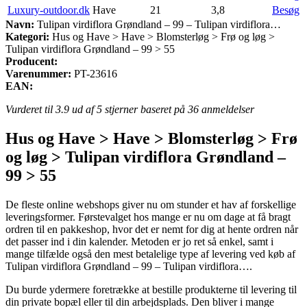
Luxury-outdoor.dk
Have
21
3,8
Besøg
Navn:
Tulipan virdiflora Grøndland – 99 – Tulipan virdiflora…
Kategori:
Hus og Have > Have > Blomsterløg > Frø og løg >
Tulipan virdiflora Grøndland – 99 > 55
Producent:
Varenummer:
PT-23616
EAN:
Vurderet til
3.9
ud af 5 stjerner baseret på
36
anmeldelser
Hus og Have > Have > Blomsterløg > Frø
og løg > Tulipan virdiflora Grøndland –
99 > 55
De fleste online webshops giver nu om stunder et hav af forskellige
leveringsformer. Førstevalget hos mange er nu om dage at få bragt
ordren til en pakkeshop, hvor det er nemt for dig at hente ordren når
det passer ind i din kalender. Metoden er jo ret så enkel, samt i
mange tilfælde også den mest betalelige type af levering ved køb af
Tulipan virdiflora Grøndland – 99 – Tulipan virdiflora….
Du burde ydermere foretrække at bestille produkterne til levering til
din private bopæl eller til din arbejdsplads. Den bliver i mange