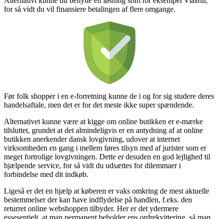
Alternativt kunne du benytte en løsning som for eksempel ViaBill,
for så vidt du vil finansiere betalingen af flere omgange.
Før folk shopper i en e-forretning kunne de i og for sig studere deres
handelsaftale, men det er for det meste ikke super spændende.
Alternativet kunne være at kigge om online butikken er e-mærke
tilsluttet, grundet at det almindeligvis er en antydning af at online
butikken anerkender dansk lovgivning, udover at internet
virksomheden en gang i mellem føres tilsyn med af jurister som er
meget fortrolige lovgivningen. Dette er desuden en god lejlighed til
hjælpende service, for så vidt du udsættes for dilemmaer i
forbindelse med dit indkøb.
Ligeså er det en hjælp at køberen er vaks omkring de mest aktuelle
bestemmelser der kan have indflydelse på handlen, f.eks. den
returret online webshoppen tilbyder. Her er det ydermere
essesentielt, at man permanent beholder ens ordrekvittering, så man