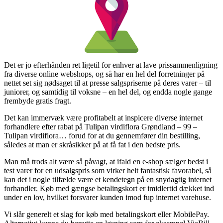
Det er jo efterhånden ret ligetil for enhver at lave prissammenligning
fra diverse online webshops, og så har en hel del forretninger på
nettet set sig nødsaget til at presse salgspriserne på deres varer – til
juniorer, og samtidig til voksne – en hel del, og endda nogle gange
frembyde gratis fragt.
Det kan immervæk være profitabelt at inspicere diverse internet
forhandlere efter rabat på Tulipan virdiflora Grøndland – 99 –
Tulipan virdiflora… forud for at du gennemfører din bestilling,
således at man er skråsikker på at få fat i den bedste pris.
Man må trods alt være så påvagt, at ifald en e-shop sælger bedst i
test varer for en udsalgspris som virker helt fantastisk favorabel, så
kan det i nogle tilfælde være et kendetegn på en snydagtig internet
forhandler. Køb med gængse betalingskort er imidlertid dækket ind
under en lov, hvilket forsvarer kunden imod fup internet varehuse.
Vi slår generelt et slag for køb med betalingskort eller MobilePay.