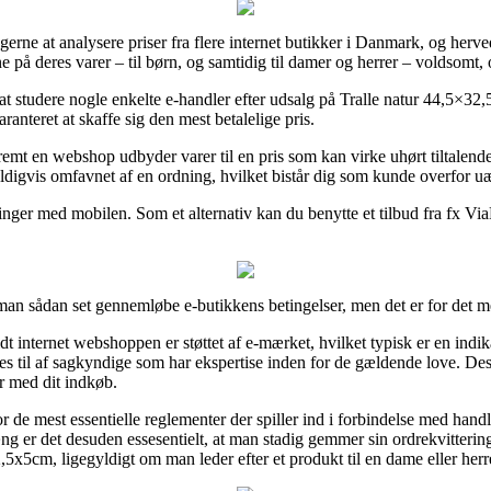
erne at analysere priser fra flere internet butikker i Danmark, og herve
e på deres varer – til børn, og samtidig til damer og herrer – voldsomt,
 at studere nogle enkelte e-handler efter udsalg på Tralle natur 44,5×
anteret at skaffe sig den mest betalelige pris.
remt en webshop udbyder varer til en pris som kan virke uhørt tiltalende
ldigvis omfavnet af en ordning, hvilket bistår dig som kunde overfor uæ
inger med mobilen. Som et alternativ kan du benytte et tilbud fra fx ViaBi
 man sådan set gennemløbe e-butikkens betingelser, men det er for det m
t internet webshoppen er støttet af e-mærket, hvilket typisk er en in
l ses til af sagkyndige som har ekspertise inden for de gældende love. D
er med dit indkøb.
or de mest essentielle reglementer der spiller ind i forbindelse med han
g er det desuden essesentielt, at man stadig gemmer sin ordrekvitterin
x5cm, ligegyldigt om man leder efter et produkt til en dame eller herr