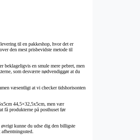
levering til en pakkeshop, hvor det er
over den mest prisbevidste metode til
iver beklageligvis en smule mere pebret, men
dukterne, som desværre nødvendiggør at du
mmen væsentligt at vi checker tidshorisonten
32,5x5cm 44,5×32,5x5cm, men vær
 at få produkterne på posthuset før
I øvrigt kunne du udse dig den billigste
t afhentningssted.