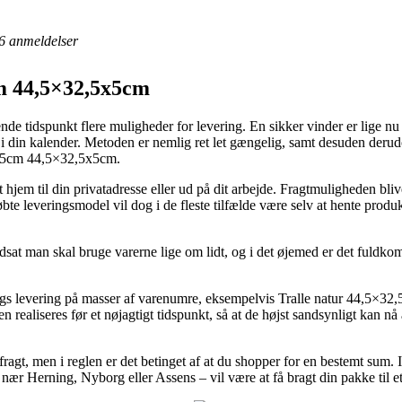
6
anmeldelser
cm 44,5×32,5x5cm
e tidspunkt flere muligheder for levering. En sikker vinder er lige nu 
d i din kalender. Metoden er nemlig ret let gængelig, samt desuden derud
5x5cm 44,5×32,5x5cm.
t hjem til din privatadresse eller ud på dit arbejde. Fragtmuligheden bl
bte leveringsmodel vil dog i de fleste tilfælde være selv at hente pro
udsat man skal bruge varerne lige om lidt, og i det øjemed er det fuldko
ags levering på masser af varenumre, eksempelvis Tralle natur 44,5×
 realiseres før et nøjagtigt tidspunkt, så at de højst sandsynligt kan nå
fragt, men i reglen er det betinget af at du shopper for en bestemt sum. 
nær Herning, Nyborg eller Assens – vil være at få bragt din pakke til e