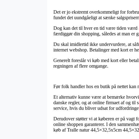
Det er jo ekstremt overkommeligt for forbrug
fundet det uundgåeligt at sænke salgsprisern
Dog kan det til hver en tid være tiden værd
færdiggør din shopping, således at man er gar
Du skal imidlertid ikke undervurdere, at såf
internet webshop. Betalinger med kort er he
Generelt foreslår vi køb med kort eller betal
regningen af flere omgange.
Før folk handler hos en butik på nettet kan
Et alternativ kunne være at bemærke hvorvid
danske regler, og at online firmaet af og ti
service, hvis du bliver udsat for udfordring
Derudover støtter vi at køberen er på vagt f
online shoppen garanterer. I den sammenhæn
køb af Tralle natur 44,5×32,5x5cm 44,5×32,5