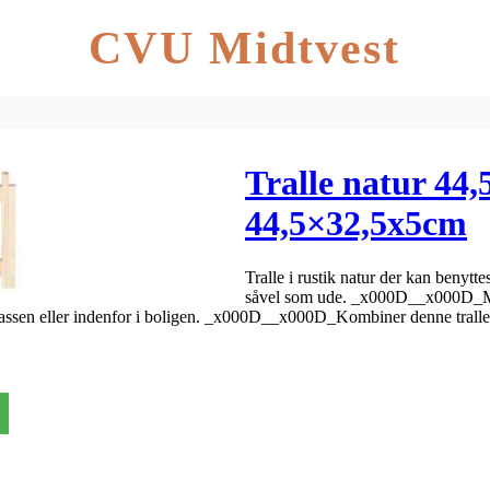
CVU Midtvest
Tralle natur 44
44,5×32,5x5cm
Tralle i rustik natur der kan benyttes
såvel som ude. _x000D__x000D_Med
terrassen eller indenfor i boligen. _x000D__x000D_Kombiner denne trall