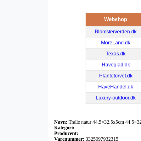
Webshop
Blomsterverden.dk
MoreLand.dk
Texas.dk
Haveglad.dk
Plantetorvet.dk
HaveHandel.dk
Luxury-outdoor.dk
Navn:
Tralle natur 44,5×32,5x5cm 44,5×
Kategori:
Producent:
Varenummer:
3325097932315