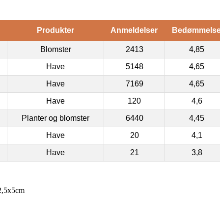
Produkter
Anmeldelser
Bedømmels
Blomster
2413
4,85
Have
5148
4,65
Have
7169
4,65
Have
120
4,6
Planter og blomster
6440
4,45
Have
20
4,1
Have
21
3,8
32,5x5cm