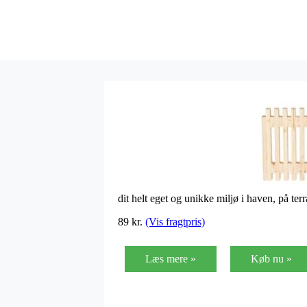
dit helt eget og unikke miljø i haven, på 
89
kr.
(Vis fragtpris)
Læs mere »
Køb nu »