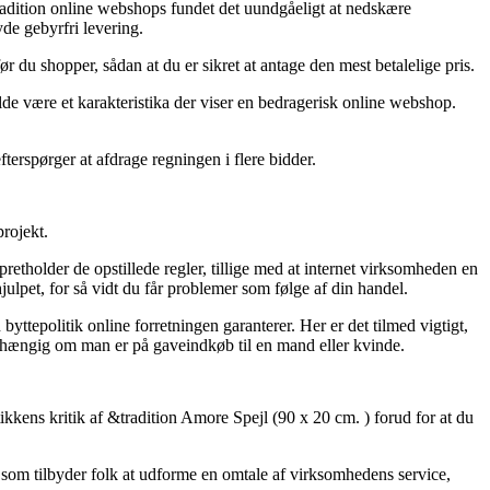
&Tradition online webshops fundet det uundgåeligt at nedskære
de gebyrfri levering.
r du shopper, sådan at du er sikret at antage den mest betalelige pris.
lde være et karakteristika der viser en bedragerisk online webshop.
terspørger at afdrage regningen i flere bidder.
rojekt.
tholder de opstillede regler, tillige med at internet virksomheden en
pet, for så vidt du får problemer som følge af din handel.
yttepolitik online forretningen garanterer. Her er det tilmed vigtigt,
afhængig om man er på gaveindkøb til en mand eller kvinde.
tikkens kritik af &tradition Amore Spejl (90 x 20 cm. ) forud for at du
 som tilbyder folk at udforme en omtale af virksomhedens service,