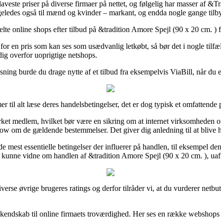
laveste priser på diverse firmaer på nettet, og følgelig har masser af 
ligeledes også til mænd og kvinder – markant, og endda nogle gange tilby
lte online shops efter tilbud på &tradition Amore Spejl (90 x 20 cm. ) fø
or en pris som kan ses som usædvanlig letkøbt, så bør det i nogle tilfæ
 dig overfor uoprigtige netshops.
ing burde du drage nytte af et tilbud fra eksempelvis ViaBill, når du ef
til alt læse deres handelsbetingelser, det er dog typisk et omfattende p
t medlem, hvilket bør være en sikring om at internet virksomheden opre
om de gældende bestemmelser. Det giver dig anledning til at blive hjul
est essentielle betingelser der influerer på handlen, til eksempel den b
vil kunne vidne om handlen af &tradition Amore Spejl (90 x 20 cm. ), u
verse øvrige brugeres ratings og derfor tilråder vi, at du vurderer netbu
få kendskab til online firmaets troværdighed. Her ses en række webshops