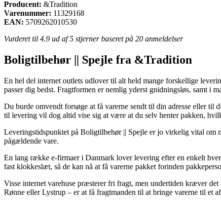
Producent:
&Tradition
Varenummer:
11329168
EAN:
5709262010530
Vurderet til
4.9
ud af 5 stjerner baseret på
20
anmeldelser
Boligtilbehør || Spejle fra &Tradition
En hel del internet outlets udlover til alt held mange forskellige leveri
passer dig bedst. Fragtformen er nemlig yderst gnidningsløs, samt i m
Du burde omvendt forsøge at få varerne sendt til din adresse eller til
til levering vil dog altid vise sig at være at du selv henter pakken, 
Leveringstidspunktet på Boligtilbehør || Spejle er jo virkelig vital o
pågældende vare.
En lang række e-firmaer i Danmark lover levering efter en enkelt hver
fast klokkeslæt, så de kan nå at få varerne pakket forinden pakkeperso
Visse internet varehuse præsterer fri fragt, men undertiden kræver det
Rønne eller Lystrup – er at få fragtmanden til at bringe varerne til et a