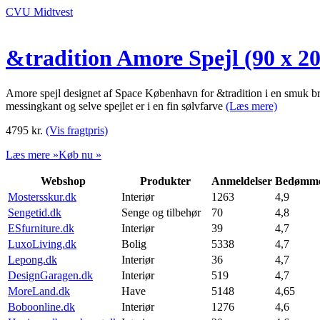
CVU Midtvest
&tradition Amore Spejl (90 x 20
Amore spejl designet af Space København for &tradition i en smuk bronz
messingkant og selve spejlet er i en fin sølvfarve
(Læs mere)
4795
kr.
(Vis fragtpris)
Læs mere »
Køb nu »
Webshop
Produkter
Anmeldelser
Bedømme
Mostersskur.dk
Interiør
1263
4,9
Sengetid.dk
Senge og tilbehør
70
4,8
ESfurniture.dk
Interiør
39
4,7
LuxoLiving.dk
Bolig
5338
4,7
Lepong.dk
Interiør
36
4,7
DesignGaragen.dk
Interiør
519
4,7
MoreLand.dk
Have
5148
4,65
Boboonline.dk
Interiør
1276
4,6