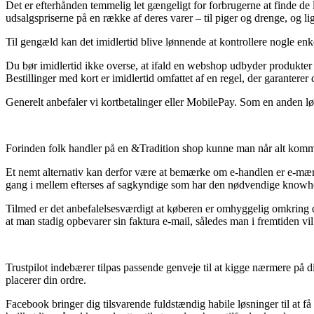
Det er efterhånden temmelig let gængeligt for forbrugerne at finde de 
udsalgspriserne på en række af deres varer – til piger og drenge, og 
Til gengæld kan det imidlertid blive lønnende at kontrollere nogle enke
Du bør imidlertid ikke overse, at ifald en webshop udbyder produkter f
Bestillinger med kort er imidlertid omfattet af en regel, der garanterer
Generelt anbefaler vi kortbetalinger eller MobilePay. Som en anden løsn
Forinden folk handler på en &Tradition shop kunne man når alt kommer 
Et nemt alternativ kan derfor være at bemærke om e-handlen er e-mærke
gang i mellem efterses af sagkyndige som har den nødvendige knowhow 
Tilmed er det anbefalelsesværdigt at køberen er omhyggelig omkring de m
at man stadig opbevarer sin faktura e-mail, således man i fremtiden 
Trustpilot indebærer tilpas passende genveje til at kigge nærmere på di
placerer din ordre.
Facebook bringer dig tilsvarende fuldstændig habile løsninger til at 