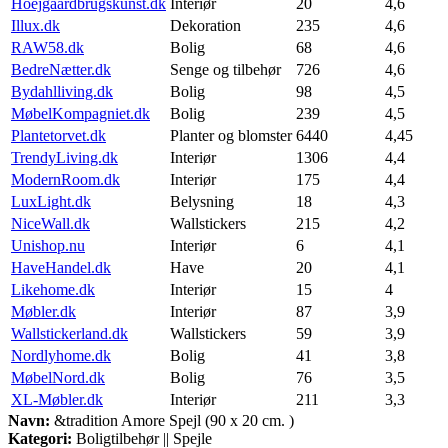
Hoejgaardbrugskunst.dk
Interiør
20
4,6
Illux.dk
Dekoration
235
4,6
RAW58.dk
Bolig
68
4,6
BedreNætter.dk
Senge og tilbehør
726
4,6
Bydahlliving.dk
Bolig
98
4,5
MøbelKompagniet.dk
Bolig
239
4,5
Plantetorvet.dk
Planter og blomster
6440
4,45
TrendyLiving.dk
Interiør
1306
4,4
ModernRoom.dk
Interiør
175
4,4
LuxLight.dk
Belysning
18
4,3
NiceWall.dk
Wallstickers
215
4,2
Unishop.nu
Interiør
6
4,1
HaveHandel.dk
Have
20
4,1
Likehome.dk
Interiør
15
4
Møbler.dk
Interiør
87
3,9
Wallstickerland.dk
Wallstickers
59
3,9
Nordlyhome.dk
Bolig
41
3,8
MøbelNord.dk
Bolig
76
3,5
XL-Møbler.dk
Interiør
211
3,3
Navn:
&tradition Amore Spejl (90 x 20 cm. )
Kategori:
Boligtilbehør || Spejle