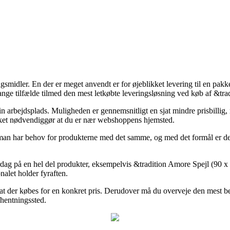
ngsmidler. En der er meget anvendt er for øjeblikket levering til en pakkes
ange tilfælde tilmed den mest letkøbte leveringsløsning ved køb af &tra
 din arbejdsplads. Muligheden er gennemsnitligt en sjat mindre prisbill
hvilket nødvendiggør at du er nær webshoppens hjemsted.
m man har behov for produkterne med det samme, og med det formål er det
dag på en hel del produkter, eksempelvis &tradition Amore Spejl (90 x 2
nalet holder fyraften.
 at der købes for en konkret pris. Derudover må du overveje den mest be
fhentningssted.