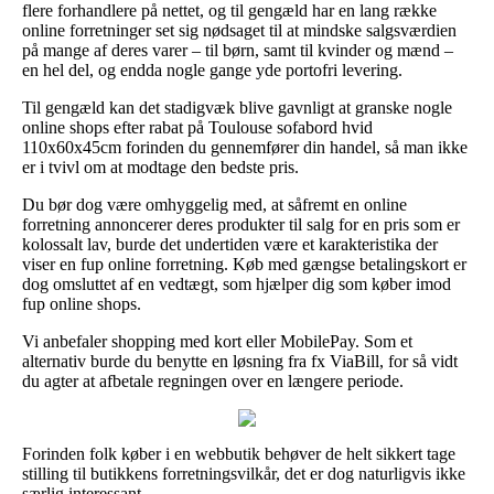
flere forhandlere på nettet, og til gengæld har en lang række
online forretninger set sig nødsaget til at mindske salgsværdien
på mange af deres varer – til børn, samt til kvinder og mænd –
en hel del, og endda nogle gange yde portofri levering.
Til gengæld kan det stadigvæk blive gavnligt at granske nogle
online shops efter rabat på Toulouse sofabord hvid
110x60x45cm forinden du gennemfører din handel, så man ikke
er i tvivl om at modtage den bedste pris.
Du bør dog være omhyggelig med, at såfremt en online
forretning annoncerer deres produkter til salg for en pris som er
kolossalt lav, burde det undertiden være et karakteristika der
viser en fup online forretning. Køb med gængse betalingskort er
dog omsluttet af en vedtægt, som hjælper dig som køber imod
fup online shops.
Vi anbefaler shopping med kort eller MobilePay. Som et
alternativ burde du benytte en løsning fra fx ViaBill, for så vidt
du agter at afbetale regningen over en længere periode.
Forinden folk køber i en webbutik behøver de helt sikkert tage
stilling til butikkens forretningsvilkår, det er dog naturligvis ikke
særlig interessant.