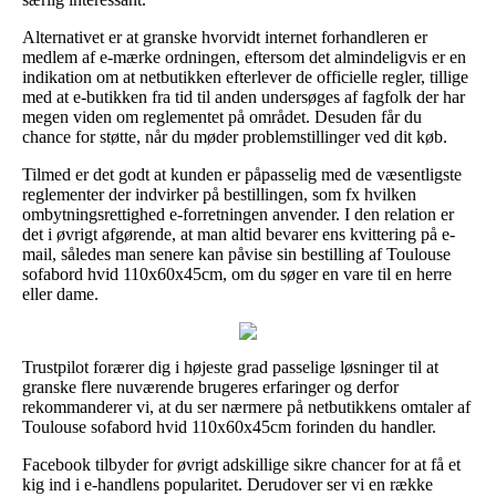
Alternativet er at granske hvorvidt internet forhandleren er
medlem af e-mærke ordningen, eftersom det almindeligvis er en
indikation om at netbutikken efterlever de officielle regler, tillige
med at e-butikken fra tid til anden undersøges af fagfolk der har
megen viden om reglementet på området. Desuden får du
chance for støtte, når du møder problemstillinger ved dit køb.
Tilmed er det godt at kunden er påpasselig med de væsentligste
reglementer der indvirker på bestillingen, som fx hvilken
ombytningsrettighed e-forretningen anvender. I den relation er
det i øvrigt afgørende, at man altid bevarer ens kvittering på e-
mail, således man senere kan påvise sin bestilling af Toulouse
sofabord hvid 110x60x45cm, om du søger en vare til en herre
eller dame.
Trustpilot forærer dig i højeste grad passelige løsninger til at
granske flere nuværende brugeres erfaringer og derfor
rekommanderer vi, at du ser nærmere på netbutikkens omtaler af
Toulouse sofabord hvid 110x60x45cm forinden du handler.
Facebook tilbyder for øvrigt adskillige sikre chancer for at få et
kig ind i e-handlens popularitet. Derudover ser vi en række