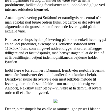
leveringsmodel vil dog til enhver tid være selv at hente
produkterne, hvilket dog forudsætter at du opholder dig lige ved
internet selskabets hjemsted.
Antal dages levering på Sofabord er naturligvis ret central når
man absolut skal bruge ordren fluks, og derfor er det selvsagt
afgørende at du gransker den forventede leveringstid på den
aktuelle vare.
En masse e-shops byder på levering på blot en enkelt hverdag på
en hel del produkter, eksempelvis Toulouse sofabord hvid
110x60x45cm, som alligevel nødvendiggør at ordren aflægges
tidligere end et fast tidspunkt, med hensynstagen til at de kan nå
at få bestillingen betjent inden logistikmedarbejderne holder
fyraften.
Indtil flere e-forretninger i Danmark frembyder portofri levering,
men ofte forudsætter det at du handler for et konkret beløb.
Derudover skulle du overveje den mest letkøbte metode til
levering, der i de fleste tilfælde – om man opholder sig ved
Aalborg, Nakskov eller Sæby – vil være at få dem til at levere
ordren til et afhentningssted.
Det er jo ret simpelt for os alle at sammenligne priser i blandt