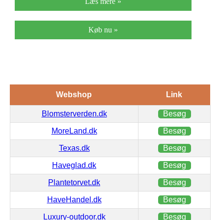
Læs mere »
Køb nu »
Webshop
Link
Blomsterverden.dk
Besøg
MoreLand.dk
Besøg
Texas.dk
Besøg
Haveglad.dk
Besøg
Plantetorvet.dk
Besøg
HaveHandel.dk
Besøg
Luxury-outdoor.dk
Besøg