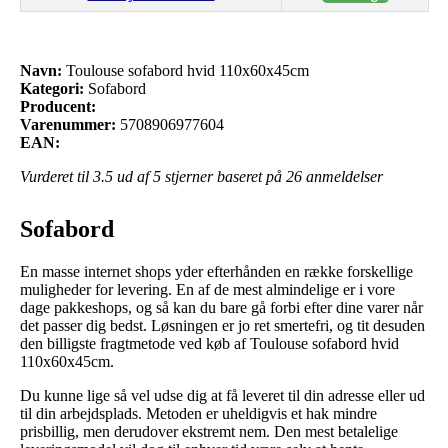
Navn:
Toulouse sofabord hvid 110x60x45cm
Kategori:
Sofabord
Producent:
Varenummer:
5708906977604
EAN:
Vurderet til
3.5
ud af 5 stjerner baseret på
26
anmeldelser
Sofabord
En masse internet shops yder efterhånden en række forskellige
muligheder for levering. En af de mest almindelige er i vore
dage pakkeshops, og så kan du bare gå forbi efter dine varer når
det passer dig bedst. Løsningen er jo ret smertefri, og tit desuden
den billigste fragtmetode ved køb af Toulouse sofabord hvid
110x60x45cm.
Du kunne lige så vel udse dig at få leveret til din adresse eller ud
til din arbejdsplads. Metoden er uheldigvis et hak mindre
prisbillig, men derudover ekstremt nem. Den mest betalelige