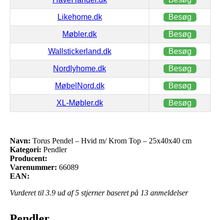
Likehome.dk
Besøg
Møbler.dk
Besøg
Wallstickerland.dk
Besøg
Nordlyhome.dk
Besøg
MøbelNord.dk
Besøg
XL-Møbler.dk
Besøg
Navn:
Torus Pendel – Hvid m/ Krom Top – 25x40x40 cm
Kategori:
Pendler
Producent:
Varenummer:
66089
EAN:
Vurderet til
3.9
ud af 5 stjerner baseret på
13
anmeldelser
Pendler