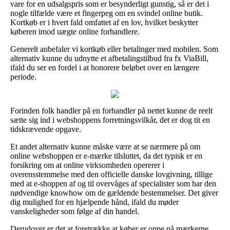
vare for en udsalgspris som er besynderligt gunstig, så er det i
nogle tilfælde være et fingerpeg om en svindel online butik.
Kortkøb er i hvert fald omfattet af en lov, hvilket beskytter
køberen imod uægte online forhandlere.
Generelt anbefaler vi kortkøb eller betalinger med mobilen. Som
alternativ kunne du udnytte et afbetalingstilbud fra fx ViaBill,
ifald du ser en fordel i at honorere beløbet over en længere
periode.
Forinden folk handler på en forhandler på nettet kunne de reelt
sætte sig ind i webshoppens forretningsvilkår, det er dog tit en
tidskrævende opgave.
Et andet alternativ kunne måske være at se nærmere på om
online webshoppen er e-mærke tilsluttet, da det typisk er en
forsikring om at online virksomheden opererer i
overensstemmelse med den officielle danske lovgivning, tillige
med at e-shoppen af og til overvåges af specialister som har den
nødvendige knowhow om de gældende bestemmelser. Det giver
dig mulighed for en hjælpende hånd, ifald du møder
vanskeligheder som følge af din handel.
Derudover er det at foretrække at køber er oppe på mærkerne