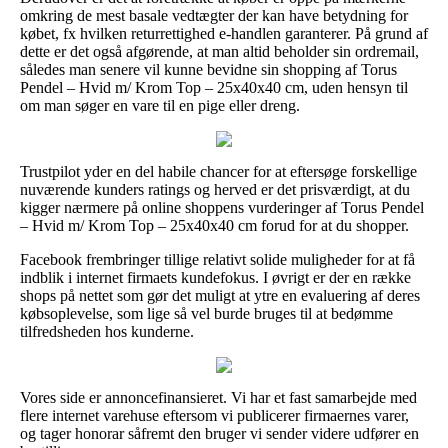
omkring de mest basale vedtægter der kan have betydning for
købet, fx hvilken returrettighed e-handlen garanterer. På grund af
dette er det også afgørende, at man altid beholder sin ordremail,
således man senere vil kunne bevidne sin shopping af Torus
Pendel – Hvid m/ Krom Top – 25x40x40 cm, uden hensyn til
om man søger en vare til en pige eller dreng.
Trustpilot yder en del habile chancer for at eftersøge forskellige
nuværende kunders ratings og herved er det prisværdigt, at du
kigger nærmere på online shoppens vurderinger af Torus Pendel
– Hvid m/ Krom Top – 25x40x40 cm forud for at du shopper.
Facebook frembringer tillige relativt solide muligheder for at få
indblik i internet firmaets kundefokus. I øvrigt er der en række
shops på nettet som gør det muligt at ytre en evaluering af deres
købsoplevelse, som lige så vel burde bruges til at bedømme
tilfredsheden hos kunderne.
Vores side er annoncefinansieret. Vi har et fast samarbejde med
flere internet varehuse eftersom vi publicerer firmaernes varer,
og tager honorar såfremt den bruger vi sender videre udfører en