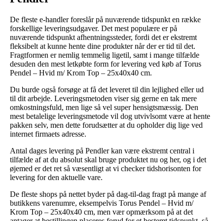
De fleste e-handler foreslår på nuværende tidspunkt en række
forskellige leveringsudgaver. Det mest populære er på
nuværende tidspunkt afhentningssteder, fordi det er ekstremt
fleksibelt at kunne hente dine produkter når der er tid til det.
Fragtformen er nemlig temmelig ligetil, samt i mange tilfælde
desuden den mest letkøbte form for levering ved køb af Torus
Pendel – Hvid m/ Krom Top – 25x40x40 cm.
Du burde også forsøge at få det leveret til din lejlighed eller ud
til dit arbejde. Leveringsmetoden viser sig gerne en tak mere
omkostningsfuld, men lige så vel super hensigtsmæssig. Den
mest betalelige leveringsmetode vil dog utvivlsomt være at hente
pakken selv, men dette forudsætter at du opholder dig lige ved
internet firmaets adresse.
Antal dages levering på Pendler kan være ekstremt central i
tilfælde af at du absolut skal bruge produktet nu og her, og i det
øjemed er det ret så væsentligt at vi checker tidshorisonten for
levering for den aktuelle vare.
De fleste shops på nettet byder på dag-til-dag fragt på mange af
butikkens varenumre, eksempelvis Torus Pendel – Hvid m/
Krom Top – 25x40x40 cm, men vær opmærksom på at det
antager at bestillingen placeres forud for et bestemt tidspunkt, så