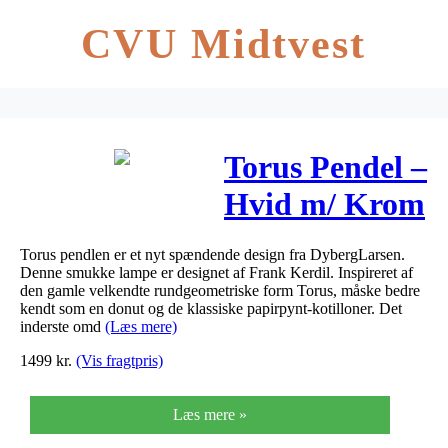
CVU Midtvest
Torus Pendel –
Hvid m/ Krom
Top –
Torus pendlen er et nyt spændende design fra DybergLarsen.
25x40x40 cm
Denne smukke lampe er designet af Frank Kerdil. Inspireret af
den gamle velkendte rundgeometriske form Torus, måske bedre
kendt som en donut og de klassiske papirpynt-kotilloner. Det
inderste omd
(Læs mere)
1499
kr.
(Vis fragtpris)
Læs mere »