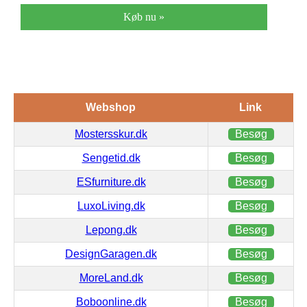
Køb nu »
Webshop
Link
Mostersskur.dk
Besøg
Sengetid.dk
Besøg
ESfurniture.dk
Besøg
LuxoLiving.dk
Besøg
Lepong.dk
Besøg
DesignGaragen.dk
Besøg
MoreLand.dk
Besøg
Boboonline.dk
Besøg