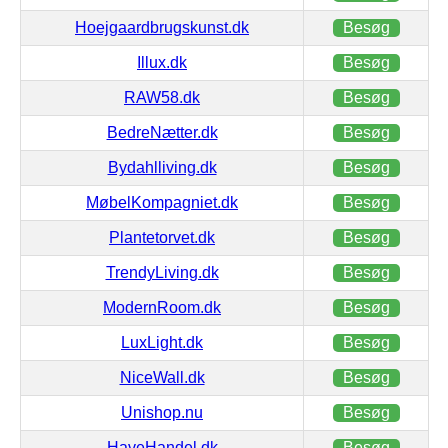
Hoejgaardbrugskunst.dk
Besøg
Illux.dk
Besøg
RAW58.dk
Besøg
BedreNætter.dk
Besøg
Bydahlliving.dk
Besøg
MøbelKompagniet.dk
Besøg
Plantetorvet.dk
Besøg
TrendyLiving.dk
Besøg
ModernRoom.dk
Besøg
LuxLight.dk
Besøg
NiceWall.dk
Besøg
Unishop.nu
Besøg
HaveHandel.dk
Besøg