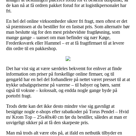
de kan nå at få ordren pakket forud for at logistikpersonalet har
fri.
En hel del online virksomheder sikrer fri fragt, men oftest er det
så præmissen at du bestiller for en fastsat pris. Som alternativ bør
man beslutte sig for den mest prisbevidste fragtløsning, som
mange gange – uanset om man befinder sig nær Køge,
Frederiksværk eller Hammel – er at få fragtfirmaet til at levere
din ordre til en pakkeshop.
Det har vist sig at være særdeles bekvemt for enhver at finde
information om priser på forskellige online firmaer, og til
gengæld har en hel del forhandlere på nettet været presset til at at
trykke udsalgspriserne på varerne – til babyer og børn, samt
også til voksne – kolossalt, og endda nogle gange byde på
portofri fragt.
Trods dette kan det ikke desto mindre vise sig gavnligt at
besigtige nogle e-shops efter rabatkoder på Torus Pendel – Hvid
m/ Krom Top – 25x40x40 cm før du bestiller, således at man er
usvigeligt sikker på at få den skarpeste pris.
Man må trods alt være obs på, at ifald en netbutik tilbyder en