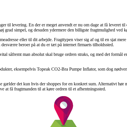
ger til levering. En der er meget anvendt er nu om dage at få leveret til e
i høj grad simpel, og desuden ydermere den billigste fragtmulighed ved
eadresse eller til dit arbejde. Fragttypen viser sig af og til en sjat m
desværre beroer på at du er tæt på internet firmaets tilholdssted.
tal såfremt man absolut skal bruge ordren straks, og med det formål er 
odukter, eksempelvis Topeak CO2-Bra Pumpe Inflator, som dog nødvendigg
fælde gælder det kun hvis der shoppes for en konkret sum. Alternativt bø
 at få fragtmanden til at køre ordren til et afhentningssted.