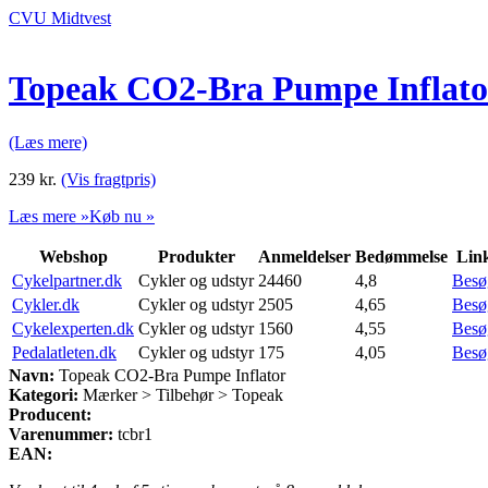
CVU Midtvest
Topeak CO2-Bra Pumpe Inflato
(Læs mere)
239
kr.
(Vis fragtpris)
Læs mere »
Køb nu »
Webshop
Produkter
Anmeldelser
Bedømmelse
Lin
Cykelpartner.dk
Cykler og udstyr
24460
4,8
Besø
Cykler.dk
Cykler og udstyr
2505
4,65
Besø
Cykelexperten.dk
Cykler og udstyr
1560
4,55
Besø
Pedalatleten.dk
Cykler og udstyr
175
4,05
Besø
Navn:
Topeak CO2-Bra Pumpe Inflator
Kategori:
Mærker > Tilbehør > Topeak
Producent:
Varenummer:
tcbr1
EAN: