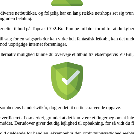
å diverse netbutikker, og følgelig har en lang række netshops set sig tvu
ing uden betaling.
aer efter tilbud på Topeak CO2-Bra Pumpe Inflator forud for at du køber, s
l salg for en salgspris der kan virke helt fantastisk letkøbt, kan det u
 imod uoprigtige internet forretninger.
lternativ mulighed kunne du overveje et tilbud fra eksempelvis ViaBill, 
somhedens handelsvilkår, dog er det tit en tidskrævende opgave.
verificeret af e-mærket, grundet at det kan være et fingerpeg om at inter
mrådet. Derudover giver det dig lejlighed til opbakning, for så vidt du 
orhold gældende for handlen, eksempelvis den ombytningsrettighed webbut