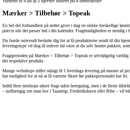
Vurderet til
4
ud af 5 stjerner baseret på
8
anmeldelser
Mærker > Tilbehør > Topeak
En hel del forhandlere på nettet giver i dag en række forskellige løsnin
præcis når det passer ind i din kalender. Fragtmuligheden er nemlig 
Du burde omvendt beslutte dig for at få produkterne sendt til din hjemm
leveringstype vil dog til enhver tid være at du selv henter pakken, som 
Fragtperioden på Mærker > Tilbehør > Topeak er selvfølgelig vældig vi
det respektive produkt.
Mange webshops stiller udsigt til 1 hverdags levering på masser af pr
har mulighed for at nå at få varerne fikset før pakkepersonalet har fri.
Indtil flere netshops sikrer fragt uden beregning, men i de fleste til
– uafhængig om man bor i Taastrup, Frederikshavn eller Ribe – vil blive