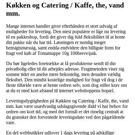
Køkken og Catering / Kaffe, the, vand
mm.
Mange internet handler giver efterhånden et stort udvalg af
muligheder for levering. Den mest populære er lige nu levering
til en pakkeshop, fordi det giver dig fuld fleksibilitet til at hente
din pakke når du har tid. Løsningen er nemlig meget
hensigtsmæssig, samt endda endvidere den billigste form for
fragt ved køb af Tomatsuppe 10g 100breve/pak.
Du bør ligeledes foretrække at få produkterne sendt til din
privatbolig eller til dit arbejdes adresse. Fragtmetoden viser sig
somme tider en anelse mere bekostelig, men desuden vældig
fleksibel. Den mindst kostelige mulighed for fragt vil dog i de
fleste tilfælde være at hente ordren selv, som dog stiller krav om
at du er med kort afstand til internet webshoppens bopæl.
Leveringsdygtigheden på Køkken og Catering / Kaffe, the, vand
mm. kan være usædvanlig udslagsgivende ifald vi har behov for
ordren om kort tid, og med det formål er det rimelig centralt at
du gransker den forventede leveringsdato ved den pågældende
vare.
En del webbutikker udlover 1 dags levering på adskillige