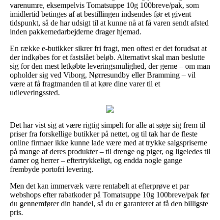
varenumre, eksempelvis Tomatsuppe 10g 100breve/pak, som
imidlertid betinges af at bestillingen indsendes før et givent
tidspunkt, så de har udsigt til at kunne nå at få varen sendt afsted
inden pakkemedarbejderne drager hjemad.
En række e-butikker sikrer fri fragt, men oftest er det forudsat at
der indkøbes for et fastslået beløb. Alternativt skal man beslutte
sig for den mest letkøbte leveringsmulighed, der gerne – om man
opholder sig ved Viborg, Nørresundby eller Bramming – vil
være at få fragtmanden til at køre dine varer til et
udleveringssted.
Det har vist sig at være rigtig simpelt for alle at søge sig frem til
priser fra forskellige butikker på nettet, og til tak har de fleste
online firmaer ikke kunne lade være med at trykke salgspriserne
på mange af deres produkter – til drenge og piger, og ligeledes til
damer og herrer – eftertrykkeligt, og endda nogle gange
frembyde portofri levering.
Men det kan immervæk være rentabelt at efterprøve et par
webshops efter rabatkoder på Tomatsuppe 10g 100breve/pak før
du gennemfører din handel, så du er garanteret at få den billigste
pris.