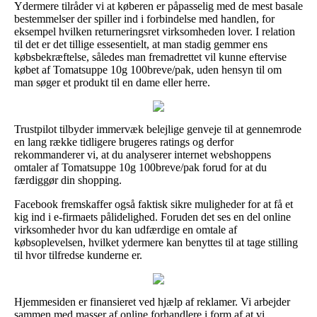
Ydermere tilråder vi at køberen er påpasselig med de mest basale
bestemmelser der spiller ind i forbindelse med handlen, for
eksempel hvilken returneringsret virksomheden lover. I relation
til det er det tillige essesentielt, at man stadig gemmer ens
købsbekræftelse, således man fremadrettet vil kunne eftervise
købet af Tomatsuppe 10g 100breve/pak, uden hensyn til om
man søger et produkt til en dame eller herre.
Trustpilot tilbyder immervæk belejlige genveje til at gennemrode
en lang række tidligere brugeres ratings og derfor
rekommanderer vi, at du analyserer internet webshoppens
omtaler af Tomatsuppe 10g 100breve/pak forud for at du
færdiggør din shopping.
Facebook fremskaffer også faktisk sikre muligheder for at få et
kig ind i e-firmaets pålidelighed. Foruden det ses en del online
virksomheder hvor du kan udfærdige en omtale af
købsoplevelsen, hvilket ydermere kan benyttes til at tage stilling
til hvor tilfredse kunderne er.
Hjemmesiden er finansieret ved hjælp af reklamer. Vi arbejder
sammen med masser af online forhandlere i form af at vi