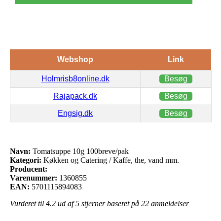
Webshop
Link
Holmrisb8online.dk
Besøg
Rajapack.dk
Besøg
Engsig.dk
Besøg
Navn:
Tomatsuppe 10g 100breve/pak
Kategori:
Køkken og Catering / Kaffe, the, vand mm.
Producent:
Varenummer:
1360855
EAN:
5701115894083
Vurderet til
4.2
ud af 5 stjerner baseret på
22
anmeldelser