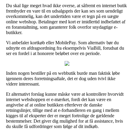
Du skal lige meget hvad ikke overse, at såfremt en internet butik
frembyder en vare til en udsalgspris der kan ses som uendeligt
overkommelig, kan det undertiden være et tegn på en uægte
online webshop. Betalinger med kort er imidlertid indbefattet af
en foranstaltning, som garanterer folk overfor snydagtige e-
butikker.
Vi anbefaler kortkøb eller MobilePay. Som alternativ bør du
udnytte en afdragsordning fra eksempelvis ViaBill, forudsat du
ser en fordel i at honorere beløbet over en periode.
Inden nogen bestiller på en webbutik burde man faktisk løbe
igennem deres forretningsaftale, det er dog uden tvivl ikke
videre interessant.
Et alternativt forslag kunne måske være at kontrollere hvorvidt
internet webshoppen er e-mærket, fordi det kan være en
angivelse af at online butikken efterlever de danske
retningslinjer, tillige med at e-forhandleren en gang i mellem
kigges til af eksperter der er meget fortrolige de gældende
bestemmelser. Det giver dig mulighed for at få assistance, hvis
du skulle få udfordringer som følge af dit indkøb.