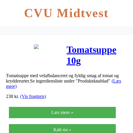
CVU Midtvest
Tomatsuppe
10g
100breve/pak
Tomatsuppe med velafbalanceret og fyldig smag af tomat og
krydderurter.Se ingrediensliste under "Produktdatablad"
(Læs
mere)
238
kr.
(Vis fragtpris)
Læs mere »
Køb nu »