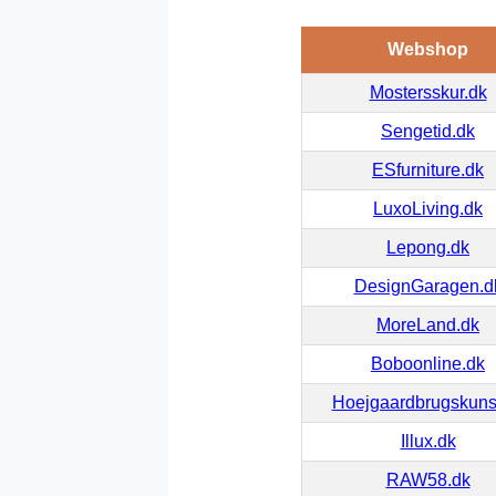
Webshop
Mostersskur.dk
Sengetid.dk
ESfurniture.dk
LuxoLiving.dk
Lepong.dk
DesignGaragen.d
MoreLand.dk
Boboonline.dk
Hoejgaardbrugskuns
Illux.dk
RAW58.dk