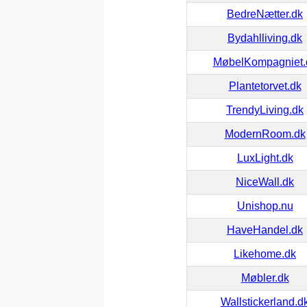
BedreNætter.dk
Bydahlliving.dk
MøbelKompagniet.
Plantetorvet.dk
TrendyLiving.dk
ModernRoom.dk
LuxLight.dk
NiceWall.dk
Unishop.nu
HaveHandel.dk
Likehome.dk
Møbler.dk
Wallstickerland.d