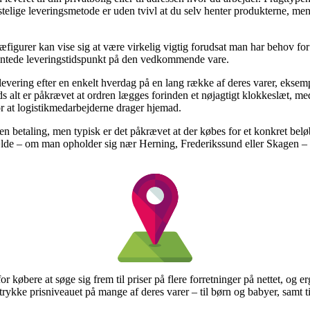
telige leveringsmetode er uden tvivl at du selv henter produkterne, men
figurer kan vise sig at være virkelig vigtig forudsat man har behov for 
ventede leveringstidspunkt på den vedkommende vare.
evering efter en enkelt hverdag på en lang række af deres varer, eks
ds alt er påkrævet at ordren lægges forinden et nøjagtigt klokkeslæt, med
or at logistikmedarbejderne drager hjemad.
uden betaling, men typisk er det påkrævet at der købes for et konkret be
ælde – om man opholder sig nær Herning, Frederikssund eller Skagen – vi
 for købere at søge sig frem til priser på flere forretninger på nettet,
trykke prisniveauet på mange af deres varer – til børn og babyer, samt 