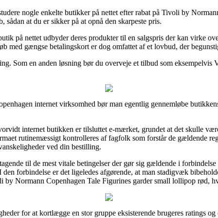
 studere nogle enkelte butikker på nettet efter rabat på Tivoli by Norm
, sådan at du er sikker på at opnå den skarpeste pris.
utik på nettet udbyder deres produkter til en salgspris der kan virke ov
øb med gængse betalingskort er dog omfattet af et lovbud, der begunsti
aling. Som en anden løsning bør du overveje et tilbud som eksempelvis Vi
Copenhagen internet virksomhed bør man egentlig gennemløbe butikkens 
orvidt internet butikken er tilsluttet e-mærket, grundet at det skulle væ
firmaet rutinemæssigt kontrolleres af fagfolk som forstår de gældende re
 vanskeligheder ved din bestilling.
stagende til de mest vitale betingelser der gør sig gældende i forbindel
I den forbindelse er det ligeledes afgørende, at man stadigvæk bibehold
li by Normann Copenhagen Tale Figurines garder small lollipop rød, hv
gheder for at kortlægge en stor gruppe eksisterende brugeres ratings og 