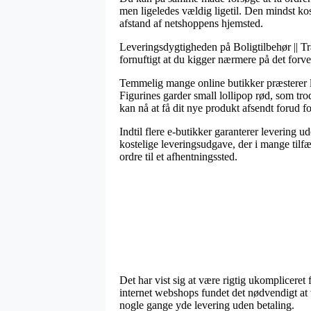
men ligeledes vældig ligetil. Den mindst kos
afstand af netshoppens hjemsted.
Leveringsdygtigheden på Boligtilbehør || Træ
fornuftigt at du kigger nærmere på det for
Temmelig mange online butikker præsterer l
Figurines garder small lollipop rød, som tro
kan nå at få dit nye produkt afsendt forud f
Indtil flere e-butikker garanterer levering 
kostelige leveringsudgave, der i mange tilf
ordre til et afhentningssted.
Det har vist sig at være rigtig ukompliceret
internet webshops fundet det nødvendigt at 
nogle gange yde levering uden betaling.