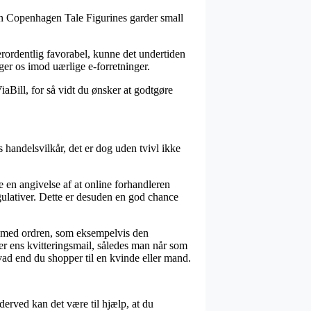
ann Copenhagen Tale Figurines garder small
erordentlig favorabel, kunne det undertiden
ger os imod uærlige e-forretninger.
aBill, for så vidt du ønsker at godtgøre
handelsvilkår, det er dog uden tvivl ikke
re en angivelse af at online forhandleren
gulativer. Dette er desuden en god chance
se med ordren, som eksempelvis den
er ens kvitteringsmail, således man når som
ad end du shopper til en kvinde eller mand.
derved kan det være til hjælp, at du