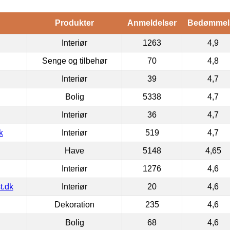
Produkter
Anmeldelser
Bedømmel
Interiør
1263
4,9
Senge og tilbehør
70
4,8
Interiør
39
4,7
Bolig
5338
4,7
Interiør
36
4,7
k
Interiør
519
4,7
Have
5148
4,65
Interiør
1276
4,6
t.dk
Interiør
20
4,6
Dekoration
235
4,6
Bolig
68
4,6