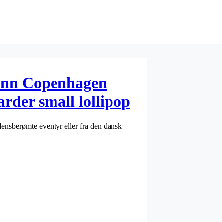
ann Copenhagen
arder small lollipop
densberømte eventyr eller fra den dansk