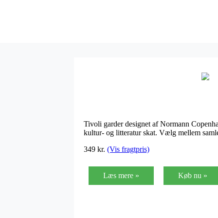
Tivoli garder designet af Normann Copenhage
kultur- og litteratur skat. Vælg mellem sam
349
kr.
(Vis fragtpris)
Læs mere »
Køb nu »