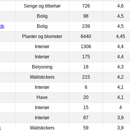
Senge og tilbehør
726
4,6
Bolig
98
4,5
dk
Bolig
239
4,5
Planter og blomster
6440
4,45
Interiør
1306
4,4
Interiør
175
4,4
Belysning
18
4,3
Wallstickers
215
4,2
Interiør
6
4,1
Have
20
4,1
Interiør
15
4
Interiør
87
3,9
k
Wallstickers
59
3,9