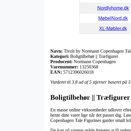
Nordlyhome.dk
MøbelNord.dk
XL-Møbler.dk
Navn:
Tivoli by Normann Copenhagen Tale F
Kategori:
Boligtilbehør || Træfigurer
Producent:
Normann Copenhagen
Varenummer:
13250368
EAN:
5712396026018
Vurderet til
3.8
ud af 5 stjerner baseret på
3
Boligtilbehør || Træfigur
En masse online virksomheder udlover efterh
hente dine varer lige når det passer dig. Lø
Copenhagen Tale Figurines garder small lol
Du kan på samme måde forsøge at få ordren le