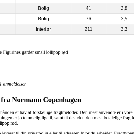
Bolig
41
3,8
Bolig
76
3,5
Interiør
211
3,3
igurines garder small lollipop rød
1
anmeldelser
er fra Normann Copenhagen
ånden et hav af forskellige fragtmetoder. Den mest anvendte er i vore 
sningen er jo temmelig ligetil, samt tit desuden den mest betalelige fra
lipop rød.
veret til din privatbolig eller til adressen hvor du arbejder. Fragttypen