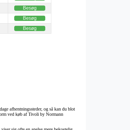
Besøg
Besøg
Besøg
dage afhentningssteder, og så kan du blot
gtform ved køb af Tivoli by Normann
 viser sig ofte en anelse mere bekostelig,