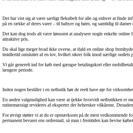
Det har vist sig at være særligt fleksibelt for alle og enhver at finde 
på en række af deres varer – til babyer og børn, og samtidig til damer
Det kan dog trods alt være lønsomt at analysere nogle enkelte online f
attraktive pris.
Du skal lige meget hvad ikke overse, at ifald en online shop frembyde
imidlertid omsluttet af en lov, hvilket sikrer folk imod uærlige outlets p
Vi går generelt ind for køb med gængse betalingskort eller mobilbetali
længere periode.
Inden nogen bestiller i en netbutik bør de reelt have øje for virksomhed
En anden valgmulighed kan være at tjekke hvorvidt netbutikken er medle
rutinemæssigt revideres af eksperter der behersker vilkårene. Desuden 
For øvrigt støtter vi at du er opmærksom på de mest vedkommende forho
permanent bevarer ens ordremail, så man i fremtiden kan bevise købet