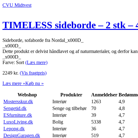
CVU Midtvest
TIMELESS sideborde – 2 stk – 4
Sideborde, sofaborde fra Nordal_x000D_
_x000D_
Dette produkt er delvist håndlavet og af naturmaterialer, og derfor ka
_x000D_
Farve: Sort
(Læs mere)
2249
kr.
(Vis fragtpris)
Læs mere »
Køb nu »
Webshop
Produkter
Anmeldelser
Bedømme
Mostersskur.dk
Interiør
1263
4,9
Sengetid.dk
Senge og tilbehør
70
4,8
ESfurniture.dk
Interiør
39
4,7
LuxoLiving.dk
Bolig
5338
4,7
Lepong.dk
Interiør
36
4,7
DesignGaragen.dk
Interiør
519
4,7