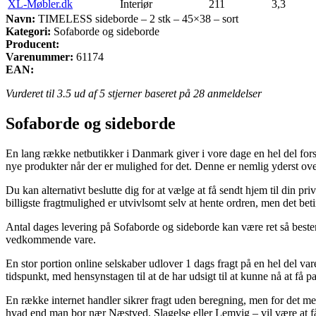
XL-Møbler.dk
Interiør
211
3,3
Navn:
TIMELESS sideborde – 2 stk – 45×38 – sort
Kategori:
Sofaborde og sideborde
Producent:
Varenummer:
61174
EAN:
Vurderet til
3.5
ud af 5 stjerner baseret på
28
anmeldelser
Sofaborde og sideborde
En lang række netbutikker i Danmark giver i vore dage en hel del fors
nye produkter når der er mulighed for det. Denne er nemlig yderst o
Du kan alternativt beslutte dig for at vælge at få sendt hjem til din pr
billigste fragtmulighed er utvivlsomt selv at hente ordren, men det beti
Antal dages levering på Sofaborde og sideborde kan være ret så bestem
vedkommende vare.
En stor portion online selskaber udlover 1 dags fragt på en hel del v
tidspunkt, med hensynstagen til at de har udsigt til at kunne nå at få 
En række internet handler sikrer fragt uden beregning, men for det mest
hvad end man bor nær Næstved, Slagelse eller Lemvig – vil være at få 