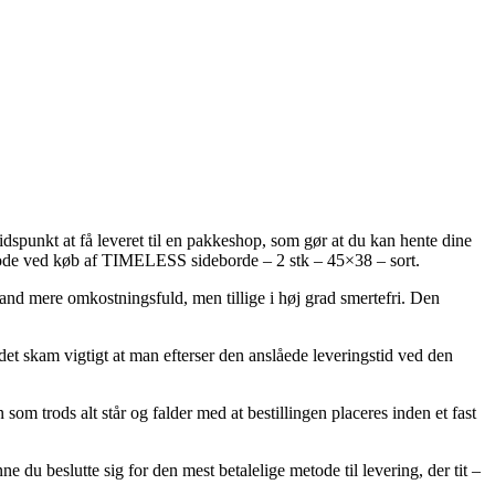
dspunkt at få leveret til en pakkeshop, som gør at du kan hente dine
etode ved køb af TIMELESS sideborde – 2 stk – 45×38 – sort.
n tand mere omkostningsfuld, men tillige i høj grad smertefri. Den
det skam vigtigt at man efterser den anslåede leveringstid ved den
m trods alt står og falder med at bestillingen placeres inden et fast
 du beslutte sig for den mest betalelige metode til levering, der tit –