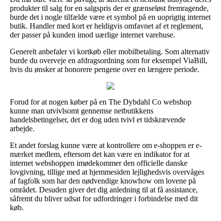
produkter til salg for en salgspris der er grænseløst fremragende,
burde det i nogle tilfælde være et symbol på en uoprigtig internet
butik. Handler med kort er heldigvis omfavnet af et reglement,
der passer på kunden imod uærlige internet varehuse.
Generelt anbefaler vi kortkøb eller mobilbetaling. Som alternativ
burde du overveje en afdragsordning som for eksempel ViaBill,
hvis du ønsker at honorere pengene over en længere periode.
Forud for at nogen køber på en The Dybdahl Co webshop
kunne man utvivlsomt gennemse netbutikkens
handelsbetingelser, det er dog uden tvivl et tidskrævende
arbejde.
Et andet forslag kunne være at kontrollere om e-shoppen er e-
mærket medlem, eftersom det kan være en indikator for at
internet webshoppen imødekommer den officielle danske
lovgivning, tillige med at hjemmesiden lejlighedsvis overvåges
af fagfolk som har den nødvendige knowhow om lovene på
området. Desuden giver det dig anledning til at få assistance,
såfremt du bliver udsat for udfordringer i forbindelse med dit
køb.