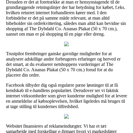
Desuden er det at foretrække at man er hensynstagende til de
grundlæggende retningslinjer der har betydning for købet, f.eks.
hvilken returret internet forhandleren kører med. I den
forbindelse er det på samme måde relevant, at man altid
bibeholder sin ordrekvittering, således man altid kan bevidne sin
shopping af The Dybdahl Co. Ananas Plakat (50 x 70 cm.),
uanset om man er på shopping til en pige eller dreng.
Trustpilot frembringer ganske gavnlige muligheder for at
analysere adskillige andre forbrugeres erfaringer og herved er
det smart, at du evaluerer netshoppens vurderinger af The
Dybdahl Co. Ananas Plakat (50 x 70 cm.) forud for at du
placerer din ordre.
Facebook tilbyder dig også regulære pæne løsninger til at få
kendskab til e-handlens popularitet. Derudover ser vi faktisk
internet virksomheder som giver kunderne mulighed for at levere
en anmeldelse af købsoplevelsen, hvilket ligeledes må bruges til
at tage stilling til kundernes tilfredshed.
Websitet finansieres af reklameindtægter. Vi har et tæt
samarbejde med forskellige e-firmaer hvori vi markedsfører