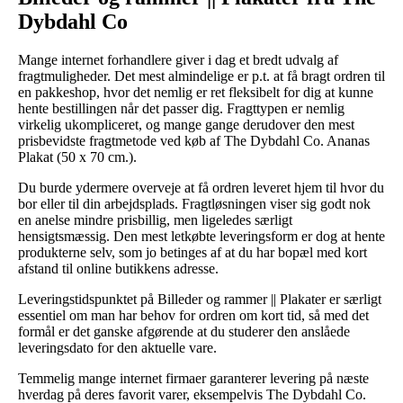
Dybdahl Co
Mange internet forhandlere giver i dag et bredt udvalg af
fragtmuligheder. Det mest almindelige er p.t. at få bragt ordren til
en pakkeshop, hvor det nemlig er ret fleksibelt for dig at kunne
hente bestillingen når det passer dig. Fragttypen er nemlig
virkelig ukompliceret, og mange gange derudover den mest
prisbevidste fragtmetode ved køb af The Dybdahl Co. Ananas
Plakat (50 x 70 cm.).
Du burde ydermere overveje at få ordren leveret hjem til hvor du
bor eller til din arbejdsplads. Fragtløsningen viser sig godt nok
en anelse mindre prisbillig, men ligeledes særligt
hensigtsmæssig. Den mest letkøbte leveringsform er dog at hente
produkterne selv, som jo betinges af at du har bopæl med kort
afstand til online butikkens adresse.
Leveringstidspunktet på Billeder og rammer || Plakater er særligt
essentiel om man har behov for ordren om kort tid, så med det
formål er det ganske afgørende at du studerer den anslåede
leveringsdato for den aktuelle vare.
Temmelig mange internet firmaer garanterer levering på næste
hverdag på deres favorit varer, eksempelvis The Dybdahl Co.