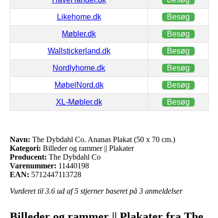
Likehome.dk
Besøg
Møbler.dk
Besøg
Wallstickerland.dk
Besøg
Nordlyhome.dk
Besøg
MøbelNord.dk
Besøg
XL-Møbler.dk
Besøg
Navn:
The Dybdahl Co. Ananas Plakat (50 x 70 cm.)
Kategori:
Billeder og rammer || Plakater
Producent:
The Dybdahl Co
Varenummer:
11440198
EAN:
5712447113728
Vurderet til
3.6
ud af 5 stjerner baseret på
3
anmeldelser
Billeder og rammer || Plakater fra The