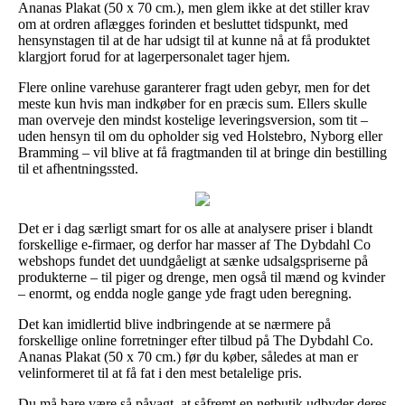
Ananas Plakat (50 x 70 cm.), men glem ikke at det stiller krav
om at ordren aflægges forinden et besluttet tidspunkt, med
hensynstagen til at de har udsigt til at kunne nå at få produktet
klargjort forud for at lagerpersonalet tager hjem.
Flere online varehuse garanterer fragt uden gebyr, men for det
meste kun hvis man indkøber for en præcis sum. Ellers skulle
man overveje den mindst kostelige leveringsversion, som tit –
uden hensyn til om du opholder sig ved Holstebro, Nyborg eller
Bramming – vil blive at få fragtmanden til at bringe din bestilling
til et afhentningssted.
Det er i dag særligt smart for os alle at analysere priser i blandt
forskellige e-firmaer, og derfor har masser af The Dybdahl Co
webshops fundet det uundgåeligt at sænke udsalgspriserne på
produkterne – til piger og drenge, men også til mænd og kvinder
– enormt, og endda nogle gange yde fragt uden beregning.
Det kan imidlertid blive indbringende at se nærmere på
forskellige online forretninger efter tilbud på The Dybdahl Co.
Ananas Plakat (50 x 70 cm.) før du køber, således at man er
velinformeret til at få fat i den mest betalelige pris.
Du må bare være så påvagt, at såfremt en netbutik udbyder deres