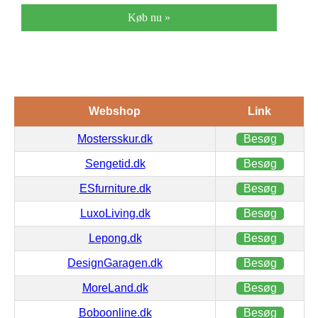
Køb nu »
Webshop
Link
Mostersskur.dk
Besøg
Sengetid.dk
Besøg
ESfurniture.dk
Besøg
LuxoLiving.dk
Besøg
Lepong.dk
Besøg
DesignGaragen.dk
Besøg
MoreLand.dk
Besøg
Boboonline.dk
Besøg