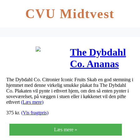
CVU Midtvest
The Dybdahl
Co. Ananas
Plakat (50 x
The Dybdahl Co. Citronier Iconic Fruits Skab en god stemning i
70 cm.)
hjemmet med denne virkelig smukke plakat fra The Dybdahl
Co. Plakaten vil pynte i ethvert hjem, om den så enten pynter i
soveværelset, på væggen i stuen eller i køkkenet vil den pifte
ethvert
(Læs mere)
375
kr.
(Vis fragtpris)
Læs mere »