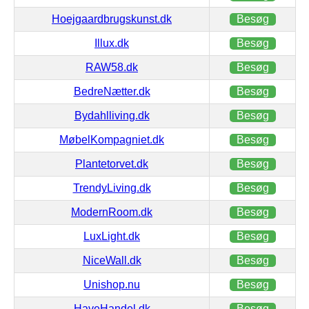
Hoejgaardbrugskunst.dk
Besøg
Illux.dk
Besøg
RAW58.dk
Besøg
BedreNætter.dk
Besøg
Bydahlliving.dk
Besøg
MøbelKompagniet.dk
Besøg
Plantetorvet.dk
Besøg
TrendyLiving.dk
Besøg
ModernRoom.dk
Besøg
LuxLight.dk
Besøg
NiceWall.dk
Besøg
Unishop.nu
Besøg
HaveHandel.dk
Besøg