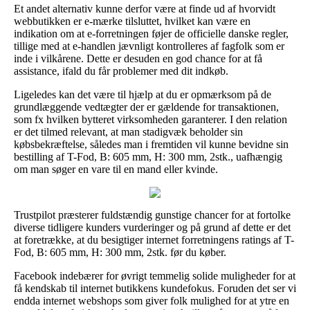
Et andet alternativ kunne derfor være at finde ud af hvorvidt
webbutikken er e-mærke tilsluttet, hvilket kan være en
indikation om at e-forretningen føjer de officielle danske regler,
tillige med at e-handlen jævnligt kontrolleres af fagfolk som er
inde i vilkårene. Dette er desuden en god chance for at få
assistance, ifald du får problemer med dit indkøb.
Ligeledes kan det være til hjælp at du er opmærksom på de
grundlæggende vedtægter der er gældende for transaktionen,
som fx hvilken bytteret virksomheden garanterer. I den relation
er det tilmed relevant, at man stadigvæk beholder sin
købsbekræftelse, således man i fremtiden vil kunne bevidne sin
bestilling af T-Fod, B: 605 mm, H: 300 mm, 2stk., uafhængig
om man søger en vare til en mand eller kvinde.
Trustpilot præsterer fuldstændig gunstige chancer for at fortolke
diverse tidligere kunders vurderinger og på grund af dette er det
at foretrække, at du besigtiger internet forretningens ratings af T-
Fod, B: 605 mm, H: 300 mm, 2stk. før du køber.
Facebook indebærer for øvrigt temmelig solide muligheder for at
få kendskab til internet butikkens kundefokus. Foruden det ser vi
endda internet webshops som giver folk mulighed for at ytre en