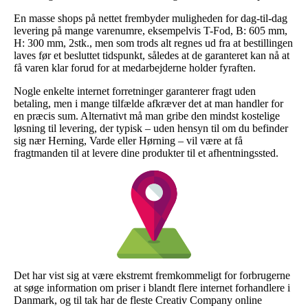
En masse shops på nettet frembyder muligheden for dag-til-dag
levering på mange varenumre, eksempelvis T-Fod, B: 605 mm,
H: 300 mm, 2stk., men som trods alt regnes ud fra at bestillingen
laves før et besluttet tidspunkt, således at de garanteret kan nå at
få varen klar forud for at medarbejderne holder fyraften.
Nogle enkelte internet forretninger garanterer fragt uden
betaling, men i mange tilfælde afkræver det at man handler for
en præcis sum. Alternativt må man gribe den mindst kostelige
løsning til levering, der typisk – uden hensyn til om du befinder
sig nær Herning, Varde eller Hørning – vil være at få
fragtmanden til at levere dine produkter til et afhentningssted.
Det har vist sig at være ekstremt fremkommeligt for forbrugerne
at søge information om priser i blandt flere internet forhandlere i
Danmark, og til tak har de fleste Creativ Company online