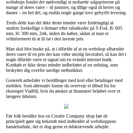
webshops fundet det nødvendigt at nedsætte salgspriserne på
mange af deres varer – til juniorer, og tillige også til herrer og
damer – en hel del, og endda nogle gange love gebyrfri levering.
Trods dette kan det ikke desto mindre være fordelagtigt at
studere forskellige e-firmaer efter rabatkoder på T-Fod, B: 605
mm, H: 300 mm, 2stk. inden du køber, sådan at man er
velinformeret til at få fat i den laveste pris.
Man skal blot huske på, at i tilfælde af at en webshop afhænder
deres varer til en pris der kan virke utrolig favorabel, så kan det i
nogle tilfælde være et signal om en svindel internet butik.
Kortkøb er ikke desto mindre indbefattet af en ordning, som
beskytter dig overfor uærlige netbutikker.
Generelt anbefaler vi bestillinger med kort eller betalinger med
mobilen. Som alternativ kunne du overveje et tilbud fra for
eksempel ViaBill, hvis du ønsker at finansiere beløbet over et
længere tidsrum.
Før folk bestiller hos en Creativ Company shop bør de
principielt gøre sig bekendt med indholdet af webshoppens
handelsaftale, det er dog gerne et tidskrævende arbejde.