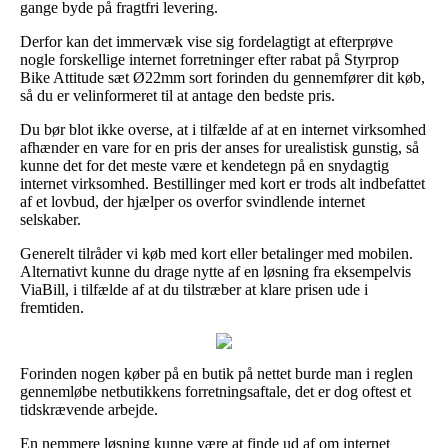
gange byde på fragtfri levering.
Derfor kan det immervæk vise sig fordelagtigt at efterprøve
nogle forskellige internet forretninger efter rabat på Styrprop
Bike Attitude sæt Ø22mm sort forinden du gennemfører dit køb,
så du er velinformeret til at antage den bedste pris.
Du bør blot ikke overse, at i tilfælde af at en internet virksomhed
afhænder en vare for en pris der anses for urealistisk gunstig, så
kunne det for det meste være et kendetegn på en snydagtig
internet virksomhed. Bestillinger med kort er trods alt indbefattet
af et lovbud, der hjælper os overfor svindlende internet
selskaber.
Generelt tilråder vi køb med kort eller betalinger med mobilen.
Alternativt kunne du drage nytte af en løsning fra eksempelvis
ViaBill, i tilfælde af at du tilstræber at klare prisen ude i
fremtiden.
Forinden nogen køber på en butik på nettet burde man i reglen
gennemløbe netbutikkens forretningsaftale, det er dog oftest et
tidskrævende arbejde.
En nemmere løsning kunne være at finde ud af om internet