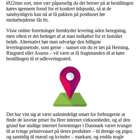
Ø22mm sort, men vær påpasselig da det beroer på at bestillingen
køres igennem forud for et konkret tidspunkt, så at de
sandsynligvis kan nå at få pakken på posthuset før
medarbejderne får fri.
Visse online forretninger frembyder levering uden beregning,
men oftest er det betinget af at man indkøber for et fastslået
beløb. Alternativt bør man udvælge den billigste
leveringsmetode, som gerne – uanset om du er tæt på Herning,
Ringsted eller Assens – vil være at få fragtmanden til at køre
bestillingen til et udleveringssted.
Det har vist sig at være ualmindeligt smart for forbrugerne at
finde de laveste priser fra flere internet virksomheder, og af den
grund har utallige internet forretninger i Danmark været tvunget
til at tvinge prisniveauet på deres produkter – til drenge og piger,
og samtidig til mænd og kvinder – markant, og endda nogle