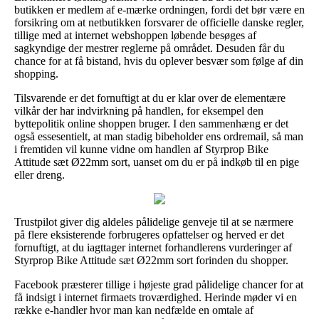
butikken er medlem af e-mærke ordningen, fordi det bør være en
forsikring om at netbutikken forsvarer de officielle danske regler,
tillige med at internet webshoppen løbende besøges af
sagkyndige der mestrer reglerne på området. Desuden får du
chance for at få bistand, hvis du oplever besvær som følge af din
shopping.
Tilsvarende er det fornuftigt at du er klar over de elementære
vilkår der har indvirkning på handlen, for eksempel den
byttepolitik online shoppen bruger. I den sammenhæng er det
også essesentielt, at man stadig bibeholder ens ordremail, så man
i fremtiden vil kunne vidne om handlen af Styrprop Bike
Attitude sæt Ø22mm sort, uanset om du er på indkøb til en pige
eller dreng.
Trustpilot giver dig aldeles pålidelige genveje til at se nærmere
på flere eksisterende forbrugeres opfattelser og herved er det
fornuftigt, at du iagttager internet forhandlerens vurderinger af
Styrprop Bike Attitude sæt Ø22mm sort forinden du shopper.
Facebook præsterer tillige i højeste grad pålidelige chancer for at
få indsigt i internet firmaets troværdighed. Herinde møder vi en
række e-handler hvor man kan nedfælde en omtale af