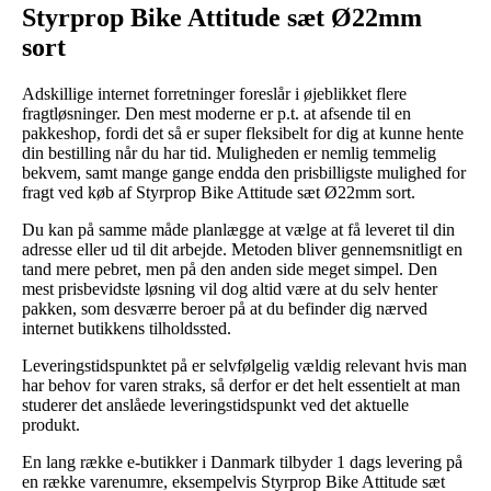
Styrprop Bike Attitude sæt Ø22mm
sort
Adskillige internet forretninger foreslår i øjeblikket flere
fragtløsninger. Den mest moderne er p.t. at afsende til en
pakkeshop, fordi det så er super fleksibelt for dig at kunne hente
din bestilling når du har tid. Muligheden er nemlig temmelig
bekvem, samt mange gange endda den prisbilligste mulighed for
fragt ved køb af Styrprop Bike Attitude sæt Ø22mm sort.
Du kan på samme måde planlægge at vælge at få leveret til din
adresse eller ud til dit arbejde. Metoden bliver gennemsnitligt en
tand mere pebret, men på den anden side meget simpel. Den
mest prisbevidste løsning vil dog altid være at du selv henter
pakken, som desværre beroer på at du befinder dig nærved
internet butikkens tilholdssted.
Leveringstidspunktet på er selvfølgelig vældig relevant hvis man
har behov for varen straks, så derfor er det helt essentielt at man
studerer det anslåede leveringstidspunkt ved det aktuelle
produkt.
En lang række e-butikker i Danmark tilbyder 1 dags levering på
en række varenumre, eksempelvis Styrprop Bike Attitude sæt