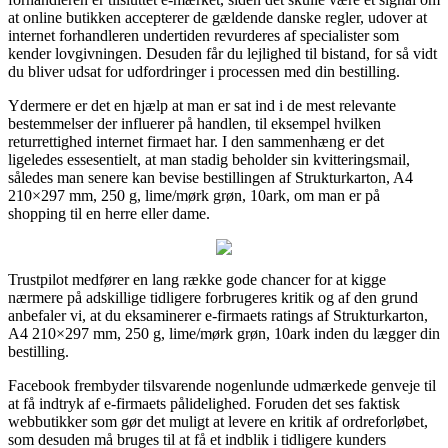
at online butikken accepterer de gældende danske regler, udover at
internet forhandleren undertiden revurderes af specialister som
kender lovgivningen. Desuden får du lejlighed til bistand, for så vidt
du bliver udsat for udfordringer i processen med din bestilling.
Ydermere er det en hjælp at man er sat ind i de mest relevante
bestemmelser der influerer på handlen, til eksempel hvilken
returrettighed internet firmaet har. I den sammenhæng er det
ligeledes essesentielt, at man stadig beholder sin kvitteringsmail,
således man senere kan bevise bestillingen af Strukturkarton, A4
210×297 mm, 250 g, lime/mørk grøn, 10ark, om man er på
shopping til en herre eller dame.
Trustpilot medfører en lang række gode chancer for at kigge
nærmere på adskillige tidligere forbrugeres kritik og af den grund
anbefaler vi, at du eksaminerer e-firmaets ratings af Strukturkarton,
A4 210×297 mm, 250 g, lime/mørk grøn, 10ark inden du lægger din
bestilling.
Facebook frembyder tilsvarende nogenlunde udmærkede genveje til
at få indtryk af e-firmaets pålidelighed. Foruden det ses faktisk
webbutikker som gør det muligt at levere en kritik af ordreforløbet,
som desuden må bruges til at få et indblik i tidligere kunders