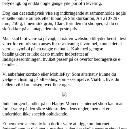
betydeligt, og endda nogle gange yde portofri levering.
Dog kan det stadigvæk vise sig indbringende at sammenholde nogle
enkelte online outlets efter tilbud på Strukturkarton, A4 210×297
mm, 250 g, lime/mørk grøn, 10ark forinden du shopper, så du er
skråsikker på at antage den skarpeste pris.
Man skal blot være så påvagt, at når en webshop tilbyder bedst i test
varer for en pris som anses for usædvanlig favorabel, kunne det tit
være et symbol på en uægte netbutik. Køb med gængse
betalingskort er ikke desto mindre indbefattet af
Indsigelsesordningen, hvilket passer på os overfor bedrageriske e-
handler.
Vi anbefaler kortkøb eller MobilePay. Som alternativ kunne du
vælge en løsning på afbetaling som eksempelvis ViaBill, hvis du
hellere vil klare prisen over flere uger.
Inden nogen handler på en Happy Moments internet shop kan man
for at være på den sikre side studere dens regler, men det er
undertiden ikke specielt ophidsende.
Et nemmere alternativ kan derfor være at kigge om internet
forhandleren er tilsluttet e-mærket, siden det skulle være et signal om