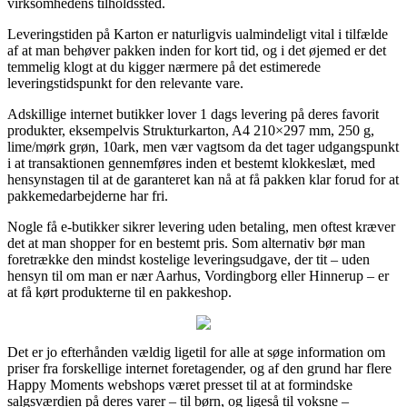
virksomhedens tilholdssted.
Leveringstiden på Karton er naturligvis ualmindeligt vital i tilfælde
af at man behøver pakken inden for kort tid, og i det øjemed er det
temmelig klogt at du kigger nærmere på det estimerede
leveringstidspunkt for den relevante vare.
Adskillige internet butikker lover 1 dags levering på deres favorit
produkter, eksempelvis Strukturkarton, A4 210×297 mm, 250 g,
lime/mørk grøn, 10ark, men vær vagtsom da det tager udgangspunkt
i at transaktionen gennemføres inden et bestemt klokkeslæt, med
hensynstagen til at de garanteret kan nå at få pakken klar forud for at
pakkemedarbejderne har fri.
Nogle få e-butikker sikrer levering uden betaling, men oftest kræver
det at man shopper for en bestemt pris. Som alternativ bør man
foretrække den mindst kostelige leveringsudgave, der tit – uden
hensyn til om man er nær Aarhus, Vordingborg eller Hinnerup – er
at få kørt produkterne til en pakkeshop.
Det er jo efterhånden vældig ligetil for alle at søge information om
priser fra forskellige internet foretagender, og af den grund har flere
Happy Moments webshops været presset til at at formindske
salgsværdien på deres varer – til børn, og ligeså til voksne –