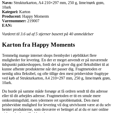
Navn:
Strukturkarton, A4 210×297 mm, 250 g, lime/mørk grøn,
10ark
Kategori:
Karton
Producent:
Happy Moments
Varenummer:
219007
EAN:
Vurderet til
3.6
ud af 5 stjerner baseret på
40
anmeldelser
Karton fra Happy Moments
Temmelig mange internet shops frembyder i øjeblikket flere
muligheder for levering. En der er meget anvendt er på nuværende
tidspunkt pakkeshoppen, fordi det så giver dig god fleksibilitet til at
kunne afhente produkterne når det passer dig. Fragtmetoden er
nemlig ultra fleksibel, og ofte tillige den mest prisbevidste fragttype
ved køb af Strukturkarton, A4 210×297 mm, 250 g, lime/mørk grøn,
10ark.
Du burde på samme måde forsøge at få ordren sendt til din adresse
eller til dit arbejdes adresse. Fragtmetoden er tit en smule mere
omkostningsfuld, men ydermere ret uproblematisk. Den mest
prisbevidste mulighed for levering vil dog utvivlsomt være at du selv
henter produkterne, som desværre er betinget af at du er nær online