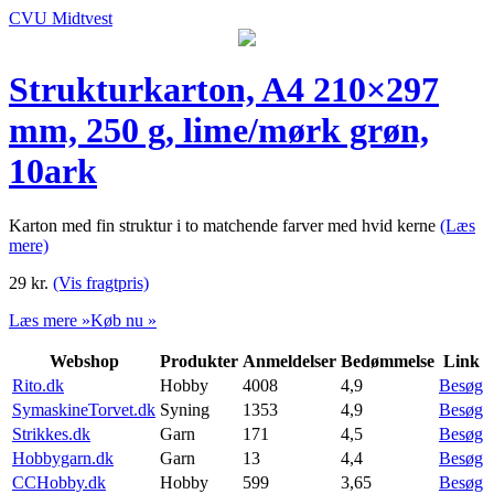
CVU Midtvest
Strukturkarton, A4 210×297
mm, 250 g, lime/mørk grøn,
10ark
Karton med fin struktur i to matchende farver med hvid kerne
(Læs
mere)
29
kr.
(Vis fragtpris)
Læs mere »
Køb nu »
Webshop
Produkter
Anmeldelser
Bedømmelse
Link
Rito.dk
Hobby
4008
4,9
Besøg
SymaskineTorvet.dk
Syning
1353
4,9
Besøg
Strikkes.dk
Garn
171
4,5
Besøg
Hobbygarn.dk
Garn
13
4,4
Besøg
CCHobby.dk
Hobby
599
3,65
Besøg