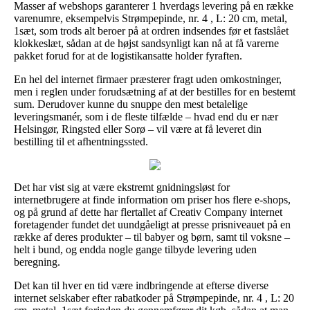
Masser af webshops garanterer 1 hverdags levering på en række
varenumre, eksempelvis Strømpepinde, nr. 4 , L: 20 cm, metal,
1sæt, som trods alt beroer på at ordren indsendes før et fastslået
klokkeslæt, sådan at de højst sandsynligt kan nå at få varerne
pakket forud for at de logistikansatte holder fyraften.
En hel del internet firmaer præsterer fragt uden omkostninger,
men i reglen under forudsætning af at der bestilles for en bestemt
sum. Derudover kunne du snuppe den mest betalelige
leveringsmanér, som i de fleste tilfælde – hvad end du er nær
Helsingør, Ringsted eller Sorø – vil være at få leveret din
bestilling til et afhentningssted.
Det har vist sig at være ekstremt gnidningsløst for
internetbrugere at finde information om priser hos flere e-shops,
og på grund af dette har flertallet af Creativ Company internet
foretagender fundet det uundgåeligt at presse prisniveauet på en
række af deres produkter – til babyer og børn, samt til voksne –
helt i bund, og endda nogle gange tilbyde levering uden
beregning.
Det kan til hver en tid være indbringende at efterse diverse
internet selskaber efter rabatkoder på Strømpepinde, nr. 4 , L: 20