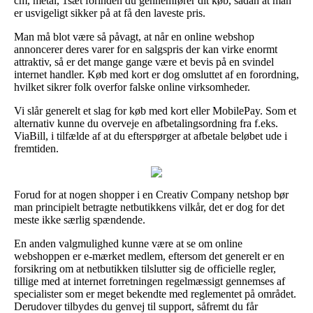
cm, metal, 1sæt forinden du gennemfører dit køb, sådan at man
er usvigeligt sikker på at få den laveste pris.
Man må blot være så påvagt, at når en online webshop
annoncerer deres varer for en salgspris der kan virke enormt
attraktiv, så er det mange gange være et bevis på en svindel
internet handler. Køb med kort er dog omsluttet af en forordning,
hvilket sikrer folk overfor falske online virksomheder.
Vi slår generelt et slag for køb med kort eller MobilePay. Som et
alternativ kunne du overveje en afbetalingsordning fra f.eks.
ViaBill, i tilfælde af at du efterspørger at afbetale beløbet ude i
fremtiden.
Forud for at nogen shopper i en Creativ Company netshop bør
man principielt betragte netbutikkens vilkår, det er dog for det
meste ikke særlig spændende.
En anden valgmulighed kunne være at se om online
webshoppen er e-mærket medlem, eftersom det generelt er en
forsikring om at netbutikken tilslutter sig de officielle regler,
tillige med at internet forretningen regelmæssigt gennemses af
specialister som er meget bekendte med reglementet på området.
Derudover tilbydes du genvej til support, såfremt du får