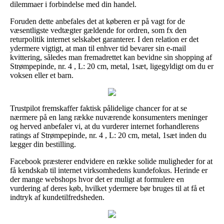
dilemmaer i forbindelse med din handel.
Foruden dette anbefales det at køberen er på vagt for de
væsentligste vedtægter gældende for ordren, som fx den
returpolitik internet selskabet garanterer. I den relation er det
ydermere vigtigt, at man til enhver tid bevarer sin e-mail
kvittering, således man fremadrettet kan bevidne sin shopping af
Strømpepinde, nr. 4 , L: 20 cm, metal, 1sæt, ligegyldigt om du er
voksen eller et barn.
Trustpilot fremskaffer faktisk pålidelige chancer for at se
nærmere på en lang række nuværende konsumenters meninger
og herved anbefaler vi, at du vurderer internet forhandlerens
ratings af Strømpepinde, nr. 4 , L: 20 cm, metal, 1sæt inden du
lægger din bestilling.
Facebook præsterer endvidere en række solide muligheder for at
få kendskab til internet virksomhedens kundefokus. Herinde er
der mange webshops hvor det er muligt at formulere en
vurdering af deres køb, hvilket ydermere bør bruges til at få et
indtryk af kundetilfredsheden.