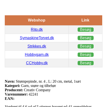
Webshop
Link
Rito.dk
Besøg
SymaskineTorvet.dk
Besøg
Strikkes.dk
Besøg
Hobbygarn.dk
Besøg
CCHobby.dk
Besøg
Navn:
Strømpepinde, nr. 4 , L: 20 cm, metal, 1sæt
Kategori:
Garn, snøre og tilbehør
Producent:
Creativ Company
Varenummer:
42241
EAN:
Vurderet til
4.6
ud af 5 stjerner baseret på
41
anmeldelser