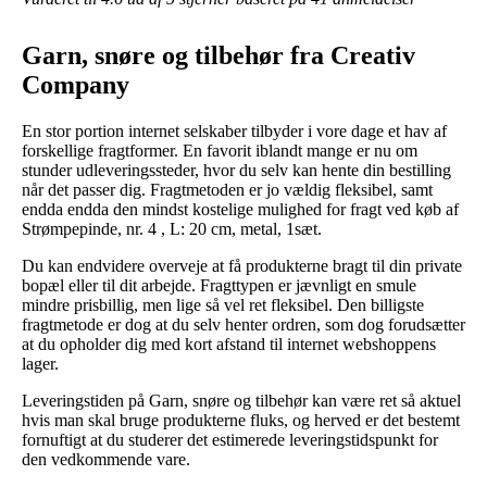
Garn, snøre og tilbehør fra Creativ
Company
En stor portion internet selskaber tilbyder i vore dage et hav af
forskellige fragtformer. En favorit iblandt mange er nu om
stunder udleveringssteder, hvor du selv kan hente din bestilling
når det passer dig. Fragtmetoden er jo vældig fleksibel, samt
endda endda den mindst kostelige mulighed for fragt ved køb af
Strømpepinde, nr. 4 , L: 20 cm, metal, 1sæt.
Du kan endvidere overveje at få produkterne bragt til din private
bopæl eller til dit arbejde. Fragttypen er jævnligt en smule
mindre prisbillig, men lige så vel ret fleksibel. Den billigste
fragtmetode er dog at du selv henter ordren, som dog forudsætter
at du opholder dig med kort afstand til internet webshoppens
lager.
Leveringstiden på Garn, snøre og tilbehør kan være ret så aktuel
hvis man skal bruge produkterne fluks, og herved er det bestemt
fornuftigt at du studerer det estimerede leveringstidspunkt for
den vedkommende vare.