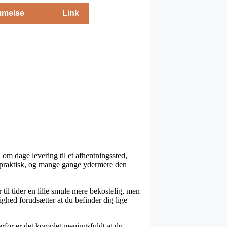
melse
Link
u om dage levering til et afhentningssted,
ra praktisk, og mange gange ydermere den
 til tider en lille smule mere bekostelig, men
ighed forudsætter at du befinder dig lige
rfor er det komplet meningsfuldt at du