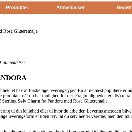
Produkter
Anmeldelser
Bedøm
d Rosa Glitteremalje
1
anmeldelser
 PANDORA
 alt held et hav af forskellige leveringstyper. En af de mest populære er n
e produkter når du har mulighed for det. Fragtmuligheden er altså ult
f Sterling Sølv Charm fra Pandora med Rosa Glitteremalje.
ing til din lejlighed eller til hvor du arbejder. Leveringsmetoden bliver
elige leveringsform er uden tvivl at du selv henter varerne, men den mul
vanlig udslagsgivende om du skal bruge produktet lige om lidt, og de