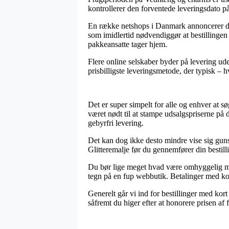
kontrollerer den forventede leveringsdato
En række netshops i Danmark annoncerer da
som imidlertid nødvendiggør at bestillingen 
pakkeansatte tager hjem.
Flere online selskaber byder på levering ud
prisbilligste leveringsmetode, der typisk – h
Det er super simpelt for alle og enhver at 
været nødt til at stampe udsalgspriserne på
gebyrfri levering.
Det kan dog ikke desto mindre vise sig guns
Glitteremalje før du gennemfører din bestilli
Du bør lige meget hvad være omhyggelig med, a
tegn på en fup webbutik. Betalinger med kor
Generelt går vi ind for bestillinger med kor
såfremt du higer efter at honorere prisen af