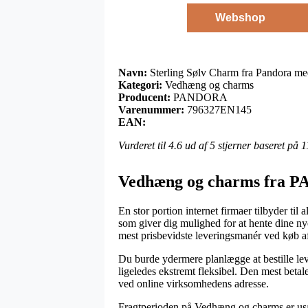
Webshop
Navn:
Sterling Sølv Charm fra Pandora me
Kategori:
Vedhæng og charms
Producent:
PANDORA
Varenummer:
796327EN145
EAN:
Vurderet til
4.6
ud af 5 stjerner baseret på
1
Vedhæng og charms fra
En stor portion internet firmaer tilbyder til
som giver dig mulighed for at hente dine ny
mest prisbevidste leveringsmanér ved køb a
Du burde ydermere planlægge at bestille lever
ligeledes ekstremt fleksibel. Den mest betal
ved online virksomhedens adresse.
Fragtperioden på Vedhæng og charms er usæd