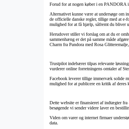
Forud for at nogen køber i en PANDORA inte
Alternativet kunne være at undersøge om inter
de officielle danske regler, tillige med at 
mulighed for at få hjælp, såfremt du bliver
Herudover stiller vi forslag om at du er omh
sammenhæng er det på samme måde afgørende,
Charm fra Pandora med Rosa Glitteremalje, 
Trustpilot indebærer tilpas relevante løsnin
vurderer online forretningens omtaler af St
Facebook leverer tillige immervæk solide me
mulighed for at publicere en kritik af deres
Dette website er finansieret af indtægter fr
besøgende vi sender videre laver en bestilli
Viden om varer og internet firmaer understø
data.