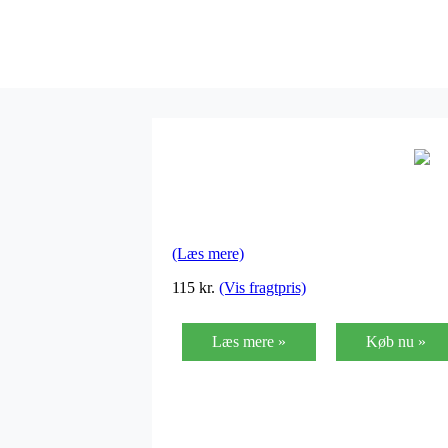
(Læs mere)
115
kr.
(Vis fragtpris)
Læs mere »
Køb nu »