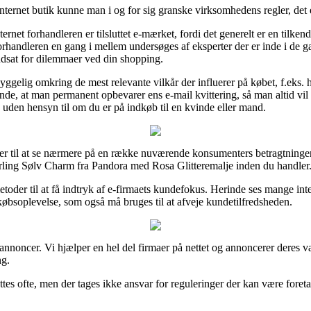
rnet butik kunne man i og for sig granske virksomhedens regler, det e
net forhandleren er tilsluttet e-mærket, fordi det generelt er en tilkende
e-forhandleren en gang i mellem undersøges af eksperter der er inde i de
 udsat for dilemmaer ved din shopping.
yggelig omkring de mest relevante vilkår der influerer på købet, f.eks. h
 at man permanent opbevarer ens e-mail kvittering, så man altid vil ku
uden hensyn til om du er på indkøb til en kvinde eller mand.
ger til at se nærmere på en række nuværende konsumenters betragtninger 
erling Sølv Charm fra Pandora med Rosa Glitteremalje inden du handler
toder til at få indtryk af e-firmaets kundefokus. Herinde ses mange in
 købsoplevelse, som også må bruges til at afveje kundetilfredsheden.
a annoncer. Vi hjælper en hel del firmaer på nettet og annoncerer deres v
ng.
ttes ofte, men der tages ikke ansvar for reguleringer der kan være foret