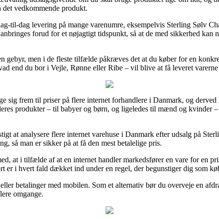
 på det vedkommende produkt.
g-til-dag levering på mange varenumre, eksempelvis Sterling Sølv Ch
anbringes forud for et nøjagtigt tidspunkt, så at de med sikkerhed kan n
en gebyr, men i de fleste tilfælde påkræves det at du køber for en konk
vad end du bor i Vejle, Rønne eller Ribe – vil blive at få leveret varerne 
søge sig frem til priser på flere internet forhandlere i Danmark, og d
 deres produkter – til babyer og børn, og ligeledes til mænd og kvinder 
tigt at analysere flere internet varehuse i Danmark efter udsalg på St
ng, så man er sikker på at få den mest betalelige pris.
t i tilfælde af at en internet handler markedsfører en vare for en pris d
t er i hvert fald dækket ind under en regel, der begunstiger dig som k
t eller betalinger med mobilen. Som et alternativ bør du overveje en af
 flere omgange.