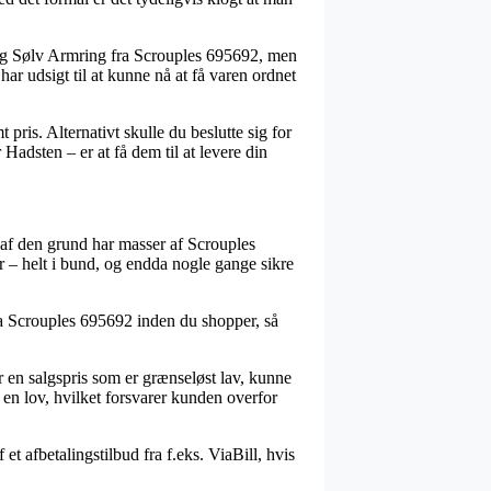
ling Sølv Armring fra Scrouples 695692, men
har udsigt til at kunne nå at få varen ordnet
ris. Alternativt skulle du beslutte sig for
adsten – er at få dem til at levere din
g af den grund har masser af Scrouples
 – helt i bund, og endda nogle gange sikre
fra Scrouples 695692 inden du shopper, så
or en salgspris som er grænseløst lav, kunne
f en lov, hvilket forsvarer kunden overfor
t afbetalingstilbud fra f.eks. ViaBill, hvis