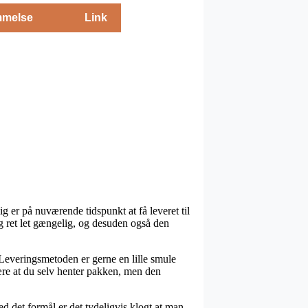
melse
Link
ig er på nuværende tidspunkt at få leveret til
lig ret let gængelig, og desuden også den
e. Leveringsmetoden er gerne en lille smule
være at du selv henter pakken, men den
d det formål er det tydeligvis klogt at man