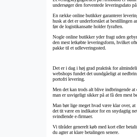
undersøger den forventede leveringsdato på 
En række online butikker garanterer leverin
husk at det er underforstået at bestillingen 
før de logistikansatte holder fyraften.
Nogle online butikker yder fragt uden gebyr,
den mest letkøbte leveringsform, hvilket of
pakke til et udleveringssted.
Det er i dag i høj grad praktisk for alminde
webshops fundet det uundgåeligt at nedbring
portofri levering.
Men det kan trods alt blive indbringende at
man er usvigeligt sikker på at få den mest be
Man bør lige meget hvad være klar over, at i 
det tit være en indikator for en snydagtig n
svindlende e-firmaer.
Vi tilråder generelt køb med kort eller beta
du agter at klare betalingen senere.