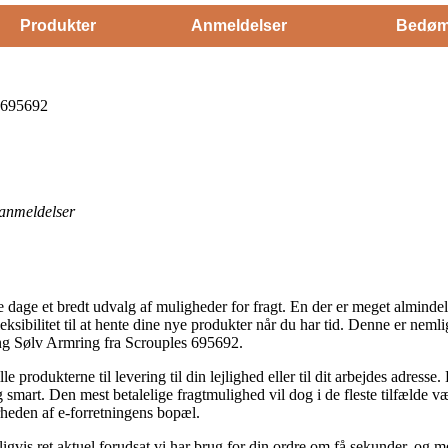
Produkter
Anmeldelser
Bedøm
s 695692
anmeldelser
ore dage et bredt udvalg af muligheder for fragt. En der er meget almindel
fleksibilitet til at hente dine nye produkter når du har tid. Denne er nem
ing Sølv Armring fra Scrouples 695692.
e produkterne til levering til din lejlighed eller til dit arbejdes adress
 smart. Den mest betalelige fragtmulighed vil dog i de fleste tilfælde 
heden af e-forretningens bopæl.
vis ret aktuel forudsat vi har brug for din ordre om få sekunder, og me