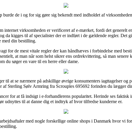
 burde de i og for sig gøre sig bekendt med indholdet af virksomhedens
 om internet virksomheden er verificeret af e-mærket, fordi det generelt 
og da kigges til af specialister der er indført i de gældende regler. Det giv
 med din bestilling.
å vagt for de mest vitale regler der kan håndhæves i forbindelse med best
sesentielt, at man når som helst sikrer ens ordrekvittering, så man senere
m du søger en vare til en herre eller dame.
er til at se nærmere på adskillige øvrige konsumenters iagttagelser og på
 af Sterling Sølv Armring fra Scrouples 695692 forinden du lægger din 
hancer for at få indsigt i e-forhandlerens popularitet. Herinde ses fakti
ør udnyttes til at danne dig et indtryk af hvor tilfredse kunderne er.
arbejdsaftaler med nogle forskellige online shops i Danmark hvor vi for
estilling.