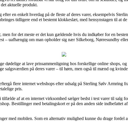
det aktuelle produkt.
g efter en enkelt hverdag på de fleste af deres varer, eksempelvis Ster
anbringes tidligere end et bestemt klokkeslæt, med hensynstagen til at de 
 men for det meste er det kun gældende hvis du indkøber for en bestemt p
test – uafhængig om man opholder sig nær Silkeborg, Nørresundby eller H
lige dødelige at lave prissammenligning hos forskellige online shops, o
e salgsværdien på deres varer – til børn, men også til mænd og kvinder
 eftergå flere internet webshops efter udsalg på Sterling Sølv Armring 
talelige pris.
tilfælde af at en internet virksomhed sælger bedst i test varer til salg f
etshop. Bestillinger med betalingskort er på den anden side indbefattet a
linger med mobilen. Som en alternativ mulighed kunne du drage fordel af e