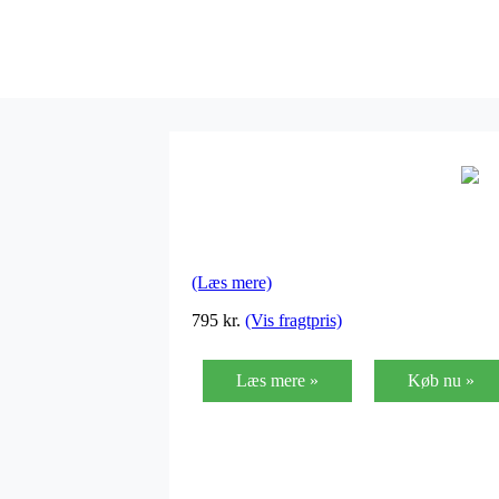
(Læs mere)
795
kr.
(Vis fragtpris)
Læs mere »
Køb nu »