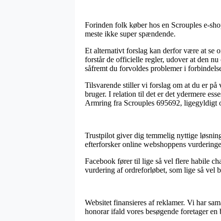
Forinden folk køber hos en Scrouples e-shop
meste ikke super spændende.
Et alternativt forslag kan derfor være at se
forstår de officielle regler, udover at den nu 
såfremt du forvoldes problemer i forbindelse
Tilsvarende stiller vi forslag om at du er p
bruger. I relation til det er det ydermere es
Armring fra Scrouples 695692, ligegyldigt o
Trustpilot giver dig temmelig nyttige løsning
efterforsker online webshoppens vurderinger
Facebook fører til lige så vel flere habile c
vurdering af ordreforløbet, som lige så vel b
Websitet finansieres af reklamer. Vi har sam
honorar ifald vores besøgende foretager en b