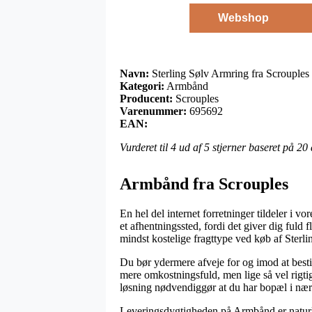
Webshop
Navn:
Sterling Sølv Armring fra Scrouple
Kategori:
Armbånd
Producent:
Scrouples
Varenummer:
695692
EAN:
Vurderet til
4
ud af 5 stjerner baseret på
20
Armbånd fra Scrouples
En hel del internet forretninger tildeler i v
et afhentningssted, fordi det giver dig fuld 
mindst kostelige fragttype ved køb af Sterl
Du bør ydermere afveje for og imod at bestill
mere omkostningsfuld, men lige så vel rigtig
løsning nødvendiggør at du har bopæl i nær
Leveringsdygtigheden på Armbånd er naturlig