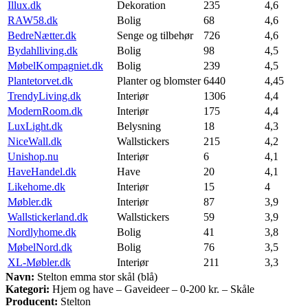
Illux.dk
Dekoration
235
4,6
RAW58.dk
Bolig
68
4,6
BedreNætter.dk
Senge og tilbehør
726
4,6
Bydahlliving.dk
Bolig
98
4,5
MøbelKompagniet.dk
Bolig
239
4,5
Plantetorvet.dk
Planter og blomster
6440
4,45
TrendyLiving.dk
Interiør
1306
4,4
ModernRoom.dk
Interiør
175
4,4
LuxLight.dk
Belysning
18
4,3
NiceWall.dk
Wallstickers
215
4,2
Unishop.nu
Interiør
6
4,1
HaveHandel.dk
Have
20
4,1
Likehome.dk
Interiør
15
4
Møbler.dk
Interiør
87
3,9
Wallstickerland.dk
Wallstickers
59
3,9
Nordlyhome.dk
Bolig
41
3,8
MøbelNord.dk
Bolig
76
3,5
XL-Møbler.dk
Interiør
211
3,3
Navn:
Stelton emma stor skål (blå)
Kategori:
Hjem og have – Gaveideer – 0-200 kr. – Skåle
Producent:
Stelton