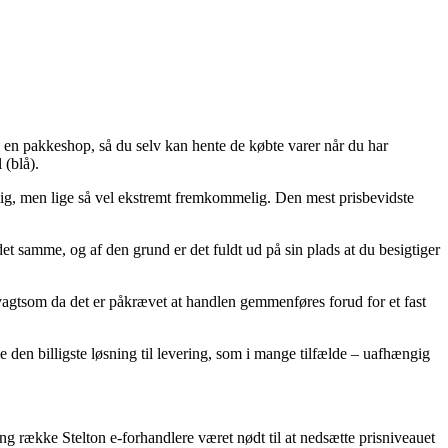
il en pakkeshop, så du selv kan hente de købte varer når du har
 (blå).
billig, men lige så vel ekstremt fremkommelig. Den mest prisbevidste
t samme, og af den grund er det fuldt ud på sin plads at du besigtiger
vagtsom da det er påkrævet at handlen gemmenføres forud for et fast
ke den billigste løsning til levering, som i mange tilfælde – uafhængig
lang række Stelton e-forhandlere været nødt til at nedsætte prisniveauet