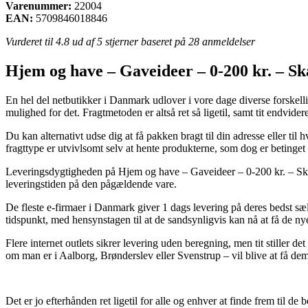
Varenummer:
22004
EAN:
5709846018846
Vurderet til
4.8
ud af 5 stjerner baseret på
28
anmeldelser
Hjem og have – Gaveideer – 0-200 kr. – Skå
En hel del netbutikker i Danmark udlover i vore dage diverse forskelli
mulighed for det. Fragtmetoden er altså ret så ligetil, samt tit endvid
Du kan alternativt udse dig at få pakken bragt til din adresse eller ti
fragttype er utvivlsomt selv at hente produkterne, som dog er betinget 
Leveringsdygtigheden på Hjem og have – Gaveideer – 0-200 kr. – Skåle 
leveringstiden på den pågældende vare.
De fleste e-firmaer i Danmark giver 1 dags levering på deres bedst s
tidspunkt, med hensynstagen til at de sandsynligvis kan nå at få de ny
Flere internet outlets sikrer levering uden beregning, men tit stiller 
om man er i Aalborg, Brønderslev eller Svenstrup – vil blive at få dem t
Det er jo efterhånden ret ligetil for alle og enhver at finde frem til d