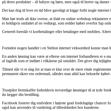
på deres produkter – til babyer og børn, men også til herrer og damer 
Det kan dog til hver en tid blive gavnligt at kigge forbi nogle internet
Man bør trods alt ikke overse, at ifald en online webshop reklamerer 
er heldigvis omfattet af en vedtægt, som redder køber overfor fup onli
Generelt foreslår vi kortbetalinger eller betalinger med mobilen. Alte
Forinden nogen handler i en Stelton internet virksomhed kunne man hel
En anden løsning kan være at efterse om internet forhandleren er e-mæ
af fagfolk som er indført i vilkårene på området. Det giver dig lejligh
Tilmed slår vi et slag for at man er klar over de mest vitale reglemen
permanent sikrer ens ordremail, således man altid kan bekræfte købet a
Trustpilot fremskaffer forholdsvis troværdige løsninger til at tyde for
du lægger din bestilling.
Facebook forærer dig endvidere i højeste grad fordelagtige chancer fo
også kan anvendes til vurdering af tilfredsheden hos kunderne.