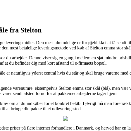
le fra Stelton
ge leveringsmidler. Den mest almindelige er for øjeblikket at få sendt t
ere den mest betalelige leveringsmetode ved køb af Stelton emma stor skål
l hvor du arbejder. Denne viser sig en gang i mellem en sjat mindre pris
af at du befinder dig med kort afstand til e-firmaets bopæl.
er naturligvis yderst central hvis du står og skal bruge varerne med de
ælgende varenumre, eksempelvis Stelton emma stor skål (blå), men vær 
e varer sendt afsted forud for at pakkemedarbejderne tager hjem.
det krav om at du indkøber for et konkret beløb. I øvrigt må man foretræk
il at bringe din pakke til et udleveringssted.
e bedste priser på flere internet forhandlere i Danmark, og herved har en 