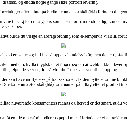
– drastisk, og endda nogle gange sikre portofri levering.
 forretninger efter tilbud på Stelton emma stor skål (blå) forinden du ge
en vare til salg for en salgspris som anses for hamrende billig, kan det
ne selskaber.
rnativt burde du vælge en afdragsordning som eksempelvis ViaBill, foruds
t sikkert sætte sig ind i netshoppens handelsvilkår, men det er typisk i
rket medlem, hvilket typisk er et fingerpeg om at webbutikken lever op 
ed til hjælpende service, for så vidt du får besvær ved din shopping.
ter der kan have indflydelse på transaktionen, fx den bytteret online bu
f Stelton emma stor skål (blå), om man er på udkig efter et produkt til 
skellige nuværende konsumenters ratings og herved er det smart, at du ve
r at få en idé om e-forhandlerens popularitet. Herinde ser vi en række n