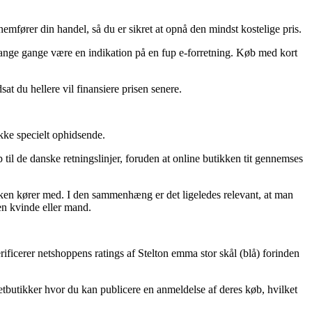
nnemfører din handel, så du er sikret at opnå den mindst kostelige pris.
 mange gange være en indikation på en fup e-forretning. Køb med kort
at du hellere vil finansiere prisen senere.
kke specielt ophidsende.
til de danske retningslinjer, foruden at online butikken tit gennemses
tikken kører med. I den sammenhæng er det ligeledes relevant, at man
en kvinde eller mand.
rificerer netshoppens ratings af Stelton emma stor skål (blå) forinden
etbutikker hvor du kan publicere en anmeldelse af deres køb, hvilket