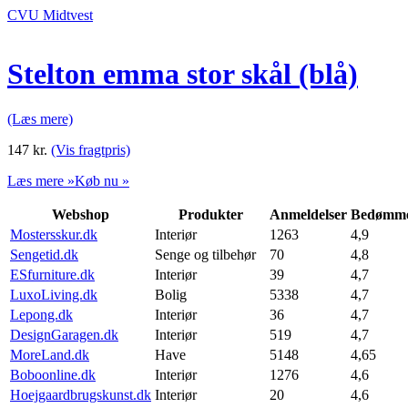
CVU Midtvest
Stelton emma stor skål (blå)
(Læs mere)
147
kr.
(Vis fragtpris)
Læs mere »
Køb nu »
Webshop
Produkter
Anmeldelser
Bedømme
Mostersskur.dk
Interiør
1263
4,9
Sengetid.dk
Senge og tilbehør
70
4,8
ESfurniture.dk
Interiør
39
4,7
LuxoLiving.dk
Bolig
5338
4,7
Lepong.dk
Interiør
36
4,7
DesignGaragen.dk
Interiør
519
4,7
MoreLand.dk
Have
5148
4,65
Boboonline.dk
Interiør
1276
4,6
Hoejgaardbrugskunst.dk
Interiør
20
4,6