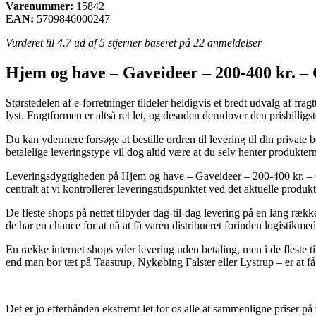
Varenummer:
15842
EAN:
5709846000247
Vurderet til
4.7
ud af 5 stjerner baseret på
22
anmeldelser
Hjem og have – Gaveideer – 200-400 kr. – G
Størstedelen af e-forretninger tildeler heldigvis et bredt udvalg af fr
lyst. Fragtformen er altså ret let, og desuden derudover den prisbilligs
Du kan ydermere forsøge at bestille ordren til levering til din privat
betalelige leveringstype vil dog altid være at du selv henter produkter
Leveringsdygtigheden på Hjem og have – Gaveideer – 200-400 kr. – Glas
centralt at vi kontrollerer leveringstidspunktet ved det aktuelle produkt
De fleste shops på nettet tilbyder dag-til-dag levering på en lang rækk
de har en chance for at nå at få varen distribueret forinden logistikmed
En række internet shops yder levering uden betaling, men i de fleste 
end man bor tæt på Taastrup, Nykøbing Falster eller Lystrup – er at få f
Det er jo efterhånden ekstremt let for os alle at sammenligne priser p