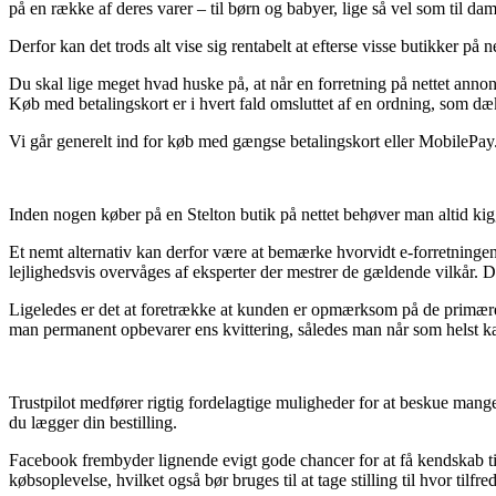
på en række af deres varer – til børn og babyer, lige så vel som til d
Derfor kan det trods alt vise sig rentabelt at efterse visse butikker på 
Du skal lige meget hvad huske på, at når en forretning på nettet annonce
Køb med betalingskort er i hvert fald omsluttet af en ordning, som d
Vi går generelt ind for køb med gængse betalingskort eller MobilePay. 
Inden nogen køber på en Stelton butik på nettet behøver man altid kig
Et nemt alternativ kan derfor være at bemærke hvorvidt e-forretningen e
lejlighedsvis overvåges af eksperter der mestrer de gældende vilkår. D
Ligeledes er det at foretrække at kunden er opmærksom på de primære b
man permanent opbevarer ens kvittering, således man når som helst kan
Trustpilot medfører rigtig fordelagtige muligheder for at beskue mange
du lægger din bestilling.
Facebook frembyder lignende evigt gode chancer for at få kendskab til
købsoplevelse, hvilket også bør bruges til at tage stilling til hvor tilfr