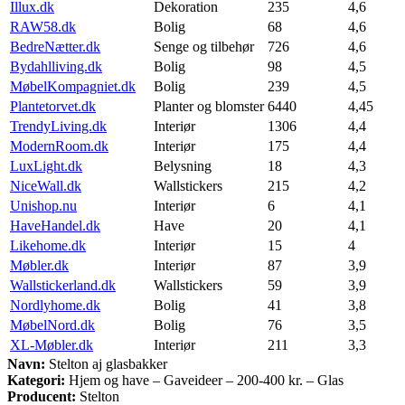
Illux.dk
Dekoration
235
4,6
RAW58.dk
Bolig
68
4,6
BedreNætter.dk
Senge og tilbehør
726
4,6
Bydahlliving.dk
Bolig
98
4,5
MøbelKompagniet.dk
Bolig
239
4,5
Plantetorvet.dk
Planter og blomster
6440
4,45
TrendyLiving.dk
Interiør
1306
4,4
ModernRoom.dk
Interiør
175
4,4
LuxLight.dk
Belysning
18
4,3
NiceWall.dk
Wallstickers
215
4,2
Unishop.nu
Interiør
6
4,1
HaveHandel.dk
Have
20
4,1
Likehome.dk
Interiør
15
4
Møbler.dk
Interiør
87
3,9
Wallstickerland.dk
Wallstickers
59
3,9
Nordlyhome.dk
Bolig
41
3,8
MøbelNord.dk
Bolig
76
3,5
XL-Møbler.dk
Interiør
211
3,3
Navn:
Stelton aj glasbakker
Kategori:
Hjem og have – Gaveideer – 200-400 kr. – Glas
Producent:
Stelton