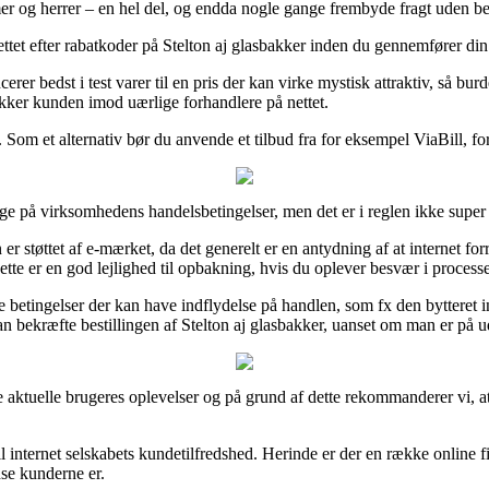
amer og herrer – en hel del, og endda nogle gange frembyde fragt uden b
nettet efter rabatkoder på Stelton aj glasbakker inden du gennemfører din 
rer bedst i test varer til en pris der kan virke mystisk attraktiv, så burd
ækker kunden imod uærlige forhandlere på nettet.
Som et alternativ bør du anvende et tilbud fra for eksempel ViaBill, for
ge på virksomhedens handelsbetingelser, men det er i reglen ikke super 
r støttet af e-mærket, da det generelt er en antydning af at internet fo
ette er en god lejlighed til opbakning, hvis du oplever besvær i process
etingelser der kan have indflydelse på handlen, som fx den bytteret in
 bekræfte bestillingen af Stelton aj glasbakker, uanset om man er på udk
 aktuelle brugeres oplevelser og på grund af dette rekommanderer vi, at
 internet selskabets kundetilfredshed. Herinde er der en række online f
edse kunderne er.