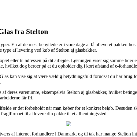
las fra Stelton
agttyper. En af de mest benyttede er i vore dage at få afleveret pakken h
te type af levering ved køb af Stelton aj glasbakker.
e bopæl eller til adressen på dit arbejde. Løsningen viser sig somme ti
ne, hvilket dog beroer på at du opholder dig i kort afstand af e-forhandl
 kan vise sig at være vældig betydningsfuld forudsat du har brug for v
.
e af deres varenumre, eksempelvis Stelton aj glasbakker, hvilket betinge
arbejderne får fri.
tilfælde er det forbeholdt når man køber for et konkret beløb. Desuden
ragtfirmaet til at levere din pakke til et afhentningssted.
å tværs af internet forhandlere i Danmark, og til tak har mange Stelton 