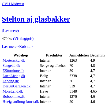
CVU Midtvest
Stelton aj glasbakker
(Læs mere)
479
kr.
(Vis fragtpris)
Læs mere »
Køb nu »
Webshop
Produkter
Anmeldelser
Bedømme
Mostersskur.dk
Interiør
1263
4,9
Sengetid.dk
Senge og tilbehør
70
4,8
ESfurniture.dk
Interiør
39
4,7
LuxoLiving.dk
Bolig
5338
4,7
Lepong.dk
Interiør
36
4,7
DesignGaragen.dk
Interiør
519
4,7
MoreLand.dk
Have
5148
4,65
Boboonline.dk
Interiør
1276
4,6
Hoejgaardbrugskunst.dk
Interiør
20
4,6