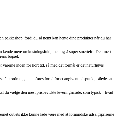
os en pakkeshop, fordi du så nemt kan hente dine produkter når du har
der en kende mere omkostningsfuld, men også super smertefri. Den mest
erens bopæl.
arerne inden for kort tid, så med det formål er det naturligvis
s af at ordren gennemføres forud for et angivent tidspunkt, således at
 skal du vælge den mest prisbevidste leveringsmåde, som typisk – hvad
internet outlets ikke kunne lade være med at formindske udsalgspriserne