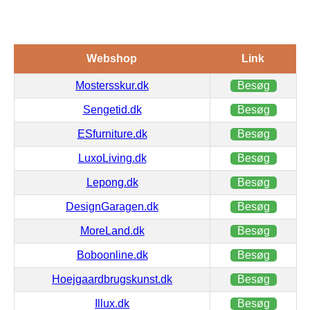
Webshop
Link
Mostersskur.dk
Besøg
Sengetid.dk
Besøg
ESfurniture.dk
Besøg
LuxoLiving.dk
Besøg
Lepong.dk
Besøg
DesignGaragen.dk
Besøg
MoreLand.dk
Besøg
Boboonline.dk
Besøg
Hoejgaardbrugskunst.dk
Besøg
Illux.dk
Besøg