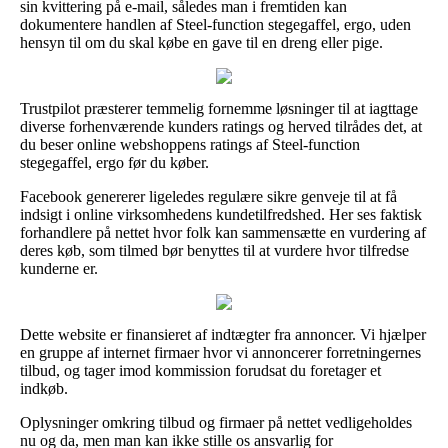
sin kvittering på e-mail, således man i fremtiden kan
dokumentere handlen af Steel-function stegegaffel, ergo, uden
hensyn til om du skal købe en gave til en dreng eller pige.
Trustpilot præsterer temmelig fornemme løsninger til at iagttage
diverse forhenværende kunders ratings og herved tilrådes det, at
du beser online webshoppens ratings af Steel-function
stegegaffel, ergo før du køber.
Facebook genererer ligeledes regulære sikre genveje til at få
indsigt i online virksomhedens kundetilfredshed. Her ses faktisk
forhandlere på nettet hvor folk kan sammensætte en vurdering af
deres køb, som tilmed bør benyttes til at vurdere hvor tilfredse
kunderne er.
Dette website er finansieret af indtægter fra annoncer. Vi hjælper
en gruppe af internet firmaer hvor vi annoncerer forretningernes
tilbud, og tager imod kommission forudsat du foretager et
indkøb.
Oplysninger omkring tilbud og firmaer på nettet vedligeholdes
nu og da, men man kan ikke stille os ansvarlig for