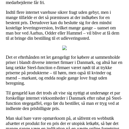
medarbejderne får fri.
Indtil flere internet varehuse sikrer fragt uden gebyr, men i
mange tilfælde er det så præmissen at der indkøbes for en
bestemt pris. Derudover kan du beslutte sig for den mindst
kostelige leveringsversion, hvilket mange gange – uanset om
man bor ved Aarhus, Odder eller Hammel – vil blive at få dem
til at bringe din bestilling til et udleveringssted.
Det er efterhånden ret let gængeligt for købere at sammenholde
priser i blandt diverse internet firmaer i Danmark, og altså har en
lang række Steel-function e-firmaer været nødt til at trykke
priserne på produkterne – til børn, men også til kvinder og
mænd – markant, og endda nogle gange love fragt uden
beregning.
Til gengæld kan det trods alt vise sig nyttigt at undersøge et par
forskellige internet virksomheder i Danmark efter rabat på Steel-
function stegegaffel, ergo før du bestiller, så man er tryg ved at
indhente den prisbilligste pris.
Man skal bare være opmærksom på, at såfremt en webbutik
afsætter et produkt for en pris der er utopisk letkøbt, så bør det
mange gange være en indikation på en uægte online forretning.