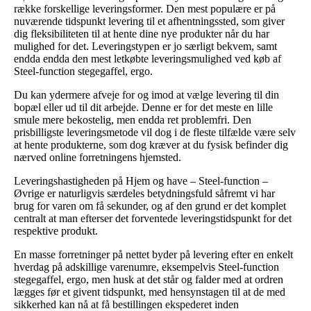
række forskellige leveringsformer. Den mest populære er på
nuværende tidspunkt levering til et afhentningssted, som giver
dig fleksibiliteten til at hente dine nye produkter når du har
mulighed for det. Leveringstypen er jo særligt bekvem, samt
endda endda den mest letkøbte leveringsmulighed ved køb af
Steel-function stegegaffel, ergo.
Du kan ydermere afveje for og imod at vælge levering til din
bopæl eller ud til dit arbejde. Denne er for det meste en lille
smule mere bekostelig, men endda ret problemfri. Den
prisbilligste leveringsmetode vil dog i de fleste tilfælde være selv
at hente produkterne, som dog kræver at du fysisk befinder dig
nærved online forretningens hjemsted.
Leveringshastigheden på Hjem og have – Steel-function –
Øvrige er naturligvis særdeles betydningsfuld såfremt vi har
brug for varen om få sekunder, og af den grund er det komplet
centralt at man efterser det forventede leveringstidspunkt for det
respektive produkt.
En masse forretninger på nettet byder på levering efter en enkelt
hverdag på adskillige varenumre, eksempelvis Steel-function
stegegaffel, ergo, men husk at det står og falder med at ordren
lægges før et givent tidspunkt, med hensynstagen til at de med
sikkerhed kan nå at få bestillingen ekspederet inden