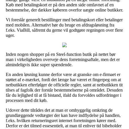
Køb med betalingskort er på den anden side omfavnet af en
bestemmelse, der dækker køberen overfor uægte online butikker.
Vi foreslår generelt bestillinger med betalingskort eller betalinger
med mobilen. Alternativt bør du bruge en afdragsløsning fra
f.eks. ViaBill, såfremt du gerne vil godtgøre regningen over flere
uger.
Inden nogen shopper på en Steel-function butik på nettet bør
man i virkeligheden overveje dens forretningsaftale, men det er
almindeligvis ikke super spændende.
En anden løsning kunne derfor være at granske om e-firmaet er
støttet af e-mærket, fordi det længe har været et fingerpeg om at
netbutikken efterfølger de officielle regler, samt at netbutikken tit
tilses af fagfolk der forstår bestemmelserne på området. Desuden
får du lejlighed til at få bistand, ifald du forvoldes udfordringer i
processen med dit køb.
Udover dette tilrådes det at man er omhyggelig omkring de
grundlæggende vedtægter der kan have indflydelse på handlen,
f.eks. hvilken returneringsret internet forretningen kører med.
Derfor er det tilmed essesentielt, at man til enhver tid bibeholder