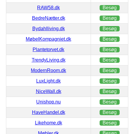
RAW58.dk
Besøg
BedreNætter.dk
Besøg
Bydahlliving.dk
Besøg
MøbelKompagniet.dk
Besøg
Plantetorvet.dk
Besøg
TrendyLiving.dk
Besøg
ModernRoom.dk
Besøg
LuxLight.dk
Besøg
NiceWall.dk
Besøg
Unishop.nu
Besøg
HaveHandel.dk
Besøg
Likehome.dk
Besøg
Møbler.dk
Besøg