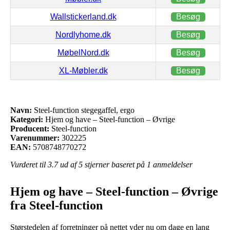
Wallstickerland.dk
Besøg
Nordlyhome.dk
Besøg
MøbelNord.dk
Besøg
XL-Møbler.dk
Besøg
Navn:
Steel-function stegegaffel, ergo
Kategori:
Hjem og have – Steel-function – Øvrige
Producent:
Steel-function
Varenummer:
302225
EAN:
5708748770272
Vurderet til
3.7
ud af 5 stjerner baseret på
1
anmeldelser
Hjem og have – Steel-function – Øvrige
fra Steel-function
Størstedelen af forretninger på nettet yder nu om dage en lang