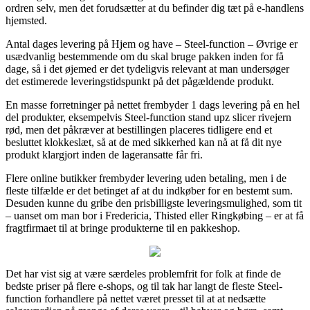
ordren selv, men det forudsætter at du befinder dig tæt på e-handlens
hjemsted.
Antal dages levering på Hjem og have – Steel-function – Øvrige er
usædvanlig bestemmende om du skal bruge pakken inden for få
dage, så i det øjemed er det tydeligvis relevant at man undersøger
det estimerede leveringstidspunkt på det pågældende produkt.
En masse forretninger på nettet frembyder 1 dags levering på en hel
del produkter, eksempelvis Steel-function stand upz slicer rivejern
rød, men det påkræver at bestillingen placeres tidligere end et
besluttet klokkeslæt, så at de med sikkerhed kan nå at få dit nye
produkt klargjort inden de lageransatte får fri.
Flere online butikker frembyder levering uden betaling, men i de
fleste tilfælde er det betinget af at du indkøber for en bestemt sum.
Desuden kunne du gribe den prisbilligste leveringsmulighed, som tit
– uanset om man bor i Fredericia, Thisted eller Ringkøbing – er at få
fragtfirmaet til at bringe produkterne til en pakkeshop.
Det har vist sig at være særdeles problemfrit for folk at finde de
bedste priser på flere e-shops, og til tak har langt de fleste Steel-
function forhandlere på nettet været presset til at at nedsætte