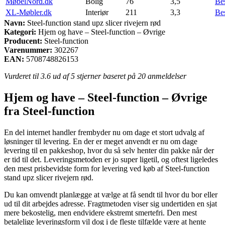
MøbelNord.dk
Bolig
76
3,5
Be
XL-Møbler.dk
Interiør
211
3,3
Be
Navn:
Steel-function stand upz slicer rivejern rød
Kategori:
Hjem og have – Steel-function – Øvrige
Producent:
Steel-function
Varenummer:
302267
EAN:
5708748826153
Vurderet til
3.6
ud af 5 stjerner baseret på
20
anmeldelser
Hjem og have – Steel-function – Øvrige
fra Steel-function
En del internet handler frembyder nu om dage et stort udvalg af
løsninger til levering. En der er meget anvendt er nu om dage
levering til en pakkeshop, hvor du så selv henter din pakke når der
er tid til det. Leveringsmetoden er jo super ligetil, og oftest ligeledes
den mest prisbevidste form for levering ved køb af Steel-function
stand upz slicer rivejern rød.
Du kan omvendt planlægge at vælge at få sendt til hvor du bor eller
ud til dit arbejdes adresse. Fragtmetoden viser sig undertiden en sjat
mere bekostelig, men endvidere ekstremt smertefri. Den mest
betalelige leveringsform vil dog i de fleste tilfælde være at hente