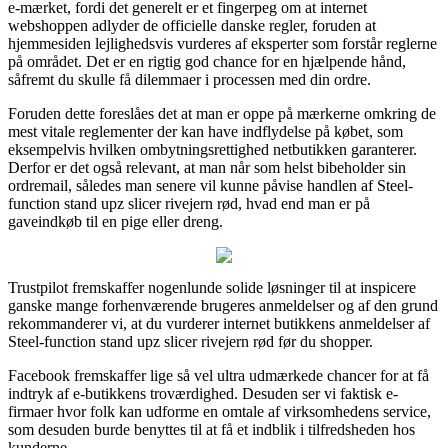
e-mærket, fordi det generelt er et fingerpeg om at internet
webshoppen adlyder de officielle danske regler, foruden at
hjemmesiden lejlighedsvis vurderes af eksperter som forstår reglerne
på området. Det er en rigtig god chance for en hjælpende hånd,
såfremt du skulle få dilemmaer i processen med din ordre.
Foruden dette foreslåes det at man er oppe på mærkerne omkring de
mest vitale reglementer der kan have indflydelse på købet, som
eksempelvis hvilken ombytningsrettighed netbutikken garanterer.
Derfor er det også relevant, at man når som helst bibeholder sin
ordremail, således man senere vil kunne påvise handlen af Steel-
function stand upz slicer rivejern rød, hvad end man er på
gaveindkøb til en pige eller dreng.
Trustpilot fremskaffer nogenlunde solide løsninger til at inspicere
ganske mange forhenværende brugeres anmeldelser og af den grund
rekommanderer vi, at du vurderer internet butikkens anmeldelser af
Steel-function stand upz slicer rivejern rød før du shopper.
Facebook fremskaffer lige så vel ultra udmærkede chancer for at få
indtryk af e-butikkens troværdighed. Desuden ser vi faktisk e-
firmaer hvor folk kan udforme en omtale af virksomhedens service,
som desuden burde benyttes til at få et indblik i tilfredsheden hos
kunderne.