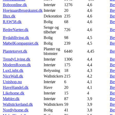
Boboonline.dk
Interiør
1276
4,6
Be
Hoejgaardbrugskunst.dk
Interiør
20
4,6
Be
Illux.dk
Dekoration
235
4,6
Be
RAW58.dk
Bolig
68
4,6
Be
Senge og
BedreNætter.dk
726
4,6
Be
tilbehør
Bydahlliving.dk
Bolig
98
4,5
Be
MøbelKompagniet.dk
Bolig
239
4,5
Be
Planter og
Plantetorvet.dk
6440
4,45
Be
blomster
TrendyLiving.dk
Interiør
1306
4,4
Be
ModernRoom.dk
Interiør
175
4,4
Be
LuxLight.dk
Belysning
18
4,3
Be
NiceWall.dk
Wallstickers
215
4,2
Be
Unishop.nu
Interiør
6
4,1
Be
HaveHandel.dk
Have
20
4,1
Be
Likehome.dk
Interiør
15
4
Be
Møbler.dk
Interiør
87
3,9
Be
Wallstickerland.dk
Wallstickers
59
3,9
Be
Nordlyhome.dk
Bolig
41
3,8
Be