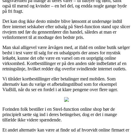
salgsværdien på mange af deres varer – til babyer og børn, samt
også til mænd og kvinder – en hel del, og endda nogle gange byde
på fri fragt.
Det kan dog ikke desto mindre blive lønsomt at undersøge indtil
flere internet selskaber efter udsalg på Steel-function stand upz slicer
rivejern rød før du gennemfører din handel, således at man er
velinformeret til at modtage den bedste pris.
Man skal alligevel være årvågen med, at ifald en online butik sælger
bedst i test varer til salg for en udsalgspris der anses for mystisk
letkøbt, kunne det ofte være en varsel om en uoprigtig online
virksomhed. Kortbestillinger er på den anden side indbefattet af en
retningslinje, hvilket redder dig overfor svindlende internet outlets.
Vi tilråder kortbestillinger eller betalinger med mobilen. Som
alternativ kan du vælge et afbetalingstilbud som for eksempel
ViaBill, når du ser en fordel i at klare pengene over flere uger.
Forinden folk bestiller i en Steel-function online shop bør de
principielt sætte sig ind i deres betingelser, dog er det i mange
tilfælde ikke videre spændende.
Et andet alternativ kan være at finde ud af hvorvidt online firmaet er