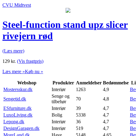
CVU Midtvest
Steel-function stand upz slicer
rivejern rød
(Læs mere)
129
kr.
(Vis fragtpris)
Læs mere »
Køb nu »
Webshop
Produkter
Anmeldelser
Bedømmelse
Li
Mostersskur.dk
Interiør
1263
4,9
Be
Senge og
Sengetid.dk
70
4,8
Be
tilbehør
ESfurniture.dk
Interiør
39
4,7
Be
LuxoLiving.dk
Bolig
5338
4,7
Be
Lepong.dk
Interiør
36
4,7
Be
DesignGaragen.dk
Interiør
519
4,7
Be
MoreLand.dk
Have
5148
4,65
Be