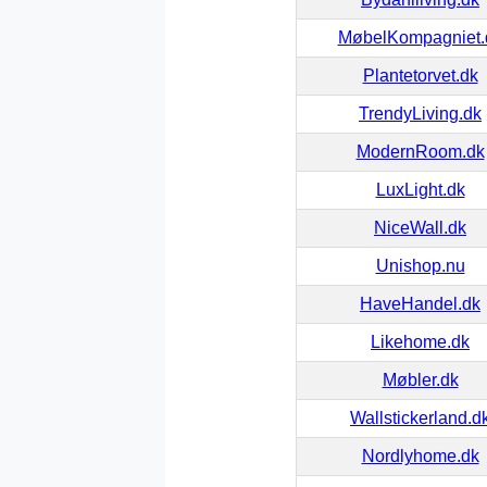
MøbelKompagniet.
Plantetorvet.dk
TrendyLiving.dk
ModernRoom.dk
LuxLight.dk
NiceWall.dk
Unishop.nu
HaveHandel.dk
Likehome.dk
Møbler.dk
Wallstickerland.d
Nordlyhome.dk