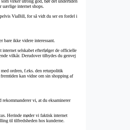
is som virker utrolig god, bør det undertiden
 uærlige internet shops.
vis ViaBill, for så vidt du ser en fordel i
r bare ikke videre interessant.
internet selskabet efterfølger de officielle
nde vilkår. Derudover tilbydes du genvej
 med ordren, f.eks. den returpolitik
i fremtiden kan vidne om sin shopping af
ved rekommanderer vi, at du eksaminerer
s. Herinde møder vi faktisk internet
ling til tilfredsheden hos kunderne.