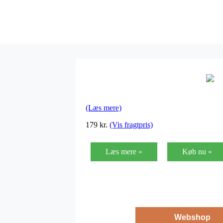
(Læs mere)
179
kr.
(Vis fragtpris)
Læs mere »
Køb nu »
Webshop