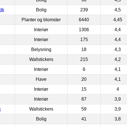
dk
Bolig
239
4,5
Planter og blomster
6440
4,45
Interiør
1306
4,4
Interiør
175
4,4
Belysning
18
4,3
Wallstickers
215
4,2
Interiør
6
4,1
Have
20
4,1
Interiør
15
4
Interiør
87
3,9
k
Wallstickers
59
3,9
Bolig
41
3,8