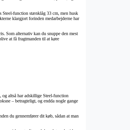
is Steel-function stænklåg 33 cm, men husk
ukterne klargjort forinden medarbejderne har
pris. Som alternativ kan du snuppe den mest
ive at få fragtmanden til at køre
, og altså har adskillige Steel-function
 voksne – betragteligt, og endda nogle gange
m inden du gennemfører dit køb, sådan at man