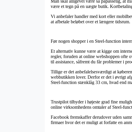
Man skal alligevel være så påpasselig, at ifa
være et tegn på en uægte butik. Kortbetalin
Vi anbefaler handler med kort eller mobilbet
at afbetale beløbet over et længere tidsrum.
Før nogen shopper i en Steel-function intern
Et alternativ kunne være at kigge om interne
regler, foruden at online webshoppen ofte
til assistance, såfremt du får problemer i pr
Tillige er det anbefalelsesværdigt at købere
webbutikken lover. Derfor er det i øvrigt a
Steel-function stænklåg 33 cm, hvad end man
Trustpilot tilbyder i højeste grad fine mul
online virksomhedens omtaler af Steel-funct
Facebook fremskaffer derudover uden samme
firmaer hvor det er muligt at forfatte en an