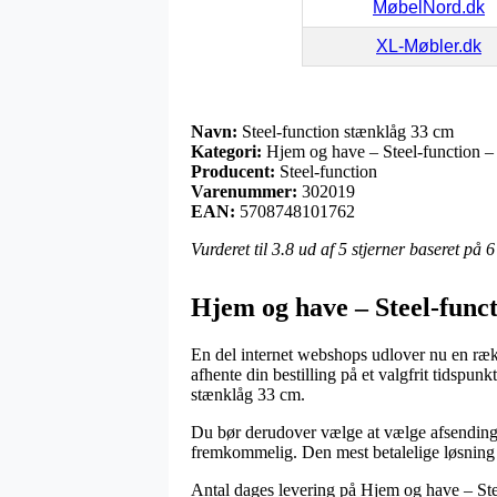
MøbelNord.dk
XL-Møbler.dk
Navn:
Steel-function stænklåg 33 cm
Kategori:
Hjem og have – Steel-function –
Producent:
Steel-function
Varenummer:
302019
EAN:
5708748101762
Vurderet til
3.8
ud af 5 stjerner baseret på
6
Hjem og have – Steel-funct
En del internet webshops udlover nu en række
afhente din bestilling på et valgfrit tidspun
stænklåg 33 cm.
Du bør derudover vælge at vælge afsending hj
fremkommelig. Den mest betalelige løsning 
Antal dages levering på Hjem og have – Steel