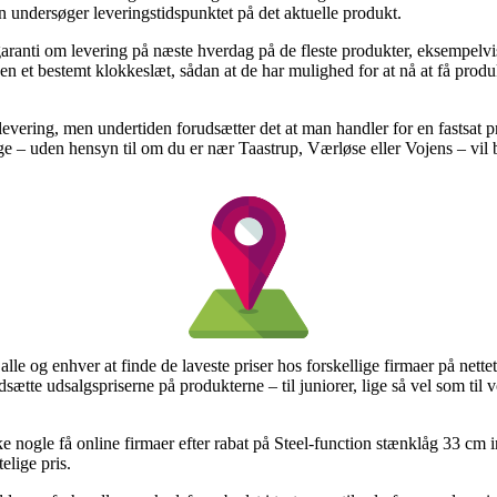
 undersøger leveringstidspunktet på det aktuelle produkt.
aranti om levering på næste hverdag på de fleste produkter, eksempelv
den et bestemt klokkeslæt, sådan at de har mulighed for at nå at få prod
evering, men undertiden forudsætter det at man handler for en fastsat 
e – uden hensyn til om du er nær Taastrup, Værløse eller Vojens – vil bl
 alle og enhver at finde de laveste priser hos forskellige firmaer på nettet
dsætte udsalgspriserne på produkterne – til juniorer, lige så vel som til
cke nogle få online firmaer efter rabat på Steel-function stænklåg 33 c
elige pris.