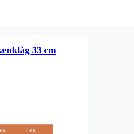
stænklåg 33 cm
se
Link