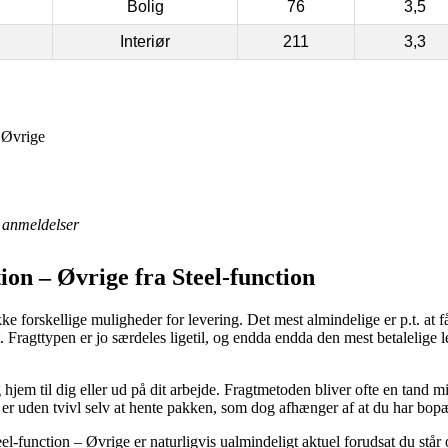
Bolig
76
3,5
Interiør
211
3,3
 Øvrige
anmeldelser
ion – Øvrige fra Steel-function
 forskellige muligheder for levering. Det mest almindelige er p.t. at f
kt. Fragttypen er jo særdeles ligetil, og endda endda den mest betalelige
em til dig eller ud på dit arbejde. Fragtmetoden bliver ofte en tand min
er uden tvivl selv at hente pakken, som dog afhænger af at du har bop
-function – Øvrige er naturligvis ualmindeligt aktuel forudsat du står 