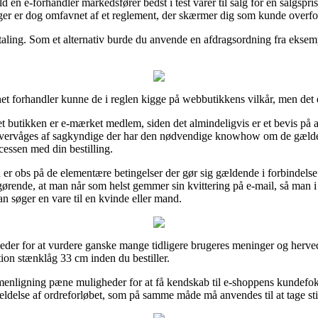
ld en e-forhandler markedsfører bedst i test varer til salg for en salgspr
ger er dog omfavnet af et reglement, der skærmer dig som kunde overfor
aling. Som et alternativ burde du anvende en afdragsordning fra eksempel
et forhandler kunne de i reglen kigge på webbutikkens vilkår, men det e
t butikken er e-mærket medlem, siden det almindeligvis er et bevis på at 
 overvåges af sagkyndige der har den nødvendige knowhow om de gælde
ocessen med din bestilling.
n er obs på de elementære betingelser der gør sig gældende i forbindelse
fgørende, at man når som helst gemmer sin kvittering på e-mail, så man 
 søger en vare til en kvinde eller mand.
igheder for at vurdere ganske mange tidligere brugeres meninger og her
ion stænklåg 33 cm inden du bestiller.
nligning pæne muligheder for at få kendskab til e-shoppens kundefoku
meldelse af ordreforløbet, som på samme måde må anvendes til at tage stil