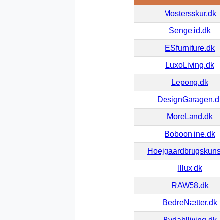
Mostersskur.dk
Sengetid.dk
ESfurniture.dk
LuxoLiving.dk
Lepong.dk
DesignGaragen.d
MoreLand.dk
Boboonline.dk
Hoejgaardbrugskuns
Illux.dk
RAW58.dk
BedreNætter.dk
Bydahlliving.dk