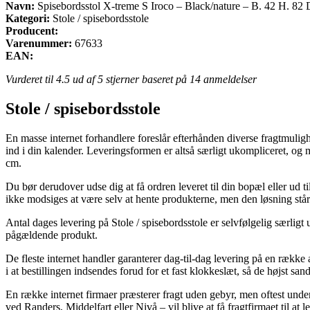
Navn:
Spisebordsstol X-treme S Iroco – Black/nature – B. 42 H. 82 
Kategori:
Stole / spisebordsstole
Producent:
Varenummer:
67633
EAN:
Vurderet til
4.5
ud af 5 stjerner baseret på
14
anmeldelser
Stole / spisebordsstole
En masse internet forhandlere foreslår efterhånden diverse fragtmuligh
ind i din kalender. Leveringsformen er altså særligt ukompliceret, og
cm.
Du bør derudover udse dig at få ordren leveret til din bopæl eller ud 
ikke modsiges at være selv at hente produkterne, men den løsning står
Antal dages levering på Stole / spisebordsstole er selvfølgelig særligt
pågældende produkt.
De fleste internet handler garanterer dag-til-dag levering på en ræk
i at bestillingen indsendes forud for et fast klokkeslæt, så de højst san
En række internet firmaer præsterer fragt uden gebyr, men oftest unde
ved Randers, Middelfart eller Nivå – vil blive at få fragtfirmaet til at 