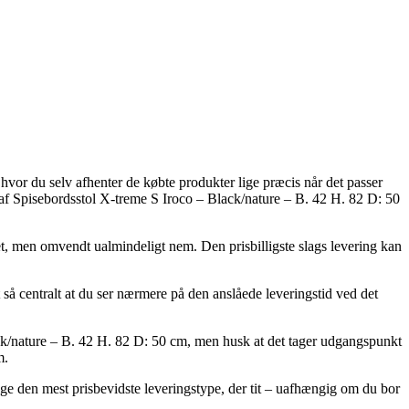
hvor du selv afhenter de købte produkter lige præcis når det passer
 af Spisebordsstol X-treme S Iroco – Black/nature – B. 42 H. 82 D: 50
ret, men omvendt ualmindeligt nem. Den prisbilligste slags levering kan
t så centralt at du ser nærmere på den anslåede leveringstid ved det
ack/nature – B. 42 H. 82 D: 50 cm, men husk at det tager udgangspunkt
m.
lge den mest prisbevidste leveringstype, der tit – uafhængig om du bor