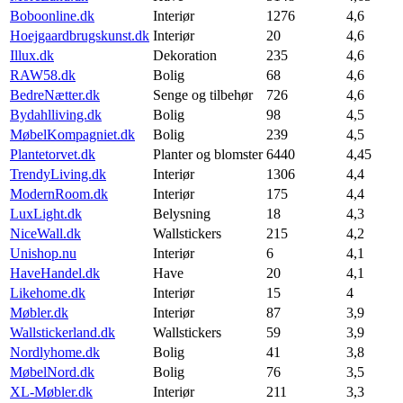
Boboonline.dk
Interiør
1276
4,6
Hoejgaardbrugskunst.dk
Interiør
20
4,6
Illux.dk
Dekoration
235
4,6
RAW58.dk
Bolig
68
4,6
BedreNætter.dk
Senge og tilbehør
726
4,6
Bydahlliving.dk
Bolig
98
4,5
MøbelKompagniet.dk
Bolig
239
4,5
Plantetorvet.dk
Planter og blomster
6440
4,45
TrendyLiving.dk
Interiør
1306
4,4
ModernRoom.dk
Interiør
175
4,4
LuxLight.dk
Belysning
18
4,3
NiceWall.dk
Wallstickers
215
4,2
Unishop.nu
Interiør
6
4,1
HaveHandel.dk
Have
20
4,1
Likehome.dk
Interiør
15
4
Møbler.dk
Interiør
87
3,9
Wallstickerland.dk
Wallstickers
59
3,9
Nordlyhome.dk
Bolig
41
3,8
MøbelNord.dk
Bolig
76
3,5
XL-Møbler.dk
Interiør
211
3,3