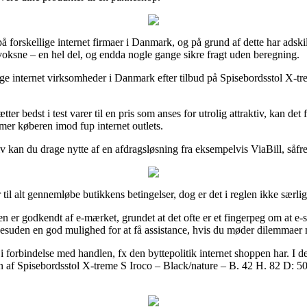
forskellige internet firmaer i Danmark, og på grund af dette har adskill
 voksne – en hel del, og endda nogle gange sikre fragt uden beregning.
ige internet virksomheder i Danmark efter tilbud på Spisebordsstol X-tr
r bedst i test varer til en pris som anses for utrolig attraktiv, kan de
rmer køberen imod fup internet outlets.
iv kan du drage nytte af en afdragsløsning fra eksempelvis ViaBill, såfr
 til alt gennemløbe butikkens betingelser, dog er det i reglen ikke særl
er godkendt af e-mærket, grundet at det ofte er et fingerpeg om at e-sh
 desuden en god mulighed for at få assistance, hvis du møder dilemmaer m
 i forbindelse med handlen, fx den byttepolitik internet shoppen har. I
 af Spisebordsstol X-treme S Iroco – Black/nature – B. 42 H. 82 D: 50 