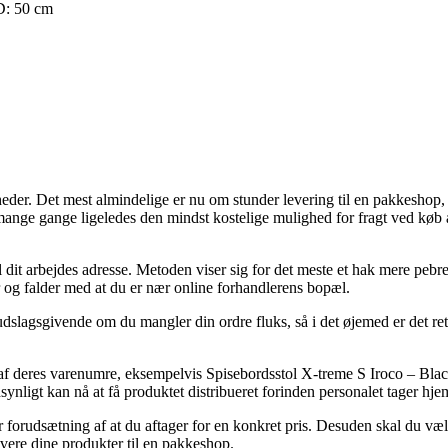
D: 50 cm
eder. Det mest almindelige er nu om stunder levering til en pakkeshop, 
 mange gange ligeledes den mindst kostelige mulighed for fragt ved køb
til dit arbejdes adresse. Metoden viser sig for det meste et hak mere peb
 og falder med at du er nær online forhandlerens bopæl.
 udslagsgivende om du mangler din ordre fluks, så i det øjemed er det re
ke af deres varenumre, eksempelvis Spisebordsstol X-treme S Iroco – Bl
dsynligt kan nå at få produktet distribueret forinden personalet tager hje
r forudsætning af at du aftager for en konkret pris. Desuden skal du væ
levere dine produkter til en pakkeshop.