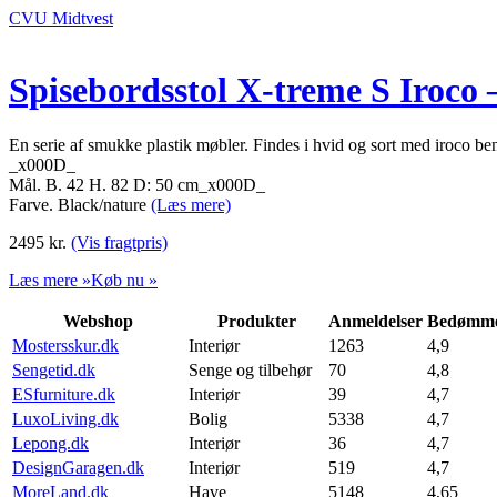
CVU Midtvest
Spisebordsstol X-treme S Iroco 
En serie af smukke plastik møbler. Findes i hvid og sort med iroco be
_x000D_
Mål. B. 42 H. 82 D: 50 cm_x000D_
Farve. Black/nature
(Læs mere)
2495
kr.
(Vis fragtpris)
Læs mere »
Køb nu »
Webshop
Produkter
Anmeldelser
Bedømme
Mostersskur.dk
Interiør
1263
4,9
Sengetid.dk
Senge og tilbehør
70
4,8
ESfurniture.dk
Interiør
39
4,7
LuxoLiving.dk
Bolig
5338
4,7
Lepong.dk
Interiør
36
4,7
DesignGaragen.dk
Interiør
519
4,7
MoreLand.dk
Have
5148
4,65