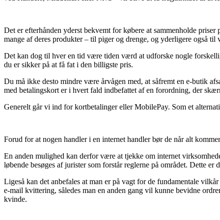
Det er efterhånden yderst bekvemt for købere at sammenholde priser på 
mange af deres produkter – til piger og drenge, og yderligere også til
Det kan dog til hver en tid være tiden værd at udforske nogle forskell
du er sikker på at få fat i den billigste pris.
Du må ikke desto mindre være årvågen med, at såfremt en e-butik afsætte
med betalingskort er i hvert fald indbefattet af en forordning, der skæ
Generelt går vi ind for kortbetalinger eller MobilePay. Som et alternat
Forud for at nogen handler i en internet handler bør de når alt kommer
En anden mulighed kan derfor være at tjekke om internet virksomheden 
løbende besøges af jurister som forstår reglerne på området. Dette er
Ligeså kan det anbefales at man er på vagt for de fundamentale vilkår
e-mail kvittering, således man en anden gang vil kunne bevidne ordren
kvinde.