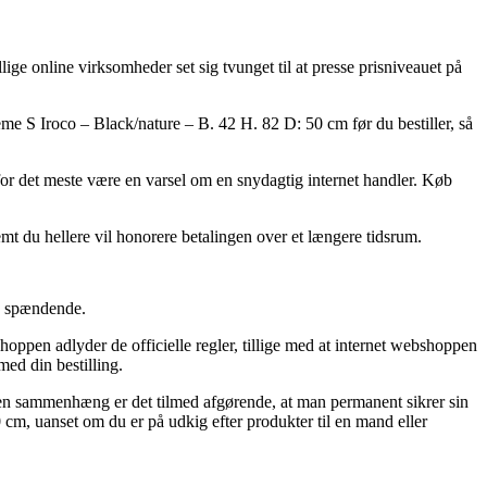
ige online virksomheder set sig tvunget til at presse prisniveauet på
eme S Iroco – Black/nature – B. 42 H. 82 D: 50 cm før du bestiller, så
t for det meste være en varsel om en snydagtig internet handler. Køb
emt du hellere vil honorere betalingen over et længere tidsrum.
ig spændende.
oppen adlyder de officielle regler, tillige med at internet webshoppen
ed din bestilling.
 den sammenhæng er det tilmed afgørende, at man permanent sikrer sin
cm, uanset om du er på udkig efter produkter til en mand eller