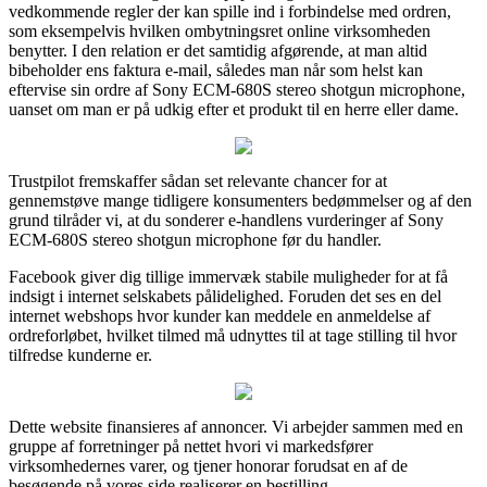
vedkommende regler der kan spille ind i forbindelse med ordren,
som eksempelvis hvilken ombytningsret online virksomheden
benytter. I den relation er det samtidig afgørende, at man altid
bibeholder ens faktura e-mail, således man når som helst kan
eftervise sin ordre af Sony ECM-680S stereo shotgun microphone,
uanset om man er på udkig efter et produkt til en herre eller dame.
Trustpilot fremskaffer sådan set relevante chancer for at
gennemstøve mange tidligere konsumenters bedømmelser og af den
grund tilråder vi, at du sonderer e-handlens vurderinger af Sony
ECM-680S stereo shotgun microphone før du handler.
Facebook giver dig tillige immervæk stabile muligheder for at få
indsigt i internet selskabets pålidelighed. Foruden det ses en del
internet webshops hvor kunder kan meddele en anmeldelse af
ordreforløbet, hvilket tilmed må udnyttes til at tage stilling til hvor
tilfredse kunderne er.
Dette website finansieres af annoncer. Vi arbejder sammen med en
gruppe af forretninger på nettet hvori vi markedsfører
virksomhedernes varer, og tjener honorar forudsat en af de
besøgende på vores side realiserer en bestilling.