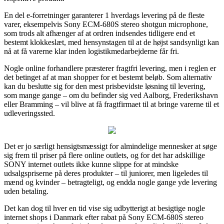
En del e-forretninger garanterer 1 hverdags levering på de fleste
varer, eksempelvis Sony ECM-680S stereo shotgun microphone,
som trods alt afhænger af at ordren indsendes tidligere end et
bestemt klokkeslæt, med hensynstagen til at de højst sandsynligt kan
nå at få varerne klar inden logistikmedarbejderne får fri.
Nogle online forhandlere præsterer fragtfri levering, men i reglen er
det betinget af at man shopper for et bestemt beløb. Som alternativ
kan du beslutte sig for den mest prisbevidste løsning til levering,
som mange gange – om du befinder sig ved Aalborg, Frederikshavn
eller Bramming – vil blive at få fragtfirmaet til at bringe varerne til et
udleveringssted.
Det er jo særligt hensigtsmæssigt for almindelige mennesker at søge
sig frem til priser på flere online outlets, og for det har adskillige
SONY internet outlets ikke kunne slippe for at mindske
udsalgspriserne på deres produkter – til juniorer, men ligeledes til
mænd og kvinder – betragteligt, og endda nogle gange yde levering
uden betaling.
Det kan dog til hver en tid vise sig udbytterigt at besigtige nogle
internet shops i Danmark efter rabat på Sony ECM-680S stereo